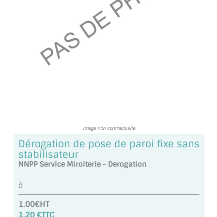
TOUS LES TARIFS AU M2
GUIDE : CHOIX PAR UTILISATION
INSPIRATIONS ET NOUVEAUTÉS
AMBIANCE LAITON BROSSÉ
MIROIRS VIEILLIS AMBIANCE BRASSERIE
MIROIR SUR MESURE
Image non contractuelle
MIROIR VIEILLI
Dérogation de pose de paroi fixe sans
stabilisateur
MIROIR DÉCORATIF DE COULEUR
NNPP Service Miroiterie - Derogation
LOTS DE MIROIRS EN MOZAÏQUE
ô
MIROIR POUR PORTE
1.00€HT
1.20 €TTC