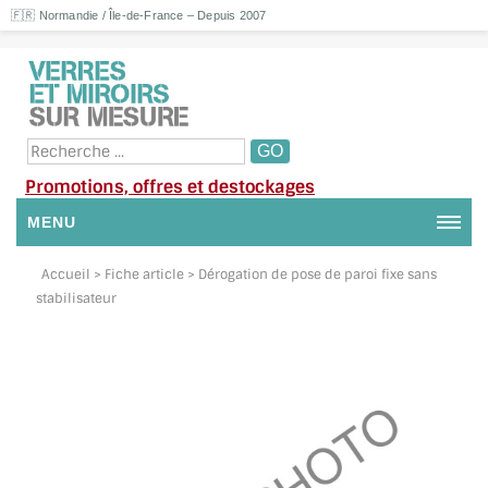
🇫🇷 Normandie / Île-de-France – Depuis 2007
Promotions, offres et destockages
MENU
NOUS CONTACTER
Accueil
> Fiche article > Dérogation de pose de paroi fixe sans
stabilisateur
MON COMPTE / SE CONNECTER
DEMANDE DE DEVIS
SUIVI DE DEVIS
SUIVI DE COMMANDE