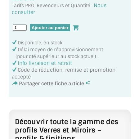
MIROIR DE SALLE DE BAIN
Nous
Tarifs PRO, Revendeurs et Quantité :
consulter
MIROIR PAROI DE DOUCHE
MIROIR POUR SALLE DE SPORT
Disponible, en stock
MIROIR POUR SALLE DE DANSE
Délai moyen de réapprovisionnement
(pour qté supérieur au stock actuel) :
MIROIR ENCADRÉ
Info livraison et retrait
Code de réduction, remise et promotion
MIROIR TV
accepté
Partager cette fiche article
VERRE SUR MESURE
VERRE EXTRACLAIR
VERRE TREMPÉ (SÉCURIT)
Découvrir toute la gamme des
PAROI DE DOUCHE
profils Verres et Miroirs –
profils & finitions