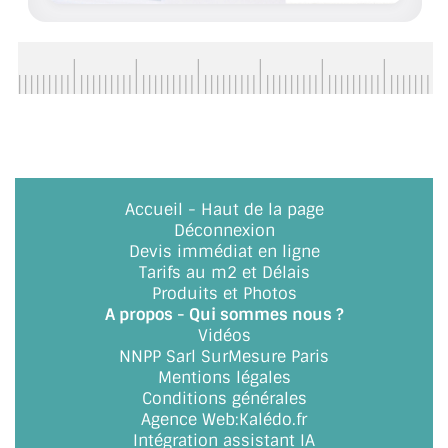
ACCESSOIRES & QUINCAILLERIE
CATALOGUE DE PROFILS ET FIXATION DU
VERRE
LES FIXATIONS POUR MIROIR
LES PROFILS PAROI DE VERRE
Accueil
-
Haut de la page
Déconnexion
VITRINE EN VERRE
Devis immédiat en ligne
Tarifs au m2 et Délais
CONNECTEURS ET ASSEMBLAGE DE VERRES
Produits et Photos
A propos - Qui sommes nous ?
PLATS ET CORNIÈRES
Vidéos
NNPP Sarl SurMesure Paris
LES CHARNIÈRES DE PORTE EN VERRE
Mentions légales
Conditions générales
BOUTONS ET POIGNÉES
Agence Web
:
Kalédo.fr
Intégration assistant IA