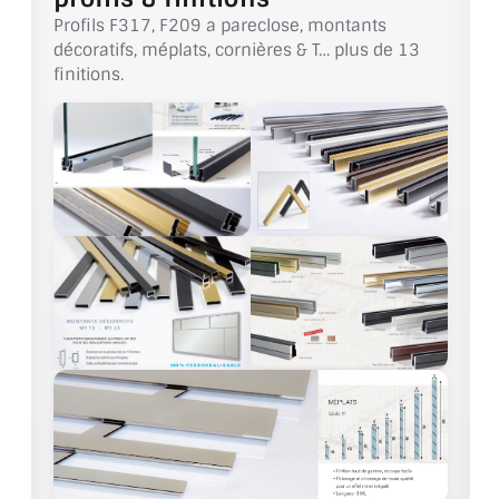
VERRE FEUILLETÉ
Profils F317, F209 a pareclose, montants
décoratifs, méplats, cornières & T… plus de 13
VERRE ANTI-REFLET
finitions.
VERRE LAQUÉ/CRÉDENCE
VERRE FEUILLETÉ/TREMPÉ
DALLE DE SOL EN VERRE
PORTE EN VERRE
GARDE CORPS EN VERRE
VERRIÈRE TYPE ATELIER
VERRES TEXTURÉS
PLEXIGLAS PMMA
DOUBLE VITRAGE