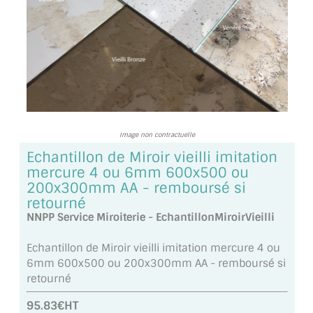
TOUS LES TARIFS AU M2
GUIDE : CHOIX PAR UTILISATION
INSPIRATIONS ET NOUVEAUTÉS
AMBIANCE LAITON BROSSÉ
Image non contractuelle
MIROIRS VIEILLIS AMBIANCE BRASSERIE
Echantillon de Miroir vieilli imitation
MIROIR SUR MESURE
mercure 4 ou 6mm 600x500 ou
200x300mm AA - remboursé si
MIROIR VIEILLI
retourné
NNPP Service Miroiterie - EchantillonMiroirVieilli
MIROIR DÉCORATIF DE COULEUR
Echantillon de Miroir vieilli imitation mercure 4 ou
LOTS DE MIROIRS EN MOZAÏQUE
6mm 600x500 ou 200x300mm AA - remboursé si
retourné
MIROIR POUR PORTE
95.83€HT