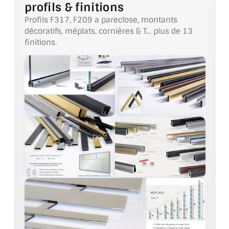
VERRE FEUILLETÉ
profils & finitions
Profils F317, F209 a pareclose, montants
VERRE ANTI-REFLET
décoratifs, méplats, cornières & T… plus de 13
finitions.
VERRE LAQUÉ/CRÉDENCE
VERRE FEUILLETÉ/TREMPÉ
DALLE DE SOL EN VERRE
PORTE EN VERRE
GARDE CORPS EN VERRE
VERRIÈRE TYPE ATELIER
VERRES TEXTURÉS
PLEXIGLAS PMMA
DOUBLE VITRAGE