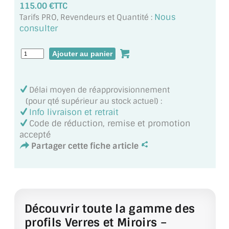
115.00 €TTC
MIROIR DE SALLE DE BAIN
Nous
Tarifs PRO, Revendeurs et Quantité :
consulter
MIROIR PAROI DE DOUCHE
MIROIR POUR SALLE DE SPORT
MIROIR POUR SALLE DE DANSE
Délai moyen de réapprovisionnement
MIROIR ENCADRÉ
(pour qté supérieur au stock actuel) :
Info livraison et retrait
MIROIR TV
Code de réduction, remise et promotion
accepté
VERRE SUR MESURE
Partager cette fiche article
VERRE EXTRACLAIR
VERRE TREMPÉ (SÉCURIT)
Découvrir toute la gamme des
PAROI DE DOUCHE
profils Verres et Miroirs –