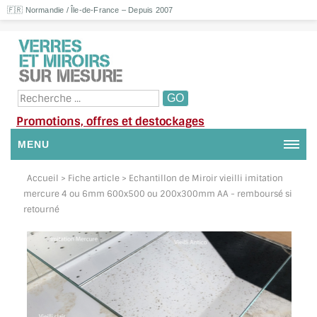
🇫🇷 Normandie / Île-de-France – Depuis 2007
Promotions, offres et destockages
MENU
NOUS CONTACTER
Accueil
> Fiche article > Echantillon de Miroir vieilli imitation
mercure 4 ou 6mm 600x500 ou 200x300mm AA - remboursé si
MON COMPTE / SE CONNECTER
retourné
DEMANDE DE DEVIS
SUIVI DE DEVIS
SUIVI DE COMMANDE