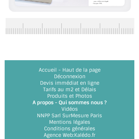
ACCESSOIRES & QUINCAILLERIE
CATALOGUE DE PROFILS ET FIXATION DU
VERRE
LES FIXATIONS POUR MIROIR
LES PROFILS PAROI DE VERRE
Accueil
-
Haut de la page
VITRINE EN VERRE
Déconnexion
Devis immédiat en ligne
CONNECTEURS ET ASSEMBLAGE DE VERRES
Tarifs au m2 et Délais
Produits et Photos
PLATS ET CORNIÈRES
A propos - Qui sommes nous ?
Vidéos
NNPP Sarl SurMesure Paris
LES CHARNIÈRES DE PORTE EN VERRE
Mentions légales
Conditions générales
BOUTONS ET POIGNÉES
Agence Web
:
Kalédo.fr