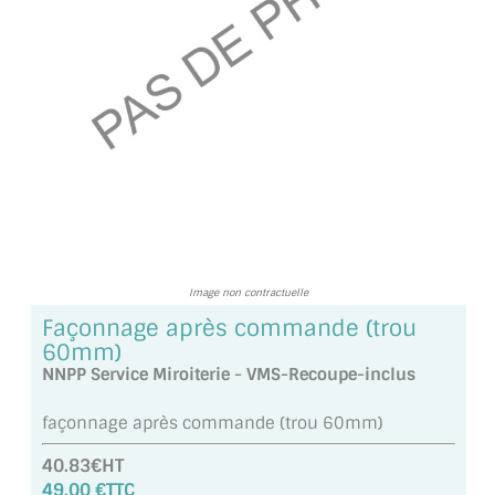
TOUS LES TARIFS AU M2
GUIDE : CHOIX PAR UTILISATION
INSPIRATIONS ET NOUVEAUTÉS
AMBIANCE LAITON BROSSÉ
MIROIRS VIEILLIS AMBIANCE BRASSERIE
MIROIR SUR MESURE
Image non contractuelle
MIROIR VIEILLI
Façonnage après commande (trou
60mm)
MIROIR DÉCORATIF DE COULEUR
NNPP Service Miroiterie - VMS-Recoupe-inclus
LOTS DE MIROIRS EN MOZAÏQUE
façonnage après commande (trou 60mm)
MIROIR POUR PORTE
40.83€HT
49.00 €TTC