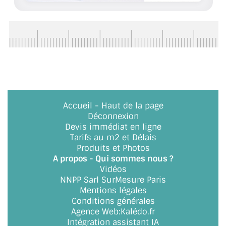
ACCESSOIRES & QUINCAILLERIE
CATALOGUE DE PROFILS ET FIXATION DU
VERRE
LES FIXATIONS POUR MIROIR
LES PROFILS PAROI DE VERRE
Accueil
-
Haut de la page
Déconnexion
VITRINE EN VERRE
Devis immédiat en ligne
Tarifs au m2 et Délais
CONNECTEURS ET ASSEMBLAGE DE VERRES
Produits et Photos
A propos - Qui sommes nous ?
PLATS ET CORNIÈRES
Vidéos
NNPP Sarl SurMesure Paris
LES CHARNIÈRES DE PORTE EN VERRE
Mentions légales
Conditions générales
BOUTONS ET POIGNÉES
Agence Web
:
Kalédo.fr
Intégration assistant IA