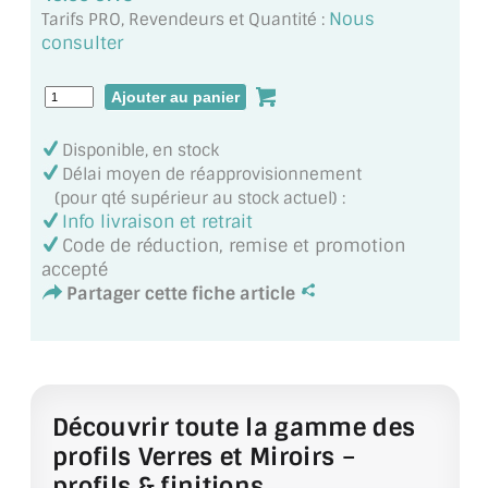
MIROIR DE SALLE DE BAIN
Nous
Tarifs PRO, Revendeurs et Quantité :
consulter
MIROIR PAROI DE DOUCHE
MIROIR POUR SALLE DE SPORT
Disponible, en stock
MIROIR POUR SALLE DE DANSE
Délai moyen de réapprovisionnement
(pour qté supérieur au stock actuel) :
MIROIR ENCADRÉ
Info livraison et retrait
Code de réduction, remise et promotion
MIROIR TV
accepté
Partager cette fiche article
VERRE SUR MESURE
VERRE EXTRACLAIR
VERRE TREMPÉ (SÉCURIT)
Découvrir toute la gamme des
PAROI DE DOUCHE
profils Verres et Miroirs –
profils & finitions