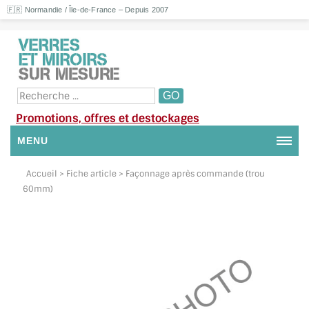
🇫🇷 Normandie / Île-de-France – Depuis 2007
Promotions, offres et destockages
MENU
NOUS CONTACTER
Accueil
> Fiche article > Façonnage après commande (trou
60mm)
MON COMPTE / SE CONNECTER
DEMANDE DE DEVIS
SUIVI DE DEVIS
SUIVI DE COMMANDE