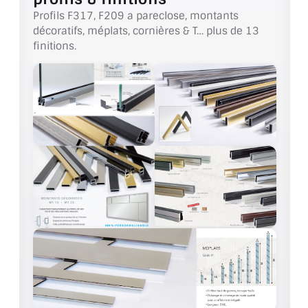
VERRE FEUILLETÉ
Profils F317, F209 a pareclose, montants
décoratifs, méplats, cornières & T… plus de 13
VERRE ANTI-REFLET
finitions.
VERRE LAQUÉ/CRÉDENCE
VERRE FEUILLETÉ/TREMPÉ
DALLE DE SOL EN VERRE
PORTE EN VERRE
GARDE CORPS EN VERRE
VERRIÈRE TYPE ATELIER
VERRES TEXTURÉS
PLEXIGLAS PMMA
DOUBLE VITRAGE