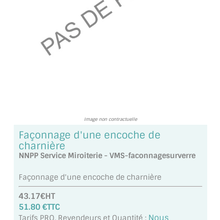
TOUS LES TARIFS AU M2
GUIDE : CHOIX PAR UTILISATION
INSPIRATIONS ET NOUVEAUTÉS
AMBIANCE LAITON BROSSÉ
MIROIRS VIEILLIS AMBIANCE BRASSERIE
MIROIR SUR MESURE
Image non contractuelle
Façonnage d'une encoche de
MIROIR VIEILLI
charnière
NNPP Service Miroiterie - VMS-faconnagesurverre
MIROIR DÉCORATIF DE COULEUR
Façonnage d'une encoche de charnière
LOTS DE MIROIRS EN MOZAÏQUE
43.17€HT
MIROIR POUR PORTE
51.80 €TTC
Nous
Tarifs PRO, Revendeurs et Quantité :