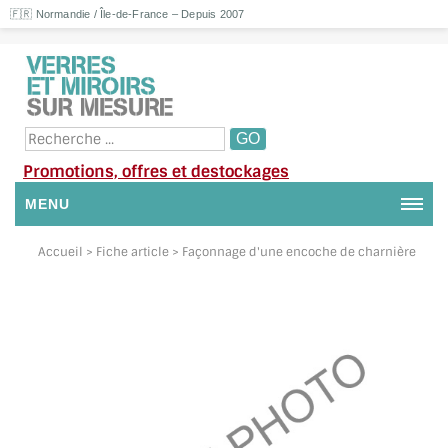
🇫🇷 Normandie / Île-de-France – Depuis 2007
Promotions, offres et destockages
MENU
NOUS CONTACTER
Accueil
> Fiche article > Façonnage d'une encoche de charnière
MON COMPTE / SE CONNECTER
DEMANDE DE DEVIS
SUIVI DE DEVIS
SUIVI DE COMMANDE