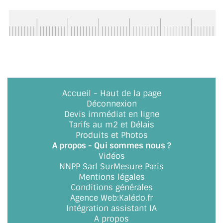
ACCESSOIRES & QUINCAILLERIE
CATALOGUE DE PROFILS ET FIXATION DU
VERRE
LES FIXATIONS POUR MIROIR
Accueil
-
Haut de la page
LES PROFILS PAROI DE VERRE
Déconnexion
Devis immédiat en ligne
VITRINE EN VERRE
Tarifs au m2 et Délais
Produits et Photos
CONNECTEURS ET ASSEMBLAGE DE VERRES
A propos - Qui sommes nous ?
Vidéos
PLATS ET CORNIÈRES
NNPP Sarl SurMesure Paris
Mentions légales
LES CHARNIÈRES DE PORTE EN VERRE
Conditions générales
Agence Web
:
Kalédo.fr
BOUTONS ET POIGNÉES
Intégration assistant IA
A propos