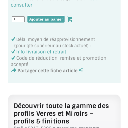
MIROIR DE SALLE DE BAIN
consulter
MIROIR PAROI DE DOUCHE
MIROIR POUR SALLE DE SPORT
Délai moyen de réapprovisionnement
MIROIR POUR SALLE DE DANSE
(pour qté supérieur au stock actuel) :
Info livraison et retrait
MIROIR ENCADRÉ
Code de réduction, remise et promotion
accepté
MIROIR TV
Partager cette fiche article
VERRE SUR MESURE
VERRE EXTRACLAIR
Découvrir toute la gamme des
VERRE TREMPÉ (SÉCURIT)
profils Verres et Miroirs –
PAROI DE DOUCHE
profils & finitions