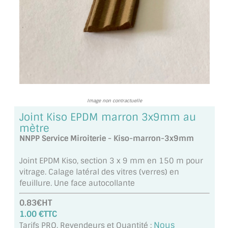
TOUS LES TARIFS AU M2
GUIDE : CHOIX PAR UTILISATION
INSPIRATIONS ET NOUVEAUTÉS
AMBIANCE LAITON BROSSÉ
MIROIRS VIEILLIS AMBIANCE BRASSERIE
Image non contractuelle
Joint Kiso EPDM marron 3x9mm au
MIROIR SUR MESURE
mètre
NNPP Service Miroiterie - Kiso-marron-3x9mm
MIROIR VIEILLI
Joint EPDM Kiso, section 3 x 9 mm en 150 m pour
MIROIR DÉCORATIF DE COULEUR
vitrage. Calage latéral des vitres (verres) en
feuillure. Une face autocollante
LOTS DE MIROIRS EN MOZAÏQUE
0.83€HT
MIROIR POUR PORTE
1.00 €TTC
Nous
Tarifs PRO, Revendeurs et Quantité :