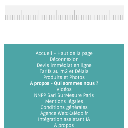
ACCESSOIRES & QUINCAILLERIE
CATALOGUE DE PROFILS ET FIXATION DU
VERRE
LES FIXATIONS POUR MIROIR
Accueil
-
Haut de la page
LES PROFILS PAROI DE VERRE
Déconnexion
Devis immédiat en ligne
VITRINE EN VERRE
Tarifs au m2 et Délais
Produits et Photos
CONNECTEURS ET ASSEMBLAGE DE VERRES
A propos - Qui sommes nous ?
Vidéos
PLATS ET CORNIÈRES
NNPP Sarl SurMesure Paris
Mentions légales
LES CHARNIÈRES DE PORTE EN VERRE
Conditions générales
Agence Web
:
Kalédo.fr
Intégration assistant IA
BOUTONS ET POIGNÉES
A propos