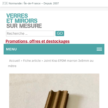
🇫🇷 Normandie / Île-de-France – Depuis 2007
Promotions, offres et destockages
MENU
NOUS CONTACTER
Accueil
> Fiche article > Joint Kiso EPDM marron 3x9mm au
mètre
MON COMPTE / SE CONNECTER
DEMANDE DE DEVIS
SUIVI DE DEVIS
SUIVI DE COMMANDE