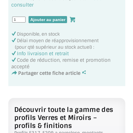
MIROIR DE SALLE DE BAIN
consulter
MIROIR PAROI DE DOUCHE
MIROIR POUR SALLE DE SPORT
Disponible, en stock
Délai moyen de réapprovisionnement
MIROIR POUR SALLE DE DANSE
(pour qté supérieur au stock actuel) :
Info livraison et retrait
MIROIR ENCADRÉ
Code de réduction, remise et promotion
accepté
MIROIR TV
Partager cette fiche article
VERRE SUR MESURE
VERRE EXTRACLAIR
Découvrir toute la gamme des
VERRE TREMPÉ (SÉCURIT)
profils Verres et Miroirs –
PAROI DE DOUCHE
profils & finitions