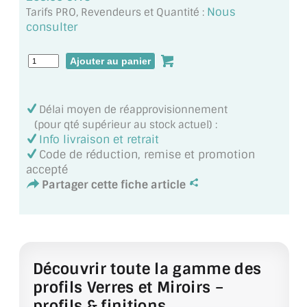
MIROIR DE SALLE DE BAIN
Nous
Tarifs PRO, Revendeurs et Quantité :
consulter
MIROIR PAROI DE DOUCHE
MIROIR POUR SALLE DE SPORT
MIROIR POUR SALLE DE DANSE
Délai moyen de réapprovisionnement
(pour qté supérieur au stock actuel) :
MIROIR ENCADRÉ
Info livraison et retrait
Code de réduction, remise et promotion
MIROIR TV
accepté
Partager cette fiche article
VERRE SUR MESURE
VERRE EXTRACLAIR
VERRE TREMPÉ (SÉCURIT)
Découvrir toute la gamme des
PAROI DE DOUCHE
profils Verres et Miroirs –
profils & finitions