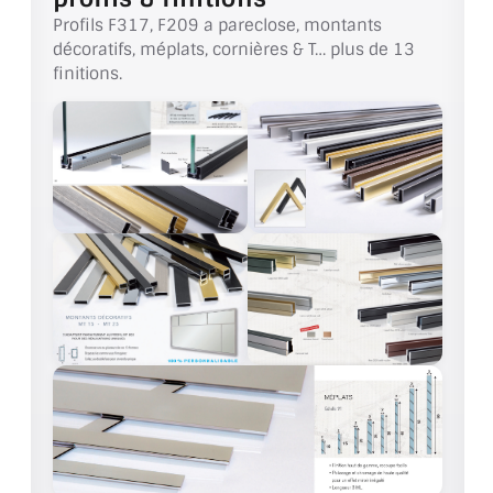
VERRE FEUILLETÉ
Profils F317, F209 a pareclose, montants
décoratifs, méplats, cornières & T… plus de 13
VERRE ANTI-REFLET
finitions.
VERRE LAQUÉ/CRÉDENCE
VERRE FEUILLETÉ/TREMPÉ
DALLE DE SOL EN VERRE
PORTE EN VERRE
GARDE CORPS EN VERRE
VERRIÈRE TYPE ATELIER
VERRES TEXTURÉS
PLEXIGLAS PMMA
DOUBLE VITRAGE