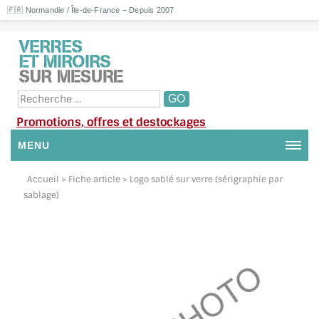
🇫🇷 Normandie / Île-de-France – Depuis 2007
Promotions, offres et destockages
MENU
NOUS CONTACTER
Accueil
> Fiche article > Logo sablé sur verre (sérigraphie par
sablage)
MON COMPTE / SE CONNECTER
DEMANDE DE DEVIS
SUIVI DE DEVIS
SUIVI DE COMMANDE