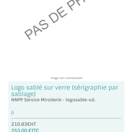
TOUS LES TARIFS AU M2
GUIDE : CHOIX PAR UTILISATION
INSPIRATIONS ET NOUVEAUTÉS
AMBIANCE LAITON BROSSÉ
MIROIRS VIEILLIS AMBIANCE BRASSERIE
MIROIR SUR MESURE
Image non contractuelle
MIROIR VIEILLI
Logo sablé sur verre (sérigraphie par
sablage)
MIROIR DÉCORATIF DE COULEUR
NNPP Service Miroiterie - logosable-vJL
LOTS DE MIROIRS EN MOZAÏQUE
ô
MIROIR POUR PORTE
210.83€HT
253.00 €TTC