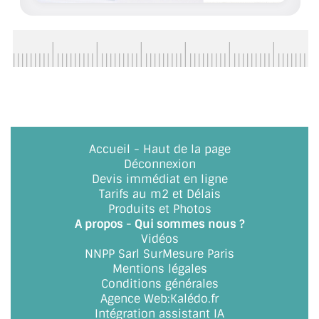
ACCESSOIRES & QUINCAILLERIE
CATALOGUE DE PROFILS ET FIXATION DU
VERRE
LES FIXATIONS POUR MIROIR
LES PROFILS PAROI DE VERRE
Accueil
-
Haut de la page
Déconnexion
VITRINE EN VERRE
Devis immédiat en ligne
Tarifs au m2 et Délais
CONNECTEURS ET ASSEMBLAGE DE VERRES
Produits et Photos
A propos - Qui sommes nous ?
PLATS ET CORNIÈRES
Vidéos
NNPP Sarl SurMesure Paris
LES CHARNIÈRES DE PORTE EN VERRE
Mentions légales
Conditions générales
BOUTONS ET POIGNÉES
Agence Web
:
Kalédo.fr
Intégration assistant IA