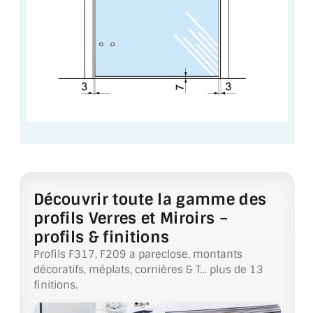
CONSEILS / AIDE
A PROPOS DE LA LIVRAISON
COMPTE PRO
MON PANIER
PLAN DU SITE
DÉCONNEXION
Découvrir toute la gamme des
NOUS TROUVER - BUC 78
profils Verres et Miroirs –
NOUS CONTACTER
profils & finitions
Profils F317, F209 a pareclose, montants
décoratifs, méplats, cornières & T… plus de 13
finitions.