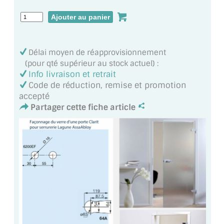
ACCESSOIRES & QUINCAILLERIE
CATALOGUE DE PROFILS ET FIXATION DU
Délai moyen de réapprovisionnement
VERRE
(pour qté supérieur au stock actuel) :
Info livraison et retrait
LES FIXATIONS POUR MIROIR
Code de réduction, remise et promotion
accepté
LES PROFILS PAROI DE VERRE
Partager cette fiche article
VITRINE EN VERRE
CONNECTEURS ET ASSEMBLAGE DE VERRES
PLATS ET CORNIÈRES
LES CHARNIÈRES DE PORTE EN VERRE
BOUTONS ET POIGNÉES