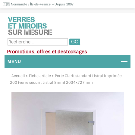
🇫🇷 Normandie / Île-de-France – Depuis 2007
Promotions, offres et destockages
MENU
NOUS CONTACTER
Accueil
> Fiche article > Porte Clarit standard Listral imprimée
200 (verre sécurit Listral 8mm) 2034x727 mm
MON COMPTE / SE CONNECTER
DEMANDE DE DEVIS
SUIVI DE DEVIS
SUIVI DE COMMANDE