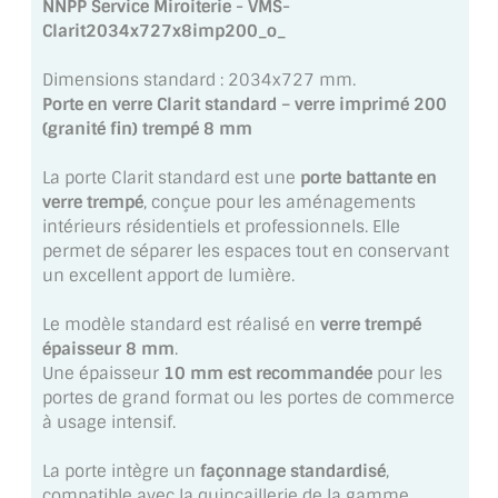
NNPP Service Miroiterie - VMS-
MIROIR DE SALLE DE BAIN
Clarit2034x727x8imp200_o_
MIROIR PAROI DE DOUCHE
Dimensions standard : 2034x727 mm.
Porte en verre Clarit standard – verre imprimé 200
MIROIR POUR SALLE DE SPORT
(granité fin) trempé 8 mm
MIROIR POUR SALLE DE DANSE
La porte Clarit standard est une
porte battante en
verre trempé
, conçue pour les aménagements
MIROIR ENCADRÉ
intérieurs résidentiels et professionnels. Elle
permet de séparer les espaces tout en conservant
MIROIR TV
un excellent apport de lumière.
VERRE SUR MESURE
Le modèle standard est réalisé en
verre trempé
épaisseur 8 mm
.
VERRE EXTRACLAIR
Une épaisseur
10 mm est recommandée
pour les
portes de grand format ou les portes de commerce
VERRE TREMPÉ (SÉCURIT)
à usage intensif.
PAROI DE DOUCHE
La porte intègre un
façonnage standardisé
,
compatible avec la quincaillerie de la gamme