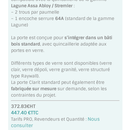
VERRE FEUILLETÉ
Lagune Assa Abloy / Stremler
:
– 2 trous par paumelle
VERRE ANTI-REFLET
– 1 encoche serrure
64A
(standard de la gamme
Lagune)
VERRE LAQUÉ/CRÉDENCE
La porte est conçue pour
s’intégrer dans un bâti
VERRE FEUILLETÉ/TREMPÉ
bois standard
, avec quincaillerie adaptée aux
portes en verre.
DALLE DE SOL EN VERRE
Différents types de verre sont disponibles (verre
PORTE EN VERRE
clair, verre dépoli, verre granité, verre structuré
type Raywall).
GARDE CORPS EN VERRE
La porte Clarit standard peut également être
fabriquée sur mesure
sur demande, selon les
VERRIÈRE TYPE ATELIER
contraintes du projet.
VERRES TEXTURÉS
372.83€HT
447.40 €TTC
PLEXIGLAS PMMA
Nous
Tarifs PRO, Revendeurs et Quantité :
consulter
DOUBLE VITRAGE