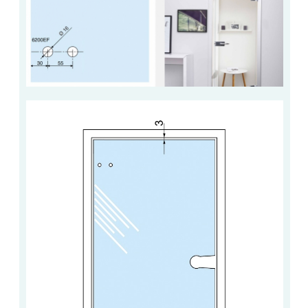
BARRES DE STABILISATION
JOINTS D'ÉTANCHÉITÉS
FIXATION GARDES CORPS
SYSTÈMES PIVOTANTS
SYSTÈMES COULISSANTS
LE CATALOGUE ACCESSOIRES
(STROMBINOSCOPE)
ACCESSOIRES EN PROMOTIONS
EXEMPLES, RÉALISATIONS, INSPIRATIONS
NUANCIER RAL
COMMENT COUPER DU VERRE ?