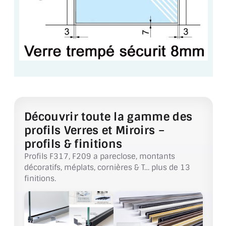
ACCESSOIRES & QUINCAILLERIE
CATALOGUE DE PROFILS ET FIXATION DU
VERRE
LES FIXATIONS POUR MIROIR
LES PROFILS PAROI DE VERRE
Découvrir toute la gamme des
VITRINE EN VERRE
profils Verres et Miroirs –
profils & finitions
CONNECTEURS ET ASSEMBLAGE DE VERRES
Profils F317, F209 a pareclose, montants
PLATS ET CORNIÈRES
décoratifs, méplats, cornières & T… plus de 13
finitions.
LES CHARNIÈRES DE PORTE EN VERRE
BOUTONS ET POIGNÉES