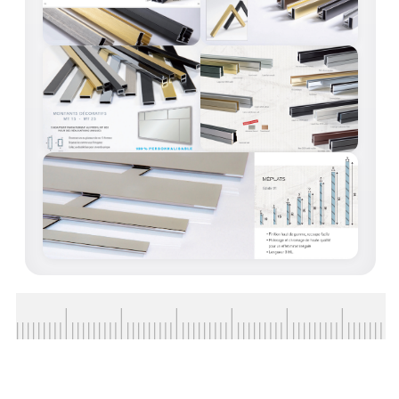
BARRES DE STABILISATION
JOINTS D'ÉTANCHÉITÉS
FIXATION GARDES CORPS
SYSTÈMES PIVOTANTS
SYSTÈMES COULISSANTS
LE CATALOGUE ACCESSOIRES
(STROMBINOSCOPE)
ACCESSOIRES EN PROMOTIONS
EXEMPLES, RÉALISATIONS, INSPIRATIONS
NUANCIER RAL
COMMENT COUPER DU VERRE ?