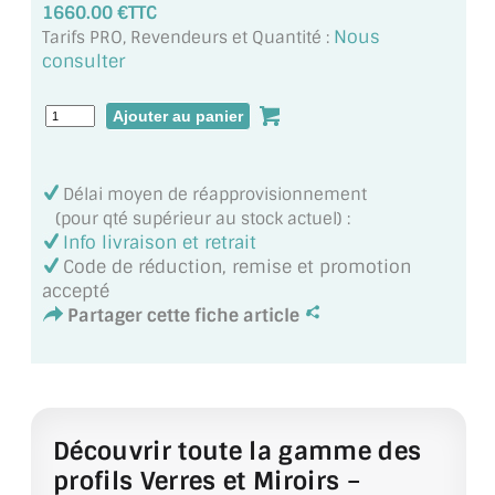
1660.00 €TTC
MIROIR DE SALLE DE BAIN
Nous
Tarifs PRO, Revendeurs et Quantité :
consulter
MIROIR PAROI DE DOUCHE
MIROIR POUR SALLE DE SPORT
MIROIR POUR SALLE DE DANSE
Délai moyen de réapprovisionnement
MIROIR ENCADRÉ
(pour qté supérieur au stock actuel) :
Info livraison et retrait
MIROIR TV
Code de réduction, remise et promotion
accepté
VERRE SUR MESURE
Partager cette fiche article
VERRE EXTRACLAIR
VERRE TREMPÉ (SÉCURIT)
Découvrir toute la gamme des
PAROI DE DOUCHE
profils Verres et Miroirs –