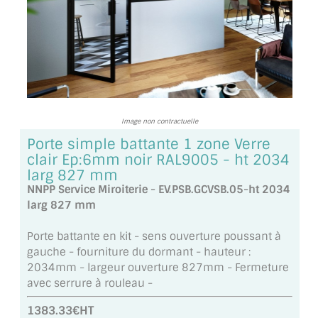
TOUS LES TARIFS AU M2
GUIDE : CHOIX PAR UTILISATION
INSPIRATIONS ET NOUVEAUTÉS
AMBIANCE LAITON BROSSÉ
Image non contractuelle
MIROIRS VIEILLIS AMBIANCE BRASSERIE
Porte simple battante 1 zone Verre
clair Ep:6mm noir RAL9005 - ht 2034
MIROIR SUR MESURE
larg 827 mm
NNPP Service Miroiterie - EV.PSB.GCVSB.05-ht 2034
MIROIR VIEILLI
larg 827 mm
MIROIR DÉCORATIF DE COULEUR
Porte battante en kit - sens ouverture poussant à
gauche - fourniture du dormant - hauteur :
LOTS DE MIROIRS EN MOZAÏQUE
2034mm - largeur ouverture 827mm - Fermeture
avec serrure à rouleau -
MIROIR POUR PORTE
1383.33€HT