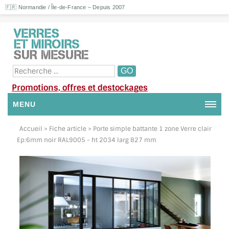
🇫🇷 Normandie / Île-de-France – Depuis 2007
Promotions, offres et destockages
MENU
NOUS CONTACTER
Accueil
> Fiche article > Porte simple battante 1 zone Verre clair
Ep:6mm noir RAL9005 - ht 2034 larg 827 mm
MON COMPTE / SE CONNECTER
DEMANDE DE DEVIS
SUIVI DE DEVIS
SUIVI DE COMMANDE