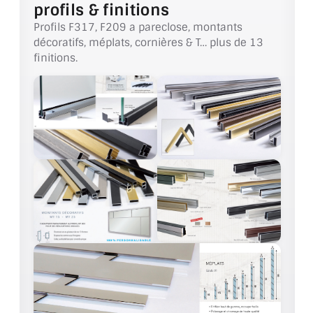
VERRE FEUILLETÉ
profils & finitions
Profils F317, F209 a pareclose, montants
VERRE ANTI-REFLET
décoratifs, méplats, cornières & T… plus de 13
finitions.
VERRE LAQUÉ/CRÉDENCE
VERRE FEUILLETÉ/TREMPÉ
DALLE DE SOL EN VERRE
PORTE EN VERRE
GARDE CORPS EN VERRE
VERRIÈRE TYPE ATELIER
VERRES TEXTURÉS
PLEXIGLAS PMMA
DOUBLE VITRAGE