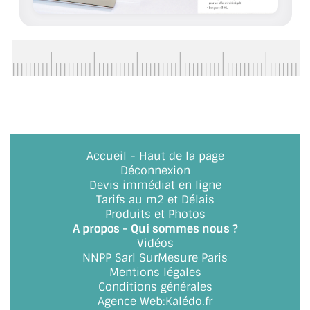
ACCESSOIRES & QUINCAILLERIE
CATALOGUE DE PROFILS ET FIXATION DU
VERRE
LES FIXATIONS POUR MIROIR
LES PROFILS PAROI DE VERRE
Accueil
-
Haut de la page
VITRINE EN VERRE
Déconnexion
Devis immédiat en ligne
CONNECTEURS ET ASSEMBLAGE DE VERRES
Tarifs au m2 et Délais
Produits et Photos
PLATS ET CORNIÈRES
A propos - Qui sommes nous ?
Vidéos
NNPP Sarl SurMesure Paris
LES CHARNIÈRES DE PORTE EN VERRE
Mentions légales
Conditions générales
BOUTONS ET POIGNÉES
Agence Web
:
Kalédo.fr