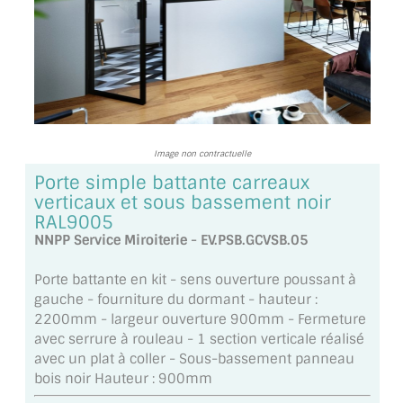
TOUS LES TARIFS AU M2
GUIDE : CHOIX PAR UTILISATION
INSPIRATIONS ET NOUVEAUTÉS
AMBIANCE LAITON BROSSÉ
Image non contractuelle
MIROIRS VIEILLIS AMBIANCE BRASSERIE
Porte simple battante carreaux
verticaux et sous bassement noir
MIROIR SUR MESURE
RAL9005
NNPP Service Miroiterie - EV.PSB.GCVSB.05
MIROIR VIEILLI
Porte battante en kit - sens ouverture poussant à
MIROIR DÉCORATIF DE COULEUR
gauche - fourniture du dormant - hauteur :
2200mm - largeur ouverture 900mm - Fermeture
LOTS DE MIROIRS EN MOZAÏQUE
avec serrure à rouleau - 1 section verticale réalisé
avec un plat à coller - Sous-bassement panneau
MIROIR POUR PORTE
bois noir Hauteur : 900mm