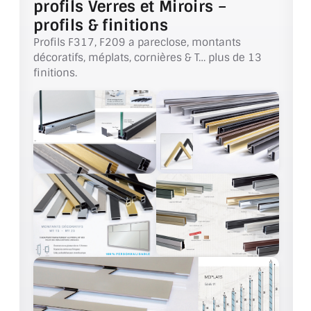
profils Verres et Miroirs –
VERRE FEUILLETÉ
profils & finitions
VERRE ANTI-REFLET
Profils F317, F209 a pareclose, montants
décoratifs, méplats, cornières & T… plus de 13
VERRE LAQUÉ/CRÉDENCE
finitions.
VERRE FEUILLETÉ/TREMPÉ
DALLE DE SOL EN VERRE
PORTE EN VERRE
GARDE CORPS EN VERRE
VERRIÈRE TYPE ATELIER
VERRES TEXTURÉS
PLEXIGLAS PMMA
DOUBLE VITRAGE