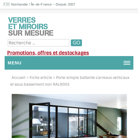
🇫🇷 Normandie / Île-de-France – Depuis 2007
Promotions, offres et destockages
MENU
NOUS CONTACTER
Accueil
> Fiche article > Porte simple battante carreaux verticaux
et sous bassement noir RAL9005
MON COMPTE / SE CONNECTER
DEMANDE DE DEVIS
SUIVI DE DEVIS
SUIVI DE COMMANDE