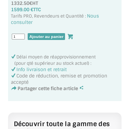
1332.50€HT
MIROIR DE SALLE DE BAIN
1599.00 €TTC
Nous
Tarifs PRO, Revendeurs et Quantité :
MIROIR PAROI DE DOUCHE
consulter
MIROIR POUR SALLE DE SPORT
MIROIR POUR SALLE DE DANSE
MIROIR ENCADRÉ
Délai moyen de réapprovisionnement
(pour qté supérieur au stock actuel) :
MIROIR TV
Info livraison et retrait
Code de réduction, remise et promotion
VERRE SUR MESURE
accepté
Partager cette fiche article
VERRE EXTRACLAIR
VERRE TREMPÉ (SÉCURIT)
PAROI DE DOUCHE
Découvrir toute la gamme des