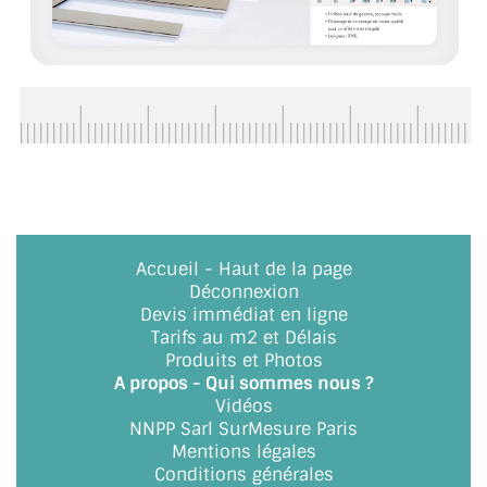
ACCESSOIRES & QUINCAILLERIE
CATALOGUE DE PROFILS ET FIXATION DU
VERRE
LES FIXATIONS POUR MIROIR
LES PROFILS PAROI DE VERRE
VITRINE EN VERRE
Accueil
-
Haut de la page
Déconnexion
CONNECTEURS ET ASSEMBLAGE DE VERRES
Devis immédiat en ligne
Tarifs au m2 et Délais
PLATS ET CORNIÈRES
Produits et Photos
A propos - Qui sommes nous ?
Vidéos
LES CHARNIÈRES DE PORTE EN VERRE
NNPP Sarl SurMesure Paris
Mentions légales
BOUTONS ET POIGNÉES
Conditions générales