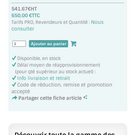
MIROIR DE SALLE DE BAIN
541.67€HT
650.00 €TTC
MIROIR PAROI DE DOUCHE
Nous
Tarifs PRO, Revendeurs et Quantité :
consulter
MIROIR POUR SALLE DE SPORT
MIROIR POUR SALLE DE DANSE
MIROIR ENCADRÉ
Disponible, en stock
Délai moyen de réapprovisionnement
MIROIR TV
(pour qté supérieur au stock actuel) :
Info livraison et retrait
VERRE SUR MESURE
Code de réduction, remise et promotion
accepté
VERRE EXTRACLAIR
Partager cette fiche article
VERRE TREMPÉ (SÉCURIT)
PAROI DE DOUCHE