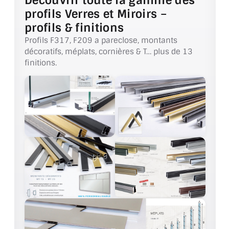
Découvrir toute la gamme des
VERRE FEUILLETÉ
profils Verres et Miroirs –
profils & finitions
VERRE ANTI-REFLET
Profils F317, F209 a pareclose, montants
VERRE LAQUÉ/CRÉDENCE
décoratifs, méplats, cornières & T… plus de 13
finitions.
VERRE FEUILLETÉ/TREMPÉ
DALLE DE SOL EN VERRE
PORTE EN VERRE
GARDE CORPS EN VERRE
VERRIÈRE TYPE ATELIER
VERRES TEXTURÉS
PLEXIGLAS PMMA
DOUBLE VITRAGE