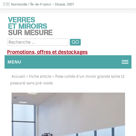
🇫🇷 Normandie / Île-de-France – Depuis 2007
Promotions, offres et destockages
MENU
NOUS CONTACTER
Accueil
> Fiche article > Pose collée d'un miroir grande taille (2
poseurs) sans pré-visite
MON COMPTE / SE CONNECTER
DEMANDE DE DEVIS
SUIVI DE DEVIS
SUIVI DE COMMANDE