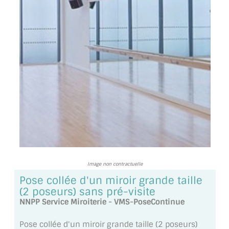
TOUS LES TARIFS AU M2
GUIDE : CHOIX PAR UTILISATION
INSPIRATIONS ET NOUVEAUTÉS
AMBIANCE LAITON BROSSÉ
MIROIRS VIEILLIS AMBIANCE BRASSERIE
MIROIR SUR MESURE
MIROIR VIEILLI
Image non contractuelle
MIROIR DÉCORATIF DE COULEUR
Pose collée d'un miroir grande taille
(2 poseurs) sans pré-visite
LOTS DE MIROIRS EN MOZAÏQUE
NNPP Service Miroiterie - VMS-PoseContinue
MIROIR POUR PORTE
Pose collée d'un miroir grande taille (2 poseurs)