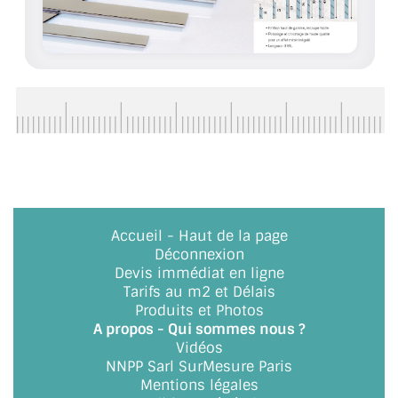
ACCESSOIRES & QUINCAILLERIE
CATALOGUE DE PROFILS ET FIXATION DU
VERRE
LES FIXATIONS POUR MIROIR
LES PROFILS PAROI DE VERRE
VITRINE EN VERRE
Accueil
-
Haut de la page
CONNECTEURS ET ASSEMBLAGE DE VERRES
Déconnexion
Devis immédiat en ligne
Tarifs au m2 et Délais
PLATS ET CORNIÈRES
Produits et Photos
A propos - Qui sommes nous ?
LES CHARNIÈRES DE PORTE EN VERRE
Vidéos
NNPP Sarl SurMesure Paris
BOUTONS ET POIGNÉES
Mentions légales