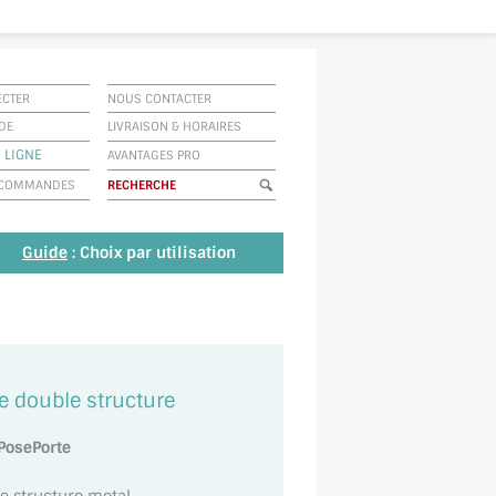
ECTER
NOUS CONTACTER
IDE
LIVRAISON
&
HORAIRES
 LIGNE
AVANTAGES PRO
E COMMANDES
Guide
: Choix par utilisation
e double structure
PosePorte