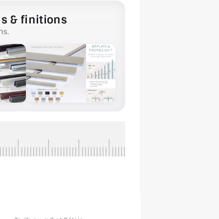
s & finitions
ns.