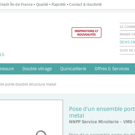
épôt Île-de-France • Qualité • Rapidité • Contact & réactivité
SE CONN
PANIER V
DEVIS EN
SUIVI D
LS
 mesure
Double vitrage
Quincaillerie
Offres & Services
ble porte double structure metal
Pose d'un ensemble port
metal
NNPP Service Miroiterie - VMS-