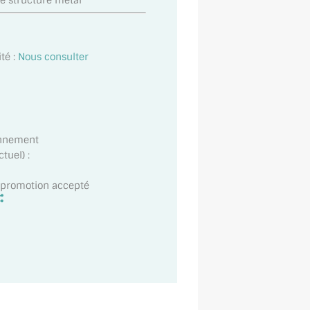
e structure metal
té :
Nous consulter
onnement
tuel) :
t promotion accepté