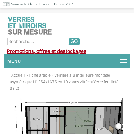
🇫🇷 Normandie / Île-de-France – Depuis 2007
Promotions, offres et destockages
MENU
NOUS CONTACTER
Accueil
> Fiche article > Verrière alu intérieure montage
asymétrique H1354x1675 en 10 zones vitrées (Verre feuilleté
MON COMPTE / SE CONNECTER
33.2)
DEMANDE DE DEVIS
SUIVI DE DEVIS
SUIVI DE COMMANDE