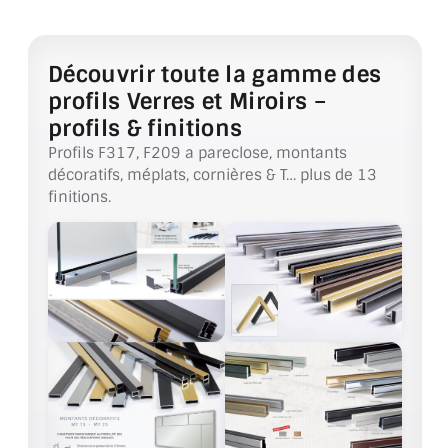
VERRE FEUILLETÉ
VERRE ANTI-REFLET
Découvrir toute la gamme des
VERRE LAQUÉ/CRÉDENCE
profils Verres et Miroirs –
profils & finitions
VERRE FEUILLETÉ/TREMPÉ
Profils F317, F209 a pareclose, montants
décoratifs, méplats, cornières & T… plus de 13
DALLE DE SOL EN VERRE
finitions.
PORTE EN VERRE
GARDE CORPS EN VERRE
VERRIÈRE TYPE ATELIER
VERRES TEXTURÉS
PLEXIGLAS PMMA
DOUBLE VITRAGE