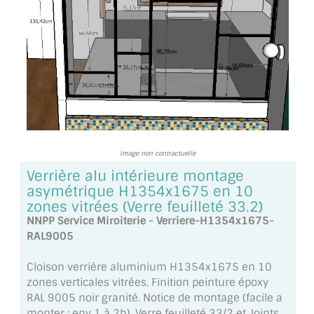
TOUS LES TARIFS AU M2
GUIDE : CHOIX PAR UTILISATION
INSPIRATIONS ET NOUVEAUTÉS
AMBIANCE LAITON BROSSÉ
MIROIRS VIEILLIS AMBIANCE BRASSERIE
Image non contractuelle
MIROIR SUR MESURE
Verrière alu intérieure montage
asymétrique H1354x1675 en 10
MIROIR VIEILLI
zones vitrées (Verre feuilleté 33.2)
NNPP Service Miroiterie - Verriere-H1354x1675-
MIROIR DÉCORATIF DE COULEUR
RAL9005
LOTS DE MIROIRS EN MOZAÏQUE
Cloison verrière aluminium H1354x1675 en 10
zones verticales vitrées. Finition peinture époxy
MIROIR POUR PORTE
RAL 9005 noir granité. Notice de montage (facile a
monter : env 1 à 2h). Verre feuilleté 33/2 et Joints