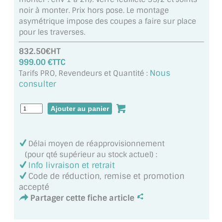
MIROIR DE SALLE DE BAIN
noir à monter. Prix hors pose. Le montage
asymétrique impose des coupes a faire sur place
MIROIR PAROI DE DOUCHE
pour les traverses.
832.50€HT
MIROIR POUR SALLE DE SPORT
999.00 €TTC
Nous
MIROIR POUR SALLE DE DANSE
Tarifs PRO, Revendeurs et Quantité :
consulter
MIROIR ENCADRÉ
MIROIR TV
VERRE SUR MESURE
Délai moyen de réapprovisionnement
(pour qté supérieur au stock actuel) :
VERRE EXTRACLAIR
Info livraison et retrait
Code de réduction, remise et promotion
VERRE TREMPÉ (SÉCURIT)
accepté
Partager cette fiche article
PAROI DE DOUCHE