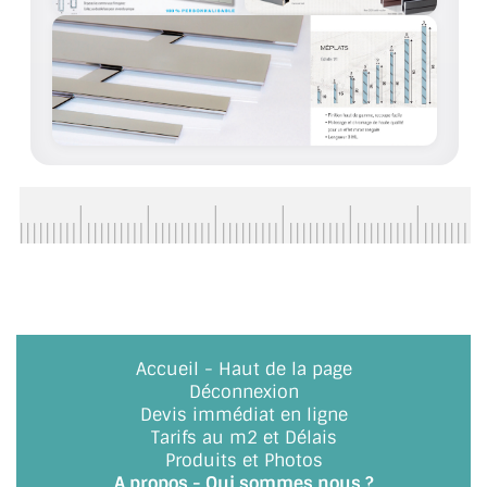
ACCESSOIRES & QUINCAILLERIE
CATALOGUE DE PROFILS ET FIXATION DU
VERRE
LES FIXATIONS POUR MIROIR
LES PROFILS PAROI DE VERRE
VITRINE EN VERRE
CONNECTEURS ET ASSEMBLAGE DE VERRES
PLATS ET CORNIÈRES
Accueil
-
Haut de la page
Déconnexion
LES CHARNIÈRES DE PORTE EN VERRE
Devis immédiat en ligne
Tarifs au m2 et Délais
BOUTONS ET POIGNÉES
Produits et Photos
A propos - Qui sommes nous ?