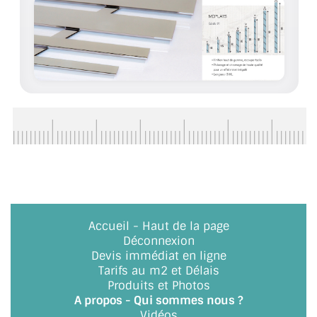
ACCESSOIRES & QUINCAILLERIE
CATALOGUE DE PROFILS ET FIXATION DU
VERRE
LES FIXATIONS POUR MIROIR
LES PROFILS PAROI DE VERRE
VITRINE EN VERRE
CONNECTEURS ET ASSEMBLAGE DE VERRES
Accueil
-
Haut de la page
PLATS ET CORNIÈRES
Déconnexion
Devis immédiat en ligne
LES CHARNIÈRES DE PORTE EN VERRE
Tarifs au m2 et Délais
Produits et Photos
BOUTONS ET POIGNÉES
A propos - Qui sommes nous ?
Vidéos