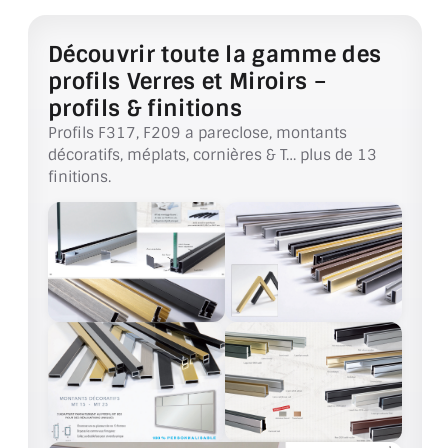
VERRE FEUILLETÉ
Découvrir toute la gamme des
VERRE ANTI-REFLET
profils Verres et Miroirs –
VERRE LAQUÉ/CRÉDENCE
profils & finitions
Profils F317, F209 a pareclose, montants
VERRE FEUILLETÉ/TREMPÉ
décoratifs, méplats, cornières & T… plus de 13
finitions.
DALLE DE SOL EN VERRE
PORTE EN VERRE
GARDE CORPS EN VERRE
VERRIÈRE TYPE ATELIER
VERRES TEXTURÉS
PLEXIGLAS PMMA
DOUBLE VITRAGE