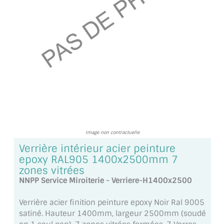
TOUS LES TARIFS AU M2
GUIDE : CHOIX PAR UTILISATION
INSPIRATIONS ET NOUVEAUTÉS
AMBIANCE LAITON BROSSÉ
MIROIRS VIEILLIS AMBIANCE BRASSERIE
MIROIR SUR MESURE
Image non contractuelle
MIROIR VIEILLI
Verrière intérieur acier peinture
epoxy RAL905 1400x2500mm 7
MIROIR DÉCORATIF DE COULEUR
zones vitrées
NNPP Service Miroiterie - Verriere-H1400x2500
LOTS DE MIROIRS EN MOZAÏQUE
Verrière acier finition peinture epoxy Noir Ral 9005
MIROIR POUR PORTE
satiné. Hauteur 1400mm, largeur 2500mm (soudé