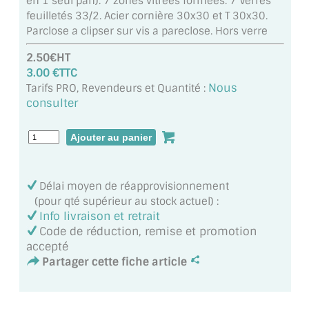
en 1 seul pan). 7 zones vitrées formées. 7 Verres
MIROIR DE SALLE DE BAIN
feuilletés 33/2. Acier cornière 30x30 et T 30x30.
Parclose a clipser sur vis a pareclose. Hors verre
MIROIR PAROI DE DOUCHE
2.50€HT
MIROIR POUR SALLE DE SPORT
3.00 €TTC
Nous
Tarifs PRO, Revendeurs et Quantité :
MIROIR POUR SALLE DE DANSE
consulter
MIROIR ENCADRÉ
MIROIR TV
Délai moyen de réapprovisionnement
VERRE SUR MESURE
(pour qté supérieur au stock actuel) :
Info livraison et retrait
VERRE EXTRACLAIR
Code de réduction, remise et promotion
accepté
VERRE TREMPÉ (SÉCURIT)
Partager cette fiche article
PAROI DE DOUCHE