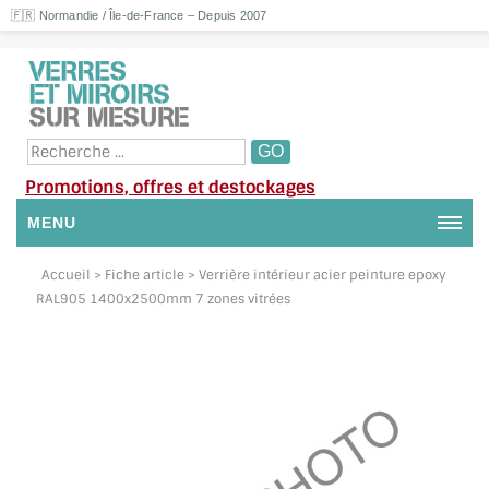
🇫🇷 Normandie / Île-de-France – Depuis 2007
Promotions, offres et destockages
MENU
NOUS CONTACTER
Accueil
> Fiche article > Verrière intérieur acier peinture epoxy
RAL905 1400x2500mm 7 zones vitrées
MON COMPTE / SE CONNECTER
DEMANDE DE DEVIS
SUIVI DE DEVIS
SUIVI DE COMMANDE