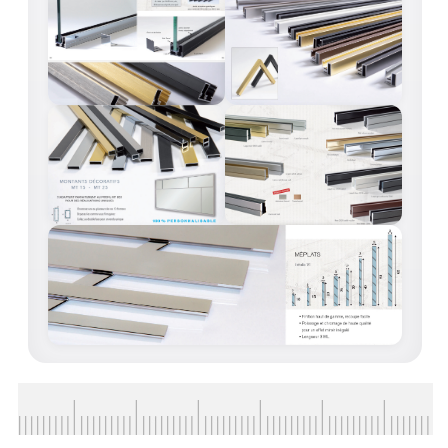
VERRE FEUILLETÉ
VERRE ANTI-REFLET
VERRE LAQUÉ/CRÉDENCE
VERRE FEUILLETÉ/TREMPÉ
DALLE DE SOL EN VERRE
PORTE EN VERRE
GARDE CORPS EN VERRE
VERRIÈRE TYPE ATELIER
VERRES TEXTURÉS
PLEXIGLAS PMMA
DOUBLE VITRAGE