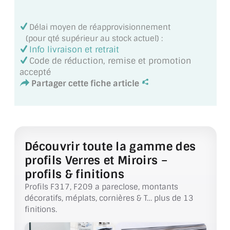
MIROIR DE SALLE DE BAIN
Délai moyen de réapprovisionnement
MIROIR PAROI DE DOUCHE
(pour qté supérieur au stock actuel) :
Info livraison et retrait
MIROIR POUR SALLE DE SPORT
Code de réduction, remise et promotion
accepté
MIROIR POUR SALLE DE DANSE
Partager cette fiche article
MIROIR ENCADRÉ
MIROIR TV
VERRE SUR MESURE
Découvrir toute la gamme des
profils Verres et Miroirs –
VERRE EXTRACLAIR
profils & finitions
Profils F317, F209 a pareclose, montants
VERRE TREMPÉ (SÉCURIT)
décoratifs, méplats, cornières & T… plus de 13
finitions.
PAROI DE DOUCHE