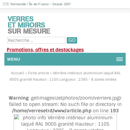
🇫🇷 Normandie / Île-de-France – Depuis 2007
Promotions, offres et destockages
MENU
NOUS CONTACTER
Accueil
> Fiche article > Vérrière intérieur aluminium laqué RAL
9005 granité Hauteur : 1105 Longueur : 2395 - 8 zones vitrées
MON COMPTE / SE CONNECTER
Warning
: getimagesize(photos/zoom/verriere.jpg):
DEMANDE DE DEVIS
failed to open stream: No such file or directory in
/home/verresetrd/www/article.php
on line
193
SUIVI DE DEVIS
SUIVI DE COMMANDE