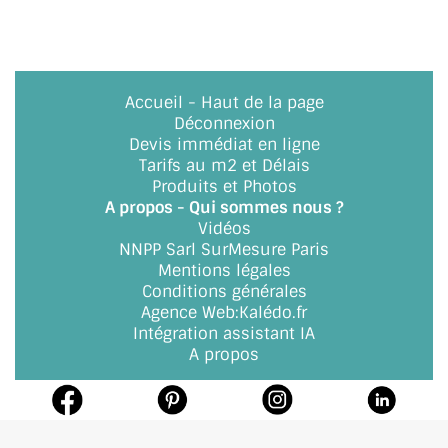
ACCESSOIRES & QUINCAILLERIE
CATALOGUE DE PROFILS ET FIXATION DU
Accueil
-
Haut de la page
VERRE
Déconnexion
Devis immédiat en ligne
LES FIXATIONS POUR MIROIR
Tarifs au m2 et Délais
Produits et Photos
LES PROFILS PAROI DE VERRE
A propos - Qui sommes nous ?
Vidéos
VITRINE EN VERRE
NNPP Sarl SurMesure Paris
Mentions légales
CONNECTEURS ET ASSEMBLAGE DE VERRES
Conditions générales
Agence Web
:
Kalédo.fr
PLATS ET CORNIÈRES
Intégration assistant IA
A propos
LES CHARNIÈRES DE PORTE EN VERRE
BOUTONS ET POIGNÉES