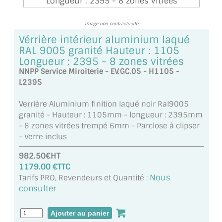
TOUS LES TARIFS AU M2
Image non contractuelle
GUIDE : CHOIX PAR UTILISATION
Vérrière intérieur aluminium laqué
RAL 9005 granité Hauteur : 1105
INSPIRATIONS ET NOUVEAUTÉS
Longueur : 2395 - 8 zones vitrées
NNPP Service Miroiterie - EV.GC.05 - H1105 -
AMBIANCE LAITON BROSSÉ
L2395
MIROIRS VIEILLIS AMBIANCE BRASSERIE
Verrière Aluminium finition laqué noir Ral9005
granité - Hauteur : 1105mm - longueur : 2395mm
MIROIR SUR MESURE
- 8 zones vitrées trempé 6mm - Parclose à clipser
- Verre inclus
MIROIR VIEILLI
982.50€HT
MIROIR DÉCORATIF DE COULEUR
1179.00 €TTC
Nous
Tarifs PRO, Revendeurs et Quantité :
LOTS DE MIROIRS EN MOZAÏQUE
consulter
MIROIR POUR PORTE