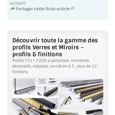
VERRE FEUILLETÉ
accepté
Partager cette fiche article
VERRE ANTI-REFLET
VERRE LAQUÉ/CRÉDENCE
VERRE FEUILLETÉ/TREMPÉ
Découvrir toute la gamme des
profils Verres et Miroirs –
DALLE DE SOL EN VERRE
profils & finitions
PORTE EN VERRE
Profils F317, F209 a pareclose, montants
décoratifs, méplats, cornières & T… plus de 13
GARDE CORPS EN VERRE
finitions.
VERRIÈRE TYPE ATELIER
VERRES TEXTURÉS
PLEXIGLAS PMMA
DOUBLE VITRAGE