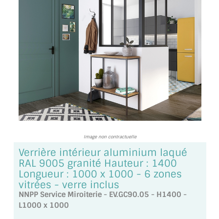
TOUS LES TARIFS AU M2
GUIDE : CHOIX PAR UTILISATION
INSPIRATIONS ET NOUVEAUTÉS
AMBIANCE LAITON BROSSÉ
MIROIRS VIEILLIS AMBIANCE BRASSERIE
MIROIR SUR MESURE
Image non contractuelle
MIROIR VIEILLI
Verrière intérieur aluminium laqué
RAL 9005 granité Hauteur : 1400
MIROIR DÉCORATIF DE COULEUR
Longueur : 1000 x 1000 - 6 zones
vitrées - verre inclus
LOTS DE MIROIRS EN MOZAÏQUE
NNPP Service Miroiterie - EV.GC90.05 - H1400 -
MIROIR POUR PORTE
L1000 x 1000