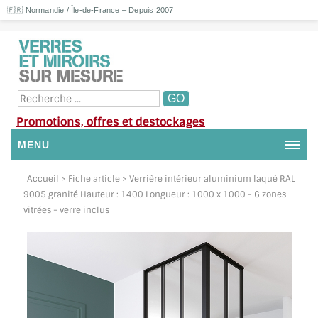
🇫🇷 Normandie / Île-de-France – Depuis 2007
Promotions, offres et destockages
MENU
NOUS CONTACTER
Accueil
> Fiche article > Verrière intérieur aluminium laqué RAL
9005 granité Hauteur : 1400 Longueur : 1000 x 1000 - 6 zones
MON COMPTE / SE CONNECTER
vitrées - verre inclus
DEMANDE DE DEVIS
SUIVI DE DEVIS
SUIVI DE COMMANDE