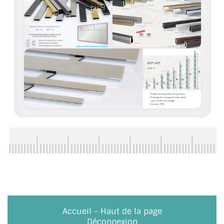
ACCESSOIRES & QUINCAILLERIE
CATALOGUE DE PROFILS ET FIXATION DU
VERRE
LES FIXATIONS POUR MIROIR
LES PROFILS PAROI DE VERRE
VITRINE EN VERRE
CONNECTEURS ET ASSEMBLAGE DE VERRES
PLATS ET CORNIÈRES
LES CHARNIÈRES DE PORTE EN VERRE
BOUTONS ET POIGNÉES
Accueil
-
Haut de la page
Déconnexion