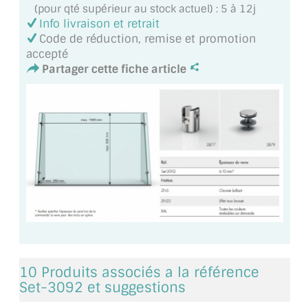
(pour qté supérieur au stock actuel) : 5 à 12j
MIROIR DE SALLE DE BAIN
Info livraison et retrait
Code de réduction, remise et promotion
MIROIR PAROI DE DOUCHE
accepté
Partager cette fiche article
MIROIR POUR SALLE DE SPORT
MIROIR POUR SALLE DE DANSE
MIROIR ENCADRÉ
MIROIR TV
VERRE SUR MESURE
VERRE EXTRACLAIR
VERRE TREMPÉ (SÉCURIT)
10 Produits associés a la référence
PAROI DE DOUCHE
Set-3092 et suggestions