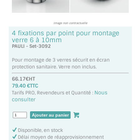
TOUS LES TARIFS AU M2
GUIDE : CHOIX PAR UTILISATION
Image non contractuelle
4 fixations par point pour montage
INSPIRATIONS ET NOUVEAUTÉS
verre 6 à 10mm
PAULI - Set-3092
AMBIANCE LAITON BROSSÉ
Pour montage de 3 verres sécurit en écran
MIROIRS VIEILLIS AMBIANCE BRASSERIE
protection sanitaire. Verre non inclus.
MIROIR SUR MESURE
66.17€HT
79.40 €TTC
MIROIR VIEILLI
Nous
Tarifs PRO, Revendeurs et Quantité :
consulter
MIROIR DÉCORATIF DE COULEUR
LOTS DE MIROIRS EN MOZAÏQUE
Disponible, en stock
MIROIR POUR PORTE
Délai moyen de réapprovisionnement