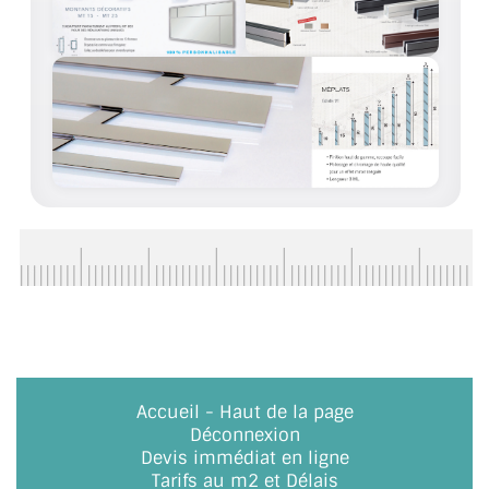
ACCESSOIRES & QUINCAILLERIE
CATALOGUE DE PROFILS ET FIXATION DU
VERRE
LES FIXATIONS POUR MIROIR
LES PROFILS PAROI DE VERRE
VITRINE EN VERRE
CONNECTEURS ET ASSEMBLAGE DE VERRES
PLATS ET CORNIÈRES
LES CHARNIÈRES DE PORTE EN VERRE
Accueil
-
Haut de la page
Déconnexion
BOUTONS ET POIGNÉES
Devis immédiat en ligne
Tarifs au m2 et Délais