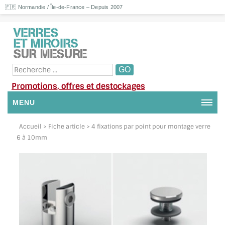
🇫🇷 Normandie / Île-de-France – Depuis 2007
Promotions, offres et destockages
MENU
NOUS CONTACTER
Accueil
> Fiche article > 4 fixations par point pour montage verre
6 à 10mm
MON COMPTE / SE CONNECTER
DEMANDE DE DEVIS
SUIVI DE DEVIS
SUIVI DE COMMANDE