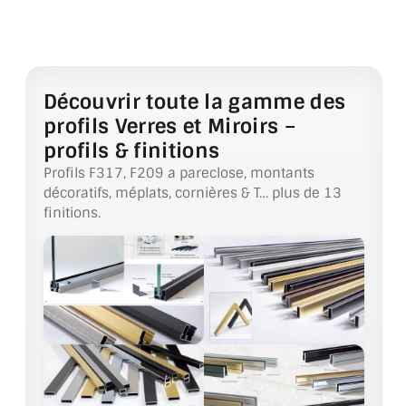
VERRE FEUILLETÉ
VERRE ANTI-REFLET
VERRE LAQUÉ/CRÉDENCE
Découvrir toute la gamme des
profils Verres et Miroirs –
VERRE FEUILLETÉ/TREMPÉ
profils & finitions
DALLE DE SOL EN VERRE
Profils F317, F209 a pareclose, montants
décoratifs, méplats, cornières & T… plus de 13
PORTE EN VERRE
finitions.
GARDE CORPS EN VERRE
VERRIÈRE TYPE ATELIER
VERRES TEXTURÉS
PLEXIGLAS PMMA
DOUBLE VITRAGE