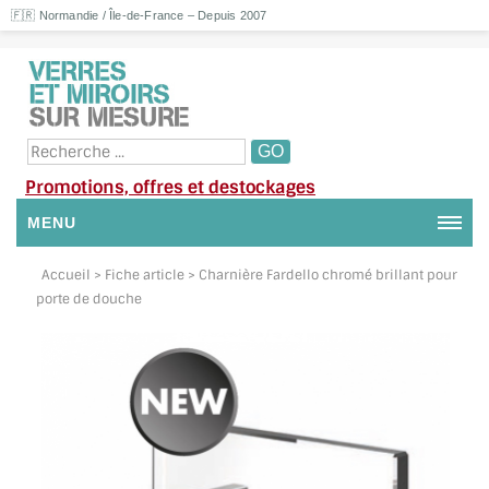
🇫🇷 Normandie / Île-de-France – Depuis 2007
Promotions, offres et destockages
MENU
NOUS CONTACTER
Accueil
> Fiche article > Charnière Fardello chromé brillant pour
porte de douche
MON COMPTE / SE CONNECTER
DEMANDE DE DEVIS
SUIVI DE DEVIS
SUIVI DE COMMANDE