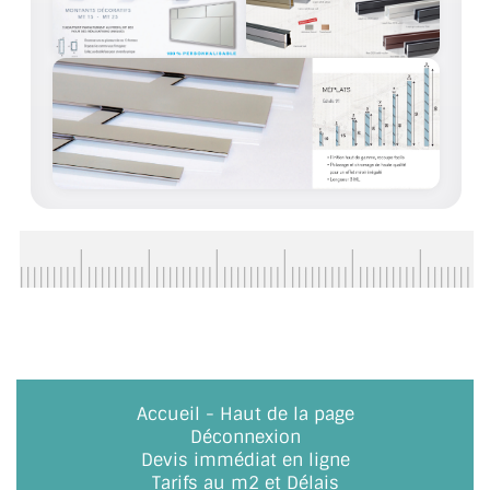
BARRES DE STABILISATION
JOINTS D'ÉTANCHÉITÉS
FIXATION GARDES CORPS
SYSTÈMES PIVOTANTS
SYSTÈMES COULISSANTS
LE CATALOGUE ACCESSOIRES
(STROMBINOSCOPE)
ACCESSOIRES EN PROMOTIONS
EXEMPLES, RÉALISATIONS, INSPIRATIONS
Accueil
-
Haut de la page
NUANCIER RAL
Déconnexion
Devis immédiat en ligne
COMMENT COUPER DU VERRE ?
Tarifs au m2 et Délais