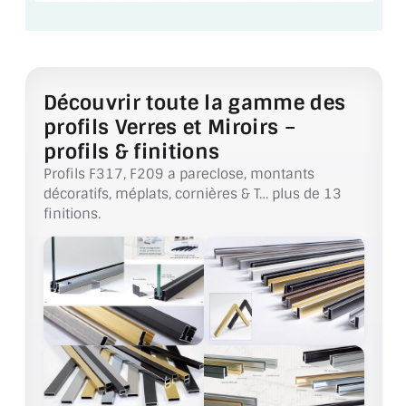
ACCESSOIRES & QUINCAILLERIE
CATALOGUE DE PROFILS ET FIXATION DU
Découvrir toute la gamme des
VERRE
profils Verres et Miroirs –
LES FIXATIONS POUR MIROIR
profils & finitions
Profils F317, F209 a pareclose, montants
LES PROFILS PAROI DE VERRE
décoratifs, méplats, cornières & T… plus de 13
finitions.
VITRINE EN VERRE
CONNECTEURS ET ASSEMBLAGE DE VERRES
PLATS ET CORNIÈRES
LES CHARNIÈRES DE PORTE EN VERRE
BOUTONS ET POIGNÉES