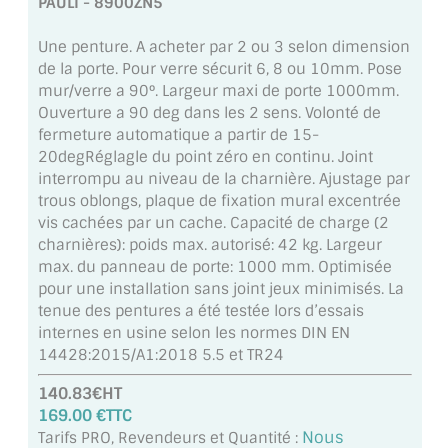
PAULI - 8900ZN5
MIROIR DE SALLE DE BAIN
Une penture. A acheter par 2 ou 3 selon dimension
MIROIR PAROI DE DOUCHE
de la porte. Pour verre sécurit 6, 8 ou 10mm. Pose
mur/verre a 90°. Largeur maxi de porte 1000mm.
MIROIR POUR SALLE DE SPORT
Ouverture a 90 deg dans les 2 sens. Volonté de
fermeture automatique a partir de 15-
MIROIR POUR SALLE DE DANSE
20degRéglagle du point zéro en continu. Joint
interrompu au niveau de la charnière. Ajustage par
MIROIR ENCADRÉ
trous oblongs, plaque de fixation mural excentrée
vis cachées par un cache. Capacité de charge (2
MIROIR TV
charnières): poids max. autorisé: 42 kg. Largeur
max. du panneau de porte: 1000 mm. Optimisée
VERRE SUR MESURE
pour une installation sans joint jeux minimisés. La
tenue des pentures a été testée lors d’essais
VERRE EXTRACLAIR
internes en usine selon les normes DIN EN
14428:2015/A1:2018 5.5 et TR24
VERRE TREMPÉ (SÉCURIT)
140.83€HT
PAROI DE DOUCHE
169.00 €TTC
Nous
Tarifs PRO, Revendeurs et Quantité :