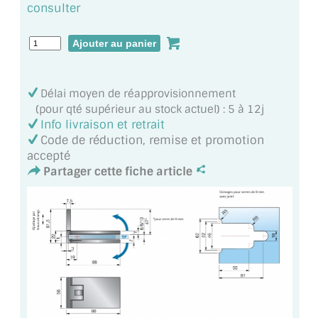
VERRE FEUILLETÉ
consulter
VERRE ANTI-REFLET
VERRE LAQUÉ/CRÉDENCE
Délai moyen de réapprovisionnement
VERRE FEUILLETÉ/TREMPÉ
(pour qté supérieur au stock actuel) : 5 à 12j
Info livraison et retrait
DALLE DE SOL EN VERRE
Code de réduction, remise et promotion
accepté
PORTE EN VERRE
Partager cette fiche article
GARDE CORPS EN VERRE
VERRIÈRE TYPE ATELIER
VERRES TEXTURÉS
PLEXIGLAS PMMA
DOUBLE VITRAGE