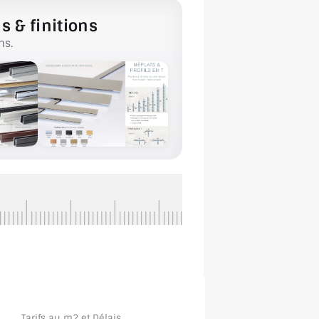
s & finitions
ns.
Tarifs au m2 et Délais