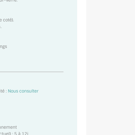
ur-verre.
 coté).
.
ongs
té :
Nous consulter
onnement
uel) : 5 à 12j