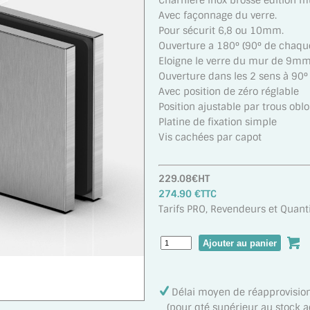
Charnière inox brossé édition m
Avec façonnage du verre.
Pour sécurit 6,8 ou 10mm.
Ouverture a 180° (90° de chaque
Eloigne le verre du mur de 9mm
Ouverture dans les 2 sens à 90°
Avec position de zéro réglable
Position ajustable par trous obl
Platine de fixation simple
Vis cachées par capot
229.08€HT
274.90 €TTC
Tarifs PRO, Revendeurs et Quanti
Délai moyen de réapprovisi
(pour qté supérieur au stock act