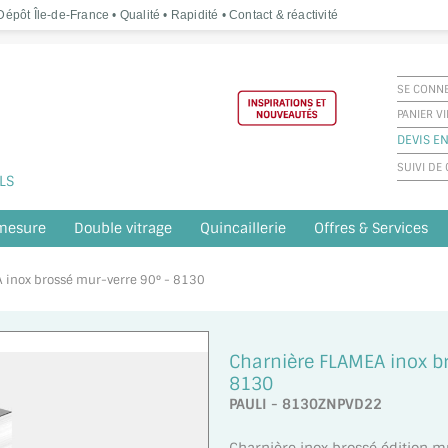
épôt Île-de-France • Qualité • Rapidité • Contact & réactivité
SE CONN
PANIER V
DEVIS EN
SUIVI D
LS
 mesure
Double vitrage
Quincaillerie
Offres & Services
A inox brossé mur-verre 90° - 8130
Charnière FLAMEA inox b
8130
PAULI - 8130ZNPVD22