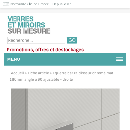
🇫🇷 Normandie / Île-de-France – Depuis 2007
Promotions, offres et destockages
MENU
NOUS CONTACTER
Accueil
> Fiche article > Equerre bar raidisseur chromé mat
180mm angle a 90 ajustable - droite
MON COMPTE / SE CONNECTER
DEMANDE DE DEVIS
SUIVI DE DEVIS
SUIVI DE COMMANDE