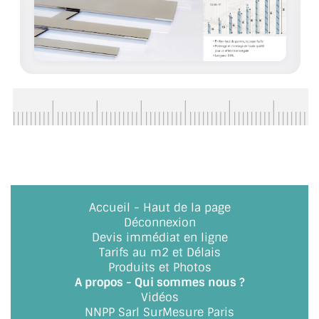
ACCESSOIRES & QUINCAILLERIE
CATALOGUE DE PROFILS ET FIXATION DU
VERRE
LES FIXATIONS POUR MIROIR
LES PROFILS PAROI DE VERRE
VITRINE EN VERRE
CONNECTEURS ET ASSEMBLAGE DE VERRES
Accueil
-
Haut de la page
Déconnexion
PLATS ET CORNIÈRES
Devis immédiat en ligne
Tarifs au m2 et Délais
LES CHARNIÈRES DE PORTE EN VERRE
Produits et Photos
A propos - Qui sommes nous ?
Vidéos
BOUTONS ET POIGNÉES
NNPP Sarl SurMesure Paris