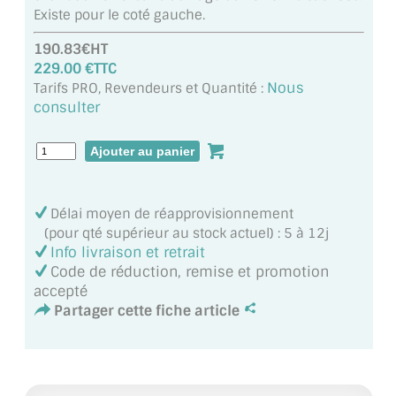
MIROIR DE SALLE DE BAIN
Existe pour le coté gauche.
190.83€HT
MIROIR PAROI DE DOUCHE
229.00 €TTC
Nous
Tarifs PRO, Revendeurs et Quantité :
MIROIR POUR SALLE DE SPORT
consulter
MIROIR POUR SALLE DE DANSE
MIROIR ENCADRÉ
MIROIR TV
Délai moyen de réapprovisionnement
(pour qté supérieur au stock actuel) : 5 à 12j
VERRE SUR MESURE
Info livraison et retrait
Code de réduction, remise et promotion
VERRE EXTRACLAIR
accepté
Partager cette fiche article
VERRE TREMPÉ (SÉCURIT)
PAROI DE DOUCHE