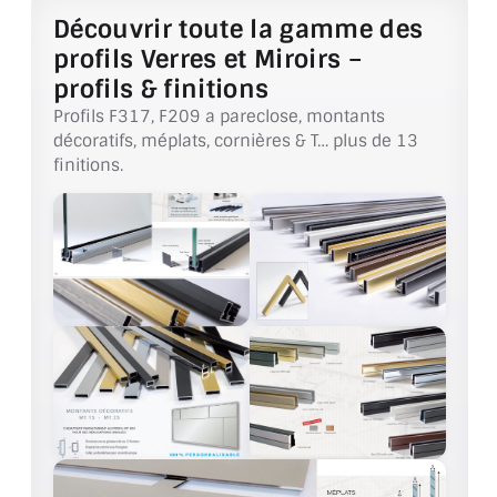
VERRE FEUILLETÉ
Découvrir toute la gamme des
profils Verres et Miroirs –
VERRE ANTI-REFLET
profils & finitions
VERRE LAQUÉ/CRÉDENCE
Profils F317, F209 a pareclose, montants
décoratifs, méplats, cornières & T… plus de 13
VERRE FEUILLETÉ/TREMPÉ
finitions.
DALLE DE SOL EN VERRE
PORTE EN VERRE
GARDE CORPS EN VERRE
VERRIÈRE TYPE ATELIER
VERRES TEXTURÉS
PLEXIGLAS PMMA
DOUBLE VITRAGE