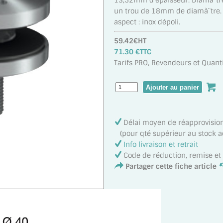
13,52mm d'épaisseur. Diamà¨tr
un trou de 18mm de diamà¨tre. M
aspect : inox dépoli.
59.42€HT
71.30 €TTC
Tarifs PRO, Revendeurs et Quanti
Délai moyen de réapprovisi
(pour qté supérieur au stock act
Info livraison et retrait
Code de réduction, remise e
Partager cette fiche article