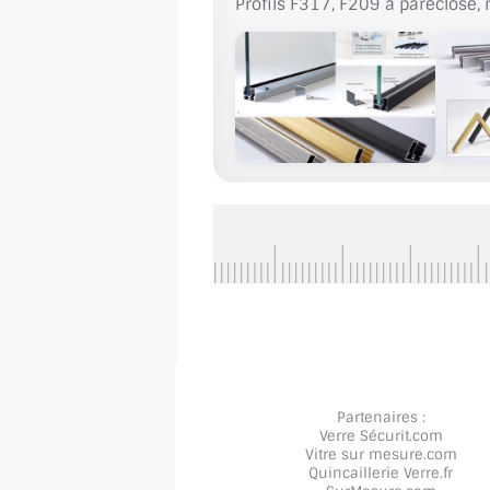
Profils F317, F209 a pareclose, 
Partenaires :
Verre Sécurit
.com
Vitre sur mesure
.com
Quincaillerie Verre
.fr