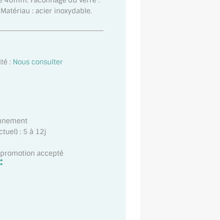
e 40mm. Faconnage du verre :
atériau : acier inoxydable.
té :
Nous consulter
onnement
uel) : 5 à 12j
t promotion accepté