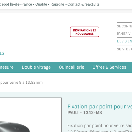
épôt Île-de-France • Qualité • Rapidité • Contact & réactivité
SE CONN
PANIER V
DEVIS EN
SUIVI D
LS
 mesure
Double vitrage
Quincaillerie
Offres & Services
nt pour verre 8 à 13,52mm
Fixation par point pour 
PAULI - 1342-M8
Fixation par point pour verre sé