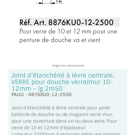
TOUS LES TARIFS AU M2
GUIDE : CHOIX PAR UTILISATION
INSPIRATIONS ET NOUVEAUTÉS
AMBIANCE LAITON BROSSÉ
MIROIRS VIEILLIS AMBIANCE BRASSERIE
Image non contractuelle
MIROIR SUR MESURE
Joint d'étanchéité à lèvre centrale,
VERRE pour douche verre/mur 10-
MIROIR VIEILLI
12mm - lg 2m50
PAULI - 8876KU0-12-2500
MIROIR DÉCORATIF DE COULEUR
Joint d’étanchéité à lèvre centrale pour porte
LOTS DE MIROIRS EN MOZAÏQUE
battante de douche ou de magasin verre-mur,
pour une ouverture dans un ou deux sens. Pour
MIROIR POUR PORTE
verre de 10 et 12mm d'épaisseur.
Longueur 2500mm à recouper selon vos besoins.