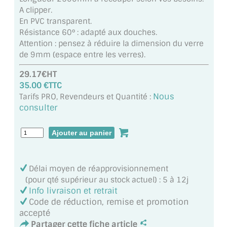
MIROIR DE SALLE DE BAIN
A clipper.
En PVC transparent.
MIROIR PAROI DE DOUCHE
Résistance 60° : adapté aux douches.
Attention : pensez à réduire la dimension du verre
MIROIR POUR SALLE DE SPORT
de 9mm (espace entre les verres).
29.17€HT
MIROIR POUR SALLE DE DANSE
35.00 €TTC
Nous
Tarifs PRO, Revendeurs et Quantité :
MIROIR ENCADRÉ
consulter
MIROIR TV
VERRE SUR MESURE
VERRE EXTRACLAIR
Délai moyen de réapprovisionnement
(pour qté supérieur au stock actuel) : 5 à 12j
VERRE TREMPÉ (SÉCURIT)
Info livraison et retrait
Code de réduction, remise et promotion
PAROI DE DOUCHE
accepté
Partager cette fiche article