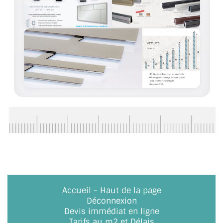
ACCESSOIRES & QUINCAILLERIE
CATALOGUE DE PROFILS ET FIXATION DU
VERRE
LES FIXATIONS POUR MIROIR
LES PROFILS PAROI DE VERRE
VITRINE EN VERRE
CONNECTEURS ET ASSEMBLAGE DE VERRES
PLATS ET CORNIÈRES
LES CHARNIÈRES DE PORTE EN VERRE
Accueil
-
Haut de la page
Déconnexion
BOUTONS ET POIGNÉES
Devis immédiat en ligne
Tarifs au m2 et Délais