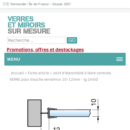
🇫🇷 Normandie / Île-de-France – Depuis 2007
Promotions, offres et destockages
MENU
NOUS CONTACTER
Accueil
> Fiche article > Joint d'étanchéité à lèvre centrale,
VERRE pour douche verre/mur 10-12mm - lg 2m50
MON COMPTE / SE CONNECTER
DEMANDE DE DEVIS
SUIVI DE DEVIS
SUIVI DE COMMANDE