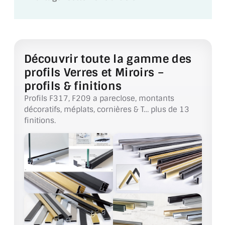
VERRE FEUILLETÉ
VERRE ANTI-REFLET
VERRE LAQUÉ/CRÉDENCE
Découvrir toute la gamme des
profils Verres et Miroirs –
VERRE FEUILLETÉ/TREMPÉ
profils & finitions
DALLE DE SOL EN VERRE
Profils F317, F209 a pareclose, montants
décoratifs, méplats, cornières & T… plus de 13
PORTE EN VERRE
finitions.
GARDE CORPS EN VERRE
VERRIÈRE TYPE ATELIER
VERRES TEXTURÉS
PLEXIGLAS PMMA
DOUBLE VITRAGE