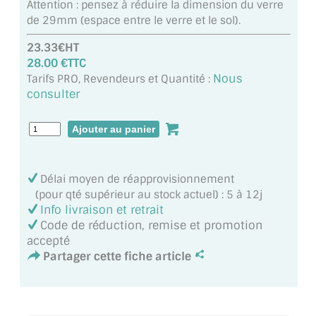
Attention : pensez à réduire la dimension du verre
MIROIR DE SALLE DE BAIN
de 29mm (espace entre le verre et le sol).
MIROIR PAROI DE DOUCHE
23.33€HT
28.00 €TTC
MIROIR POUR SALLE DE SPORT
Nous
Tarifs PRO, Revendeurs et Quantité :
consulter
MIROIR POUR SALLE DE DANSE
MIROIR ENCADRÉ
MIROIR TV
Délai moyen de réapprovisionnement
(pour qté supérieur au stock actuel) : 5 à 12j
VERRE SUR MESURE
Info livraison et retrait
Code de réduction, remise et promotion
VERRE EXTRACLAIR
accepté
Partager cette fiche article
VERRE TREMPÉ (SÉCURIT)
PAROI DE DOUCHE