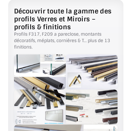
VERRE FEUILLETÉ
Découvrir toute la gamme des
VERRE ANTI-REFLET
profils Verres et Miroirs –
profils & finitions
VERRE LAQUÉ/CRÉDENCE
Profils F317, F209 a pareclose, montants
décoratifs, méplats, cornières & T… plus de 13
VERRE FEUILLETÉ/TREMPÉ
finitions.
DALLE DE SOL EN VERRE
PORTE EN VERRE
GARDE CORPS EN VERRE
VERRIÈRE TYPE ATELIER
VERRES TEXTURÉS
PLEXIGLAS PMMA
DOUBLE VITRAGE