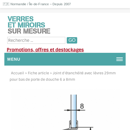
🇫🇷 Normandie / Île-de-France – Depuis 2007
Promotions, offres et destockages
MENU
NOUS CONTACTER
Accueil
> Fiche article > Joint d'étanchéité avec lèvres 29mm
pour bas de porte de douche 6 a 8mm
MON COMPTE / SE CONNECTER
DEMANDE DE DEVIS
SUIVI DE DEVIS
SUIVI DE COMMANDE