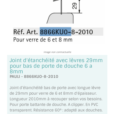
TOUS LES TARIFS AU M2
GUIDE : CHOIX PAR UTILISATION
INSPIRATIONS ET NOUVEAUTÉS
AMBIANCE LAITON BROSSÉ
MIROIRS VIEILLIS AMBIANCE BRASSERIE
Image non contractuelle
Joint d'étanchéité avec lèvres 29mm
MIROIR SUR MESURE
pour bas de porte de douche 6 a
8mm
MIROIR VIEILLI
PAULI - 8866KUO-8-2010
MIROIR DÉCORATIF DE COULEUR
Joint d’étanchéité bas de porte avec longue lèvre
de 29mm pour verre de 6 et 8mm d'épaisseur.
LOTS DE MIROIRS EN MOZAÏQUE
Longueur 2010mm à recouper selon vos besoins.
Pour porte battante de douche. A clipper. En PVC
MIROIR POUR PORTE
transparent. Résistance 60° : adapté aux douches.