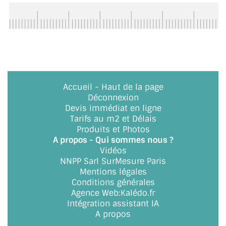
ACCESSOIRES & QUINCAILLERIE
CATALOGUE DE PROFILS ET FIXATION DU
VERRE
LES FIXATIONS POUR MIROIR
Accueil
-
Haut de la page
Déconnexion
LES PROFILS PAROI DE VERRE
Devis immédiat en ligne
Tarifs au m2 et Délais
VITRINE EN VERRE
Produits et Photos
A propos - Qui sommes nous ?
CONNECTEURS ET ASSEMBLAGE DE VERRES
Vidéos
NNPP Sarl SurMesure Paris
PLATS ET CORNIÈRES
Mentions légales
Conditions générales
LES CHARNIÈRES DE PORTE EN VERRE
Agence Web
:
Kalédo.fr
Intégration assistant IA
BOUTONS ET POIGNÉES
A propos