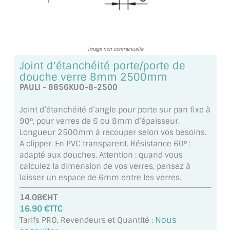
TOUS LES TARIFS AU M2
GUIDE : CHOIX PAR UTILISATION
Image non contractuelle
INSPIRATIONS ET NOUVEAUTÉS
Joint d'étanchéité porte/porte de
douche verre 8mm 2500mm
AMBIANCE LAITON BROSSÉ
PAULI - 8856KUO-8-2500
MIROIRS VIEILLIS AMBIANCE BRASSERIE
Joint d’étanchéité d’angle pour porte sur pan fixe à
90°, pour verres de 6 ou 8mm d’épaisseur.
MIROIR SUR MESURE
Longueur 2500mm à recouper selon vos besoins.
A clipper. En PVC transparent. Résistance 60° :
MIROIR VIEILLI
adapté aux douches. Attention : quand vous
calculez la dimension de vos verres, pensez à
MIROIR DÉCORATIF DE COULEUR
laisser un espace de 6mm entre les verres.
LOTS DE MIROIRS EN MOZAÏQUE
14.08€HT
16.90 €TTC
MIROIR POUR PORTE
Nous
Tarifs PRO, Revendeurs et Quantité :