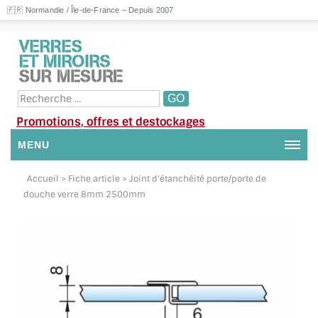
🇫🇷 Normandie / Île-de-France – Depuis 2007
Promotions, offres et destockages
MENU
NOUS CONTACTER
Accueil
> Fiche article > Joint d'étanchéité porte/porte de
douche verre 8mm 2500mm
MON COMPTE / SE CONNECTER
DEMANDE DE DEVIS
SUIVI DE DEVIS
SUIVI DE COMMANDE