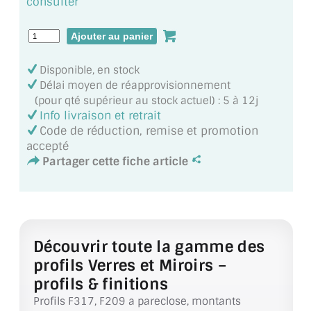
consulter
MIROIR DE SALLE DE BAIN
MIROIR PAROI DE DOUCHE
Disponible, en stock
MIROIR POUR SALLE DE SPORT
Délai moyen de réapprovisionnement
(pour qté supérieur au stock actuel) : 5 à 12j
MIROIR POUR SALLE DE DANSE
Info livraison et retrait
Code de réduction, remise et promotion
MIROIR ENCADRÉ
accepté
Partager cette fiche article
MIROIR TV
VERRE SUR MESURE
VERRE EXTRACLAIR
Découvrir toute la gamme des
VERRE TREMPÉ (SÉCURIT)
profils Verres et Miroirs –
profils & finitions
PAROI DE DOUCHE
Profils F317, F209 a pareclose, montants