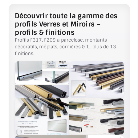
VERRE FEUILLETÉ
Découvrir toute la gamme des
VERRE ANTI-REFLET
profils Verres et Miroirs –
VERRE LAQUÉ/CRÉDENCE
profils & finitions
Profils F317, F209 a pareclose, montants
VERRE FEUILLETÉ/TREMPÉ
décoratifs, méplats, cornières & T… plus de 13
finitions.
DALLE DE SOL EN VERRE
PORTE EN VERRE
GARDE CORPS EN VERRE
VERRIÈRE TYPE ATELIER
VERRES TEXTURÉS
PLEXIGLAS PMMA
DOUBLE VITRAGE