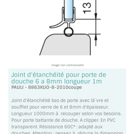
TOUS LES TARIFS AU M2
GUIDE : CHOIX PAR UTILISATION
INSPIRATIONS ET NOUVEAUTÉS
AMBIANCE LAITON BROSSÉ
MIROIRS VIEILLIS AMBIANCE BRASSERIE
Image non contractuelle
MIROIR SUR MESURE
Joint d'étanchéité pour porte de
douche 6 a 8mm longueur 1m
MIROIR VIEILLI
PAULI - 8863KUO-8-2010coupe
MIROIR DÉCORATIF DE COULEUR
Joint d’étanchéité bas de porte avec là¨vre et
soufflet pour verre de 6 et 8mm d'épaisseur.
LOTS DE MIROIRS EN MOZAÏQUE
Longueur 1000mm à recouper selon vos besoins.
Pour porte battante de douche. A clipper. En PVC
MIROIR POUR PORTE
transparent. Résistance 60C° : adapté aux
douches. Attention : pensez à réduire la dimension