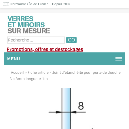
🇫🇷 Normandie / Île-de-France – Depuis 2007
Promotions, offres et destockages
MENU
NOUS CONTACTER
Accueil
> Fiche article > Joint d'étanchéité pour porte de douche
6 a 8mm longueur 1m
MON COMPTE / SE CONNECTER
DEMANDE DE DEVIS
SUIVI DE DEVIS
SUIVI DE COMMANDE