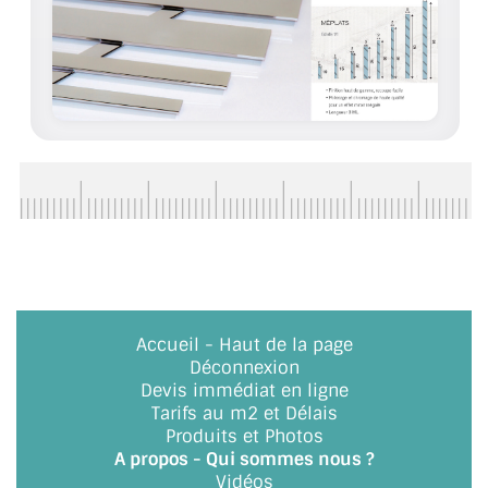
ACCESSOIRES & QUINCAILLERIE
CATALOGUE DE PROFILS ET FIXATION DU
VERRE
LES FIXATIONS POUR MIROIR
LES PROFILS PAROI DE VERRE
VITRINE EN VERRE
CONNECTEURS ET ASSEMBLAGE DE VERRES
Accueil
-
Haut de la page
PLATS ET CORNIÈRES
Déconnexion
Devis immédiat en ligne
LES CHARNIÈRES DE PORTE EN VERRE
Tarifs au m2 et Délais
Produits et Photos
BOUTONS ET POIGNÉES
A propos - Qui sommes nous ?
Vidéos