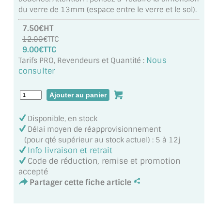
MIROIR DE SALLE DE BAIN
du verre de 13mm (espace entre le verre et le sol).
7.50€HT
MIROIR PAROI DE DOUCHE
12.00
€TTC
9.00€TTC
MIROIR POUR SALLE DE SPORT
Nous
Tarifs PRO, Revendeurs et Quantité :
consulter
MIROIR POUR SALLE DE DANSE
MIROIR ENCADRÉ
MIROIR TV
Disponible, en stock
Délai moyen de réapprovisionnement
VERRE SUR MESURE
(pour qté supérieur au stock actuel) : 5 à 12j
Info livraison et retrait
VERRE EXTRACLAIR
Code de réduction, remise et promotion
accepté
VERRE TREMPÉ (SÉCURIT)
Partager cette fiche article
PAROI DE DOUCHE