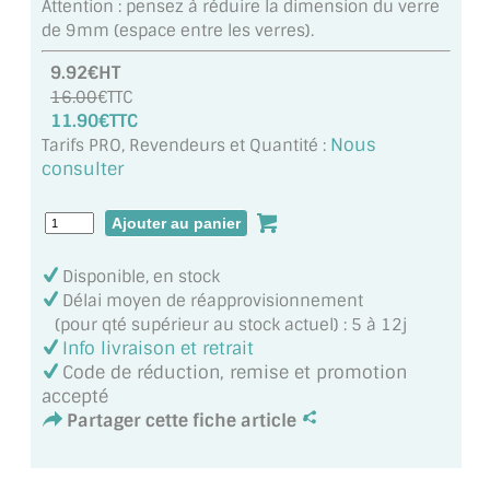
Attention : pensez à réduire la dimension du verre
MIROIR DE SALLE DE BAIN
de 9mm (espace entre les verres).
MIROIR PAROI DE DOUCHE
9.92€HT
16.00
€TTC
MIROIR POUR SALLE DE SPORT
11.90€TTC
Nous
Tarifs PRO, Revendeurs et Quantité :
MIROIR POUR SALLE DE DANSE
consulter
MIROIR ENCADRÉ
MIROIR TV
Disponible, en stock
Délai moyen de réapprovisionnement
VERRE SUR MESURE
(pour qté supérieur au stock actuel) : 5 à 12j
Info livraison et retrait
VERRE EXTRACLAIR
Code de réduction, remise et promotion
accepté
VERRE TREMPÉ (SÉCURIT)
Partager cette fiche article
PAROI DE DOUCHE