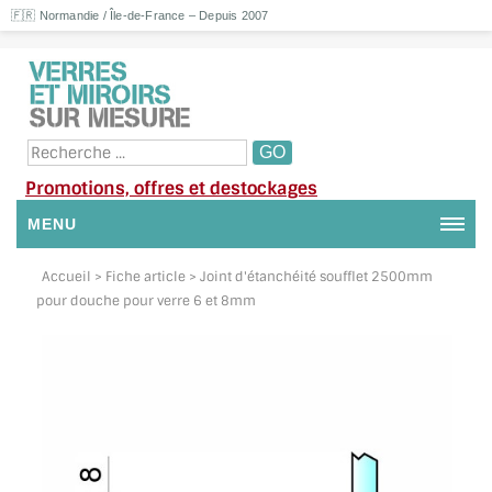
🇫🇷 Normandie / Île-de-France – Depuis 2007
Promotions, offres et destockages
MENU
NOUS CONTACTER
Accueil
> Fiche article > Joint d'étanchéité soufflet 2500mm
pour douche pour verre 6 et 8mm
MON COMPTE / SE CONNECTER
DEMANDE DE DEVIS
SUIVI DE DEVIS
SUIVI DE COMMANDE