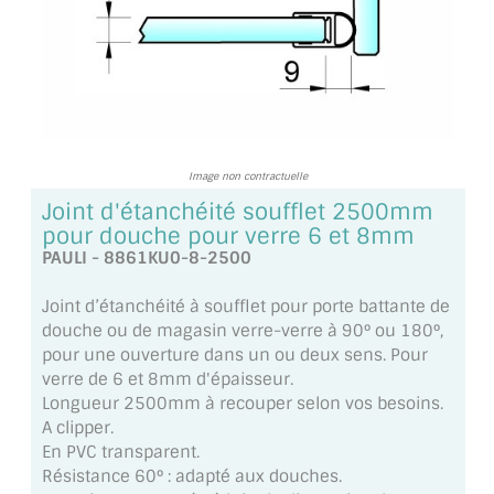
TOUS LES TARIFS AU M2
GUIDE : CHOIX PAR UTILISATION
INSPIRATIONS ET NOUVEAUTÉS
AMBIANCE LAITON BROSSÉ
Image non contractuelle
Joint d'étanchéité soufflet 2500mm
MIROIRS VIEILLIS AMBIANCE BRASSERIE
pour douche pour verre 6 et 8mm
PAULI - 8861KU0-8-2500
MIROIR SUR MESURE
Joint d’étanchéité à soufflet pour porte battante de
MIROIR VIEILLI
douche ou de magasin verre-verre à 90° ou 180°,
pour une ouverture dans un ou deux sens. Pour
MIROIR DÉCORATIF DE COULEUR
verre de 6 et 8mm d'épaisseur.
Longueur 2500mm à recouper selon vos besoins.
LOTS DE MIROIRS EN MOZAÏQUE
A clipper.
En PVC transparent.
MIROIR POUR PORTE
Résistance 60° : adapté aux douches.