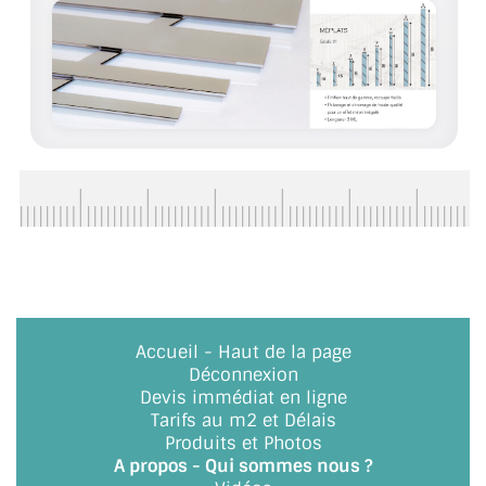
ACCESSOIRES & QUINCAILLERIE
CATALOGUE DE PROFILS ET FIXATION DU
VERRE
LES FIXATIONS POUR MIROIR
LES PROFILS PAROI DE VERRE
VITRINE EN VERRE
CONNECTEURS ET ASSEMBLAGE DE VERRES
Accueil
-
Haut de la page
PLATS ET CORNIÈRES
Déconnexion
Devis immédiat en ligne
LES CHARNIÈRES DE PORTE EN VERRE
Tarifs au m2 et Délais
Produits et Photos
BOUTONS ET POIGNÉES
A propos - Qui sommes nous ?