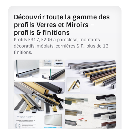
VERRE FEUILLETÉ
VERRE ANTI-REFLET
Découvrir toute la gamme des
profils Verres et Miroirs –
VERRE LAQUÉ/CRÉDENCE
profils & finitions
Profils F317, F209 a pareclose, montants
VERRE FEUILLETÉ/TREMPÉ
décoratifs, méplats, cornières & T… plus de 13
finitions.
DALLE DE SOL EN VERRE
PORTE EN VERRE
GARDE CORPS EN VERRE
VERRIÈRE TYPE ATELIER
VERRES TEXTURÉS
PLEXIGLAS PMMA
DOUBLE VITRAGE