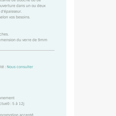
attante de douche ou de
ouverture dans un ou deux
d'épaisseur.
lon vos besoins.
ches.
 dimension du verre de 9mm
té :
Nous consulter
onnement
uel) : 5 à 12j
t promotion accepté