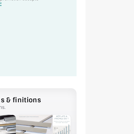
s & finitions
ns.