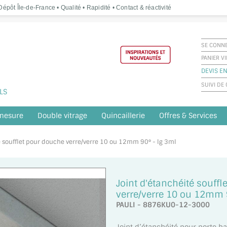
épôt Île-de-France • Qualité • Rapidité • Contact & réactivité
SE CONN
PANIER V
DEVIS EN
SUIVI D
LS
 mesure
Double vitrage
Quincaillerie
Offres & Services
té soufflet pour douche verre/verre 10 ou 12mm 90° - lg 3ml
Joint d'étanchéité souff
verre/verre 10 ou 12mm 
PAULI - 8876KU0-12-3000