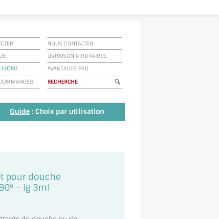
ECTER
NOUS CONTACTER
IDE
LIVRAISON
&
HORAIRES
 LIGNE
AVANTAGES PRO
E COMMANDES
Guide
: Choix par utilisation
let pour douche
90° - lg 3ml