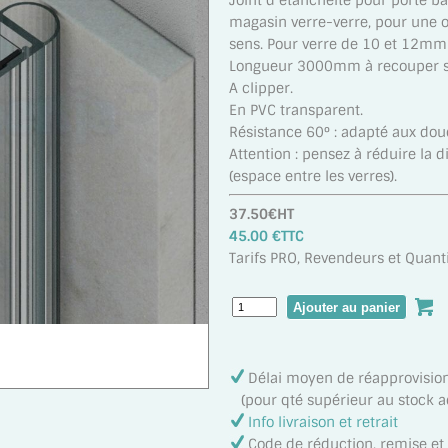
Joint d’étanchéité pour porte b
magasin verre-verre, pour une 
sens. Pour verre de 10 et 12mm 
Longueur 3000mm à recouper se
A clipper.
En PVC transparent.
Résistance 60° : adapté aux dou
Attention : pensez à réduire la
(espace entre les verres).
37.50€HT
45.00 €TTC
Tarifs PRO, Revendeurs et Quanti
Délai moyen de réapprovisi
(pour qté supérieur au stock act
Info livraison et retrait
Code de réduction, remise e