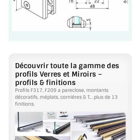
VERRE FEUILLETÉ
VERRE ANTI-REFLET
VERRE LAQUÉ/CRÉDENCE
VERRE FEUILLETÉ/TREMPÉ
DALLE DE SOL EN VERRE
Découvrir toute la gamme des
PORTE EN VERRE
profils Verres et Miroirs –
profils & finitions
GARDE CORPS EN VERRE
Profils F317, F209 a pareclose, montants
décoratifs, méplats, cornières & T… plus de 13
VERRIÈRE TYPE ATELIER
finitions.
VERRES TEXTURÉS
PLEXIGLAS PMMA
DOUBLE VITRAGE