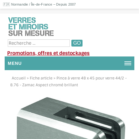
🇫🇷 Normandie / Île-de-France – Depuis 2007
Promotions, offres et destockages
MENU
NOUS CONTACTER
Accueil
> Fiche article > Pince à verre 48 x 45 pour verre 44/2 -
8.76 - Zamac Aspect chromé brillant
MON COMPTE / SE CONNECTER
DEMANDE DE DEVIS
SUIVI DE DEVIS
SUIVI DE COMMANDE