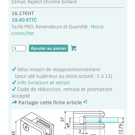
Zamac Aspect chromé brillant
MIROIR DE SALLE DE BAIN
16.17€HT
MIROIR PAROI DE DOUCHE
19.40 €TTC
Nous
Tarifs PRO, Revendeurs et Quantité :
MIROIR POUR SALLE DE SPORT
consulter
MIROIR POUR SALLE DE DANSE
MIROIR ENCADRÉ
Délai moyen de réapprovisionnement
MIROIR TV
(pour qté supérieur au stock actuel) : 5 à 12j
Info livraison et retrait
VERRE SUR MESURE
Code de réduction, remise et promotion
accepté
VERRE EXTRACLAIR
Partager cette fiche article
VERRE TREMPÉ (SÉCURIT)
PAROI DE DOUCHE