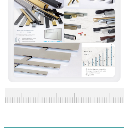
ACCESSOIRES & QUINCAILLERIE
CATALOGUE DE PROFILS ET FIXATION DU
VERRE
LES FIXATIONS POUR MIROIR
LES PROFILS PAROI DE VERRE
VITRINE EN VERRE
CONNECTEURS ET ASSEMBLAGE DE VERRES
PLATS ET CORNIÈRES
LES CHARNIÈRES DE PORTE EN VERRE
BOUTONS ET POIGNÉES