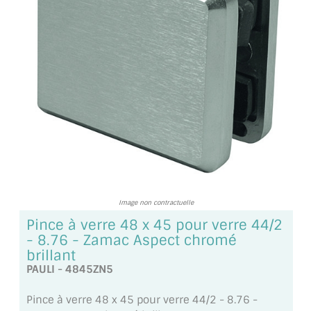
TOUS LES TARIFS AU M2
GUIDE : CHOIX PAR UTILISATION
INSPIRATIONS ET NOUVEAUTÉS
AMBIANCE LAITON BROSSÉ
MIROIRS VIEILLIS AMBIANCE BRASSERIE
MIROIR SUR MESURE
MIROIR VIEILLI
Image non contractuelle
Pince à verre 48 x 45 pour verre 44/2
MIROIR DÉCORATIF DE COULEUR
- 8.76 - Zamac Aspect chromé
brillant
LOTS DE MIROIRS EN MOZAÏQUE
PAULI - 4845ZN5
MIROIR POUR PORTE
Pince à verre 48 x 45 pour verre 44/2 - 8.76 -