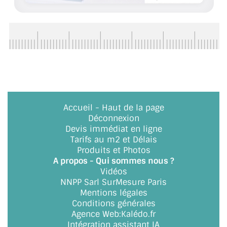
BARRES DE STABILISATION
JOINTS D'ÉTANCHÉITÉS
FIXATION GARDES CORPS
SYSTÈMES PIVOTANTS
SYSTÈMES COULISSANTS
Accueil
-
Haut de la page
Déconnexion
LE CATALOGUE ACCESSOIRES
(STROMBINOSCOPE)
Devis immédiat en ligne
Tarifs au m2 et Délais
Produits et Photos
ACCESSOIRES EN PROMOTIONS
A propos - Qui sommes nous ?
Vidéos
EXEMPLES, RÉALISATIONS, INSPIRATIONS
NNPP Sarl SurMesure Paris
Mentions légales
NUANCIER RAL
Conditions générales
Agence Web
:
Kalédo.fr
COMMENT COUPER DU VERRE ?
Intégration assistant IA