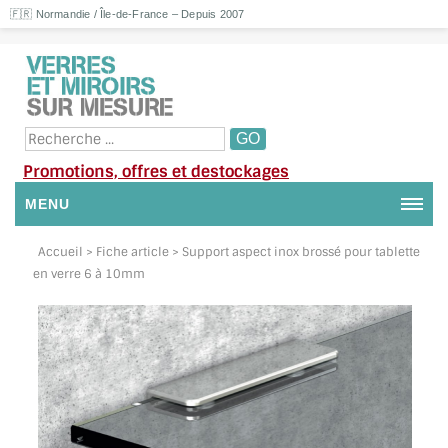
🇫🇷 Normandie / Île-de-France – Depuis 2007
Promotions, offres et destockages
MENU
NOUS CONTACTER
Accueil
> Fiche article > Support aspect inox brossé pour tablette
en verre 6 à 10mm
MON COMPTE / SE CONNECTER
DEMANDE DE DEVIS
SUIVI DE DEVIS
SUIVI DE COMMANDE