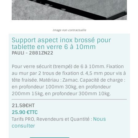
TOUS LES TARIFS AU M2
GUIDE : CHOIX PAR UTILISATION
Image non contractuelle
INSPIRATIONS ET NOUVEAUTÉS
Support aspect inox brossé pour
tablette en verre 6 à 10mm
AMBIANCE LAITON BROSSÉ
PAULI - 2881ZN22
MIROIRS VIEILLIS AMBIANCE BRASSERIE
Pour verre sécurit (trempé) de 6 à 10mm. Fixation
au mur par 2 trous de fixation d. 4,5 mm pour vis à
MIROIR SUR MESURE
tête fraisée. Matériau : Zamac. Capacité de charge :
en profondeur 100mm 30kg, en profondeur
MIROIR VIEILLI
200mm 15kg, en profondeur 300mm 10kg.
MIROIR DÉCORATIF DE COULEUR
21.58€HT
25.90 €TTC
LOTS DE MIROIRS EN MOZAÏQUE
Nous
Tarifs PRO, Revendeurs et Quantité :
consulter
MIROIR POUR PORTE