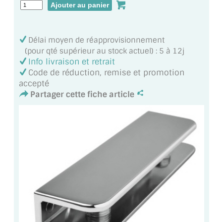
MIROIR DE SALLE DE BAIN
MIROIR PAROI DE DOUCHE
Délai moyen de réapprovisionnement
(pour qté supérieur au stock actuel) : 5 à 12j
MIROIR POUR SALLE DE SPORT
Info livraison et retrait
Code de réduction, remise et promotion
MIROIR POUR SALLE DE DANSE
accepté
Partager cette fiche article
MIROIR ENCADRÉ
MIROIR TV
VERRE SUR MESURE
VERRE EXTRACLAIR
VERRE TREMPÉ (SÉCURIT)
PAROI DE DOUCHE