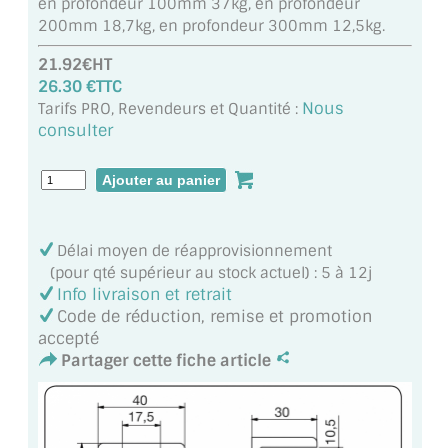
en profondeur 100mm 37kg, en profondeur
MIROIR DE SALLE DE BAIN
200mm 18,7kg, en profondeur 300mm 12,5kg.
MIROIR PAROI DE DOUCHE
21.92€HT
26.30 €TTC
MIROIR POUR SALLE DE SPORT
Nous
Tarifs PRO, Revendeurs et Quantité :
consulter
MIROIR POUR SALLE DE DANSE
MIROIR ENCADRÉ
MIROIR TV
Délai moyen de réapprovisionnement
(pour qté supérieur au stock actuel) : 5 à 12j
VERRE SUR MESURE
Info livraison et retrait
Code de réduction, remise et promotion
VERRE EXTRACLAIR
accepté
Partager cette fiche article
VERRE TREMPÉ (SÉCURIT)
PAROI DE DOUCHE