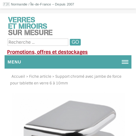
🇫🇷 Normandie / Île-de-France – Depuis 2007
Promotions, offres et destockages
MENU
NOUS CONTACTER
Accueil
> Fiche article > Support chromé avec jambe de force
pour tablette en verre 6 à 10mm
MON COMPTE / SE CONNECTER
DEMANDE DE DEVIS
SUIVI DE DEVIS
SUIVI DE COMMANDE