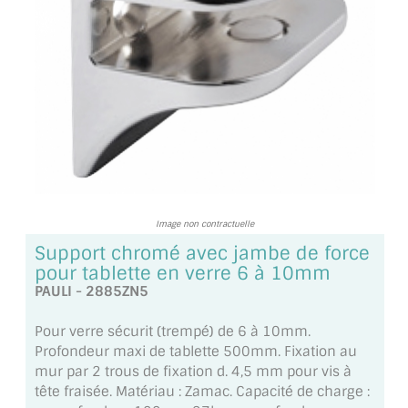
TOUS LES TARIFS AU M2
GUIDE : CHOIX PAR UTILISATION
INSPIRATIONS ET NOUVEAUTÉS
AMBIANCE LAITON BROSSÉ
MIROIRS VIEILLIS AMBIANCE BRASSERIE
MIROIR SUR MESURE
Image non contractuelle
Support chromé avec jambe de force
MIROIR VIEILLI
pour tablette en verre 6 à 10mm
PAULI - 2885ZN5
MIROIR DÉCORATIF DE COULEUR
Pour verre sécurit (trempé) de 6 à 10mm.
LOTS DE MIROIRS EN MOZAÏQUE
Profondeur maxi de tablette 500mm. Fixation au
mur par 2 trous de fixation d. 4,5 mm pour vis à
MIROIR POUR PORTE
tête fraisée. Matériau : Zamac. Capacité de charge :