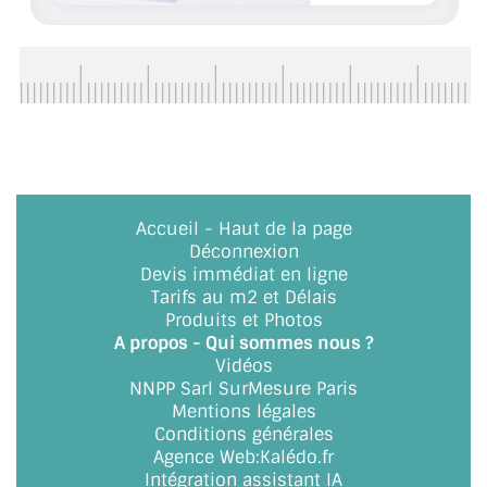
BARRES DE STABILISATION
JOINTS D'ÉTANCHÉITÉS
FIXATION GARDES CORPS
SYSTÈMES PIVOTANTS
SYSTÈMES COULISSANTS
Accueil
-
Haut de la page
Déconnexion
LE CATALOGUE ACCESSOIRES
Devis immédiat en ligne
(STROMBINOSCOPE)
Tarifs au m2 et Délais
Produits et Photos
ACCESSOIRES EN PROMOTIONS
A propos - Qui sommes nous ?
Vidéos
EXEMPLES, RÉALISATIONS, INSPIRATIONS
NNPP Sarl SurMesure Paris
Mentions légales
NUANCIER RAL
Conditions générales
Agence Web
:
Kalédo.fr
COMMENT COUPER DU VERRE ?
Intégration assistant IA