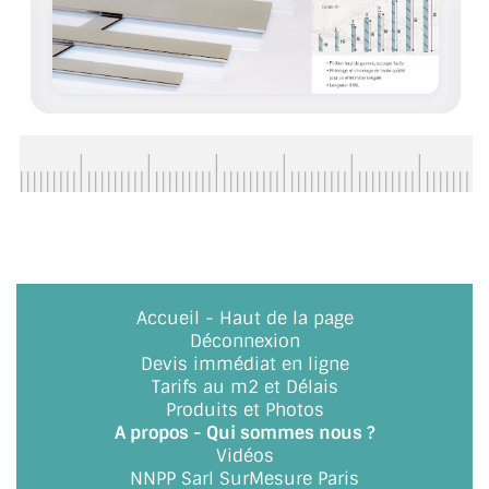
BARRES DE STABILISATION
JOINTS D'ÉTANCHÉITÉS
FIXATION GARDES CORPS
SYSTÈMES PIVOTANTS
SYSTÈMES COULISSANTS
LE CATALOGUE ACCESSOIRES
(STROMBINOSCOPE)
Accueil
-
Haut de la page
ACCESSOIRES EN PROMOTIONS
Déconnexion
Devis immédiat en ligne
EXEMPLES, RÉALISATIONS, INSPIRATIONS
Tarifs au m2 et Délais
Produits et Photos
NUANCIER RAL
A propos - Qui sommes nous ?
Vidéos
COMMENT COUPER DU VERRE ?
NNPP Sarl SurMesure Paris