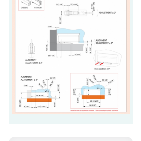
VERRE FEUILLETÉ
VERRE ANTI-REFLET
VERRE LAQUÉ/CRÉDENCE
VERRE FEUILLETÉ/TREMPÉ
DALLE DE SOL EN VERRE
PORTE EN VERRE
GARDE CORPS EN VERRE
VERRIÈRE TYPE ATELIER
VERRES TEXTURÉS
PLEXIGLAS PMMA
DOUBLE VITRAGE