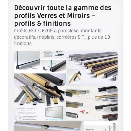
Découvrir toute la gamme des
ACCESSOIRES & QUINCAILLERIE
profils Verres et Miroirs –
profils & finitions
CATALOGUE DE PROFILS ET FIXATION DU
Profils F317, F209 a pareclose, montants
VERRE
décoratifs, méplats, cornières & T… plus de 13
finitions.
LES FIXATIONS POUR MIROIR
LES PROFILS PAROI DE VERRE
VITRINE EN VERRE
CONNECTEURS ET ASSEMBLAGE DE VERRES
PLATS ET CORNIÈRES
LES CHARNIÈRES DE PORTE EN VERRE
BOUTONS ET POIGNÉES