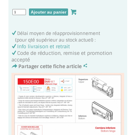
MIROIR DE SALLE DE BAIN
MIROIR PAROI DE DOUCHE
MIROIR POUR SALLE DE SPORT
Délai moyen de réapprovisionnement
(pour qté supérieur au stock actuel) :
MIROIR POUR SALLE DE DANSE
Info livraison et retrait
Code de réduction, remise et promotion
MIROIR ENCADRÉ
accepté
Partager cette fiche article
MIROIR TV
VERRE SUR MESURE
VERRE EXTRACLAIR
VERRE TREMPÉ (SÉCURIT)
PAROI DE DOUCHE