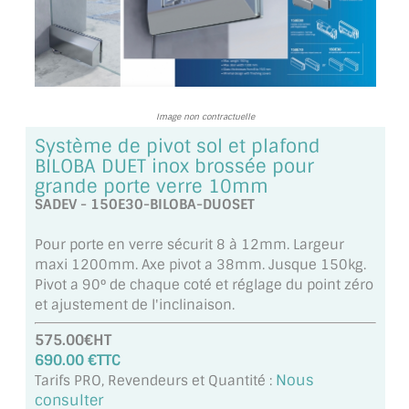
TOUS LES TARIFS AU M2
GUIDE : CHOIX PAR UTILISATION
INSPIRATIONS ET NOUVEAUTÉS
Image non contractuelle
AMBIANCE LAITON BROSSÉ
Système de pivot sol et plafond
BILOBA DUET inox brossée pour
MIROIRS VIEILLIS AMBIANCE BRASSERIE
grande porte verre 10mm
SADEV - 150E30-BILOBA-DUOSET
MIROIR SUR MESURE
Pour porte en verre sécurit 8 à 12mm. Largeur
MIROIR VIEILLI
maxi 1200mm. Axe pivot a 38mm. Jusque 150kg.
Pivot a 90° de chaque coté et réglage du point zéro
MIROIR DÉCORATIF DE COULEUR
et ajustement de l'inclinaison.
575.00€HT
LOTS DE MIROIRS EN MOZAÏQUE
690.00 €TTC
Nous
Tarifs PRO, Revendeurs et Quantité :
MIROIR POUR PORTE
consulter