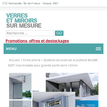
🇫🇷 Normandie / Île-de-France – Depuis 2007
Promotions, offres et destockages
MENU
NOUS CONTACTER
Accueil
> Fiche article > Système de pivot sol et plafond BILOBA
DUET inox brossée pour grande porte verre 10mm
MON COMPTE / SE CONNECTER
DEMANDE DE DEVIS
SUIVI DE DEVIS
SUIVI DE COMMANDE