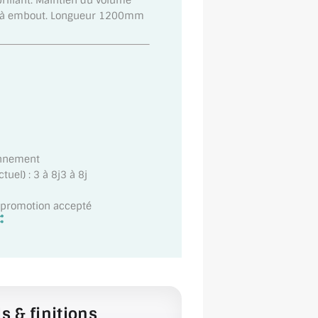
rillant. Maintien du volume
vis à embout. Longueur 1200mm
onnement
uel) : 3 à 8j3 à 8j
t promotion accepté
s & finitions