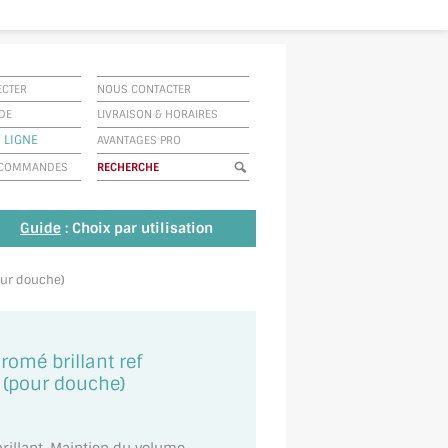
ECTER
NOUS CONTACTER
IDE
LIVRAISON
&
HORAIRES
 LIGNE
AVANTAGES PRO
E COMMANDES
Guide
: Choix par utilisation
our douche)
romé brillant ref
 (pour douche)