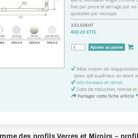
Barre raidisseur Angle Chromé b
fixe par pince et serrage par 
ajustable par recoupe
333.50€HT
400.20 €TTC
Délai moyen de réapprovisi
(pour qté supérieur au stock act
Info livraison et retrait
Code de réduction, remise e
Partager cette fiche article
mme des profils Verres et Miroirs – profil