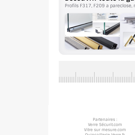
Profils F317, F209 a pareclose, 
Partenaires :
Verre Sécurit
.com
Vitre sur mesure
.com
Quincaillerie Verre
.fr