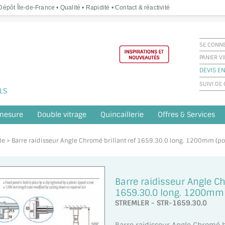
épôt Île-de-France • Qualité • Rapidité • Contact & réactivité
SE CONN
PANIER V
DEVIS EN
SUIVI D
LS
 mesure
Double vitrage
Quincaillerie
Offres & Services
cle > Barre raidisseur Angle Chromé brillant ref 1659.30.0 long. 1200mm (p
Barre raidisseur Angle Ch
1659.30.0 long. 1200mm
STREMLER - STR-1659.30.0