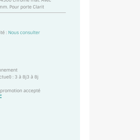
ie 4300 chromé mat. Avec
m. Pour porte Clarit
té :
Nous consulter
onnement
uel) : 3 à 8j3 à 8j
t promotion accepté