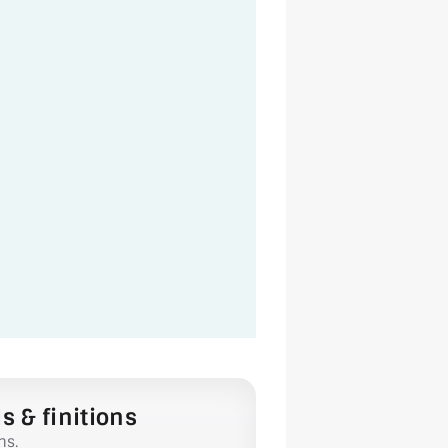
s & finitions
ns.