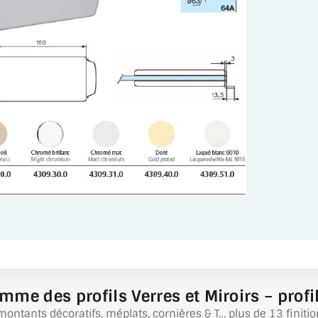
mme des profils Verres et Miroirs – profil
montants décoratifs, méplats, cornières & T… plus de 13 finitio