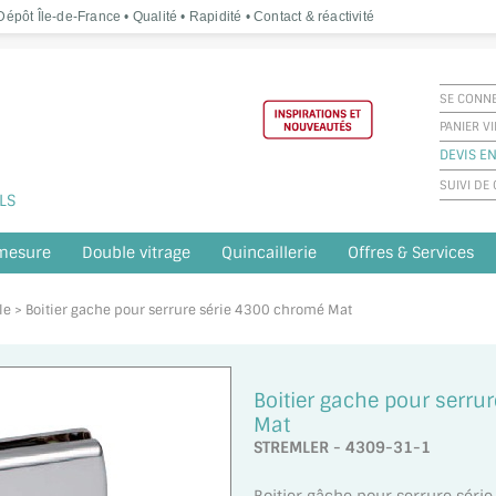
épôt Île-de-France • Qualité • Rapidité • Contact & réactivité
SE CONN
PANIER V
DEVIS EN
SUIVI D
LS
 mesure
Double vitrage
Quincaillerie
Offres & Services
cle > Boitier gache pour serrure série 4300 chromé Mat
Boitier gache pour serru
Mat
STREMLER - 4309-31-1