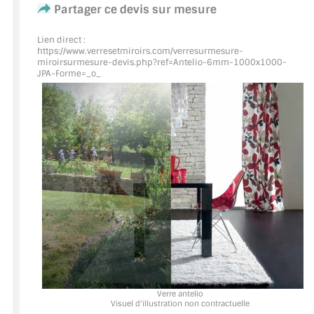
Partager ce devis sur mesure
ACCESSOIRES & QUINCAILLERIE
Lien direct :
https://www.verresetmiroirs.com/verresurmesure-
CATALOGUE DE PROFILS ET FIXATION DU
miroirsurmesure-devis.php?ref=Antelio
-6mm-1000x1000-
JPA-Forme=_o_
VERRE
LES FIXATIONS POUR MIROIR
LES PROFILS PAROI DE VERRE
VITRINE EN VERRE
CONNECTEURS ET ASSEMBLAGE DE VERRES
PLATS ET CORNIÈRES
LES CHARNIÈRES DE PORTE EN VERRE
BOUTONS ET POIGNÉES
Verre antelio
Visuel d'illustration non contractuelle