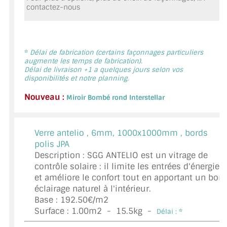
contactez-nous
MIROIR DE SALLE DE BAIN
MIROIR PAROI DE DOUCHE
MIROIR POUR SALLE DE SPORT
*
Délai de fabrication (certains façonnages particuliers
augmente les temps de fabrication).
Délai de livraison +1 a quelques jours selon vos
MIROIR POUR SALLE DE DANSE
disponibilités et notre planning.
Nouveau :
MIROIR ENCADRÉ
Miroir Bombé rond Interstellar
MIROIR TV
Verre antelio ,
6mm, 1000x1000mm , bords
VERRE SUR MESURE
polis JPA
Description : SGG ANTELIO est un vitrage de
VERRE EXTRACLAIR
contrôle solaire : il limite les entrées d'énergie
et améliore le confort tout en apportant un bon
VERRE TREMPÉ (SÉCURIT)
éclairage naturel à l'intérieur.
Base : 192.50€/m2
PAROI DE DOUCHE
Surface :
1.00
m2 -
15.5
kg -
Délai : *