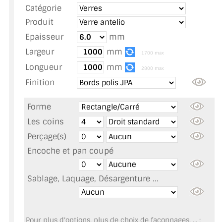
Catégorie
TOUS LES TARIFS AU M2
Produit
GUIDE : CHOIX PAR UTILISATION
Epaisseur
mm
Largeur
mm
INSPIRATIONS ET NOUVEAUTÉS
1700 max
Longueur
mm
2800 max
AMBIANCE LAITON BROSSÉ
Finition
MIROIRS VIEILLIS AMBIANCE BRASSERIE
Forme
MIROIR SUR MESURE
Les coins
Perçage(s)
MIROIR VIEILLI
Encoche et pan coupé
MIROIR DÉCORATIF DE COULEUR
Sablage, Laquage, Désargenture ...
LOTS DE MIROIRS EN MOZAÏQUE
MIROIR POUR PORTE
Pour plus d'options, plus de choix de façonnages, ... :