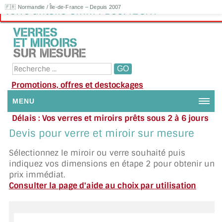
🇫🇷 Normandie / Île-de-France – Depuis 2007
Verre antelio 6mm : 160.42€HT
Promotions, offres et destockages
MENU
Délais : Vos verres et miroirs prêts sous 2 à 6 jours
NOUS CONTACTER
en moyenne
|
Besoin d'aide ?
Devis pour verre et miroir sur mesure
Appelez ou envoyez un SMS au 06 79 92 33 38
MON COMPTE / SE CONNECTER
Sélectionnez le miroir ou verre souhaité puis
indiquez vos dimensions en étape 2 pour obtenir un
DEMANDE DE DEVIS
prix immédiat.
Consulter la page d'aide au choix par utilisation
SUIVI DE DEVIS
SUIVI DE COMMANDE