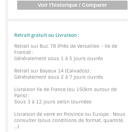
BARRES DE STABILISATION
JOINTS D'ÉTANCHÉITÉS
FIXATION GARDES CORPS
Retrait gratuit ou Livraison :
SYSTÈMES PIVOTANTS
Retrait sur Buc 78 (Près de Versailles - Ile de
France) :
SYSTÈMES COULISSANTS
Généralement sous 1 à 5 jours ouvrés
LE CATALOGUE ACCESSOIRES
Retrait sur Bayeux 14 (Calvados) :
(STROMBINOSCOPE)
Généralement sous 2 à 7 jours ouvrés
ACCESSOIRES EN PROMOTIONS
Livraison Ile de France (ou 150km autour de
Paris) :
EXEMPLES, RÉALISATIONS, INSPIRATIONS
Sous 3 à 12 jours selon tournées
NUANCIER RAL
Livraison de verre en Province ou Europe : Nous
consulter (sous conditions de format, quantité,
...)
COMMENT COUPER DU VERRE ?