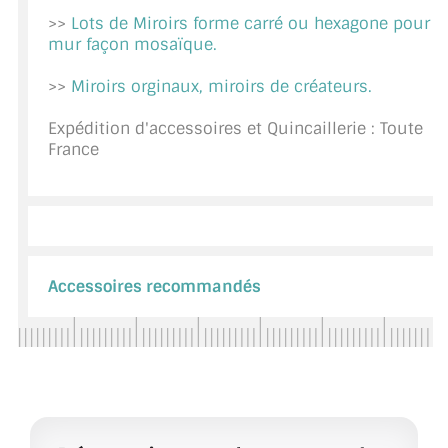
>>
Lots de Miroirs forme carré ou hexagone pour
CONSEILS / AIDE
mur façon mosaïque.
A PROPOS DE LA LIVRAISON
>>
Miroirs orginaux, miroirs de créateurs.
COMPTE PRO
Expédition d'accessoires et Quincaillerie : Toute
France
MON PANIER
PLAN DU SITE
DÉCONNEXION
Accessoires recommandés
NOUS TROUVER - BUC 78
NOUS CONTACTER