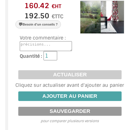
VERRE FEUILLETÉ
€HT
VERRE ANTI-REFLET
€TTC
💬
Besoin d'un conseils ?
VERRE LAQUÉ/CRÉDENCE
Votre commentaire :
VERRE FEUILLETÉ/TREMPÉ
DALLE DE SOL EN VERRE
Quantité :
PORTE EN VERRE
GARDE CORPS EN VERRE
Cliquez sur actualiser avant d'ajouter au panier
VERRIÈRE TYPE ATELIER
VERRES TEXTURÉS
PLEXIGLAS PMMA
pour comparer plusieurs versions
DOUBLE VITRAGE