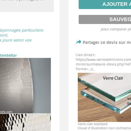
pour comparer pl
 façonnages particuliers
on).
s jours selon vos
Partager ce devis sur 
Lien direct :
erstellar
https://www.verresetmiroirs.co
miroirsurmesure-devis.php?ref
Forme=_o_
Verre clair standard
Visuel d'illustration non contractu