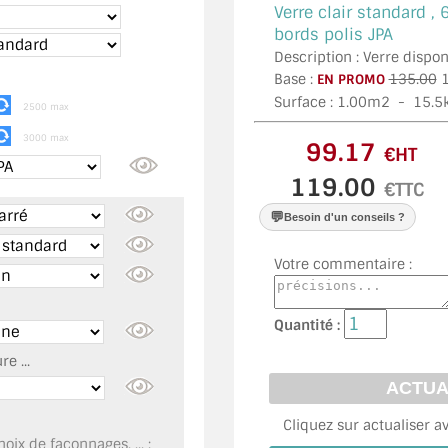
Verre clair standard ,
bords polis JPA
Description : Verre disp
Base :
135.00
1
EN PROMO
Surface :
1.00
m2 -
15.5
2500 max
3000 max
€HT
€TTC
💬
Besoin d'un conseils ?
Votre commentaire :
Quantité :
e ...
Cliquez sur actualiser a
oix de façonnages, ... :