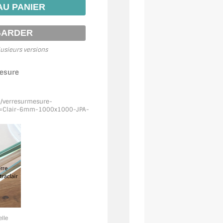
usieurs versions
mesure
m/verresurmesure-
=Clair
-6mm-1000x1000-JPA-
elle