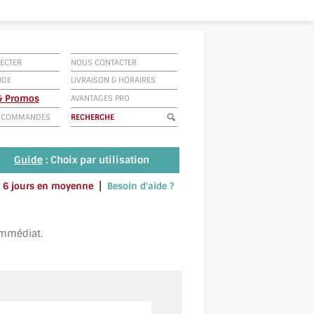
ECTER
NOUS CONTACTER
IDE
LIVRAISON
&
HORAIRES
 & Promos
AVANTAGES PRO
E COMMANDES
Guide
: Choix par utilisation
|
 à 6 jours en moyenne
Besoin d'aide ?
u envoyez un SMS au 06 79 92 33 38
immédiat.