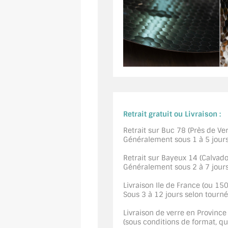
Retrait gratuit ou Livraison :
Retrait sur Buc 78 (Près de Vers
Généralement sous 1 à 5 jour
Retrait sur Bayeux 14 (Calvados
Généralement sous 2 à 7 jour
Livraison Ile de France (ou 15
Sous 3 à 12 jours selon tourn
Livraison de verre en Province
(sous conditions de format, quan