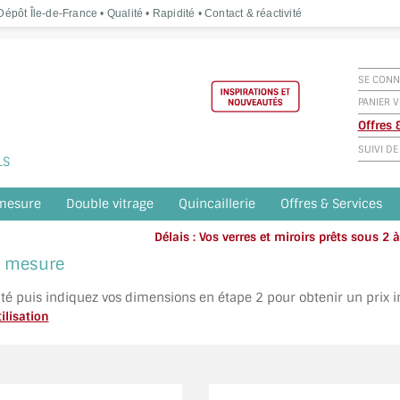
épôt Île-de-France • Qualité • Rapidité • Contact & réactivité
SE CONN
PANIER V
Offres
SUIVI D
LS
 mesure
Double vitrage
Quincaillerie
Offres & Services
Délais : Vos verres et miroirs prêts sous 2
Appelez o
ur mesure
ité puis indiquez vos dimensions en étape 2 pour obtenir un prix 
ilisation