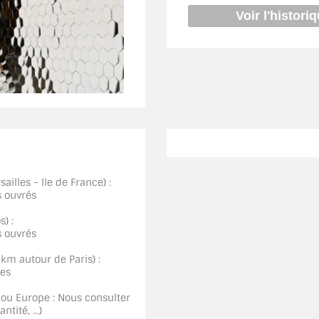
ailles - Ile de France) :
s ouvrés
) :
s ouvrés
0km autour de Paris) :
ées
 ou Europe : Nous consulter
tité, ...)