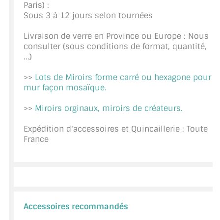
Paris) :
CONSEILS / AIDE
Sous 3 à 12 jours selon tournées
A PROPOS DE LA LIVRAISON
Livraison de verre en Province ou Europe : Nous
consulter (sous conditions de format, quantité,
COMPTE PRO
...)
>>
Lots de Miroirs forme carré ou hexagone pour
MON PANIER
mur façon mosaïque.
PLAN DU SITE
>>
Miroirs orginaux, miroirs de créateurs.
DÉCONNEXION
Expédition d'accessoires et Quincaillerie : Toute
France
NOUS TROUVER - BUC 78
NOUS CONTACTER
Accessoires recommandés