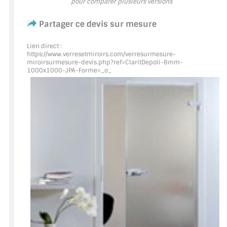
pour comparer plusieurs versions
ACCESSOIRES & QUINCAILLERIE
Partager ce devis sur mesure
CATALOGUE DE PROFILS ET FIXATION DU
Lien direct :
https://www.verresetmiroirs.com/verresurmesure-
VERRE
miroirsurmesure-devis.php?ref=ClaritDepoli
-8mm-
1000x1000-JPA-Forme=_o_
LES FIXATIONS POUR MIROIR
LES PROFILS PAROI DE VERRE
VITRINE EN VERRE
CONNECTEURS ET ASSEMBLAGE DE VERRES
PLATS ET CORNIÈRES
LES CHARNIÈRES DE PORTE EN VERRE
BOUTONS ET POIGNÉES