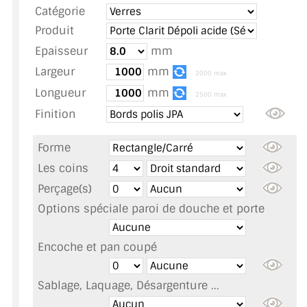
Catégorie
TOUS LES TARIFS AU M2
Produit
GUIDE : CHOIX PAR UTILISATION
Epaisseur
mm
Largeur
mm
INSPIRATIONS ET NOUVEAUTÉS
2000 max
Longueur
mm
2500 max
AMBIANCE LAITON BROSSÉ
Finition
MIROIRS VIEILLIS AMBIANCE BRASSERIE
Forme
MIROIR SUR MESURE
Les coins
Perçage(s)
MIROIR VIEILLI
Options spéciale paroi de douche et porte
MIROIR DÉCORATIF DE COULEUR
Encoche et pan coupé
LOTS DE MIROIRS EN MOZAÏQUE
Sablage, Laquage, Désargenture ...
MIROIR POUR PORTE