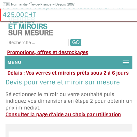
🇫🇷 Normandie / Île-de-France – Depuis 2007
Porte Clarit Dépoli acide (Sécurit) 8mm :
425.00€HT
Promotions, offres et destockages
MENU
Délais : Vos verres et miroirs prêts sous 2 à 6 jours
NOUS CONTACTER
en moyenne
|
Besoin d'aide ?
Devis pour verre et miroir sur mesure
Appelez ou envoyez un SMS au 06 79 92 33 38
MON COMPTE / SE CONNECTER
Sélectionnez le miroir ou verre souhaité puis
indiquez vos dimensions en étape 2 pour obtenir un
DEMANDE DE DEVIS
prix immédiat.
Consulter la page d'aide au choix par utilisation
SUIVI DE DEVIS
SUIVI DE COMMANDE