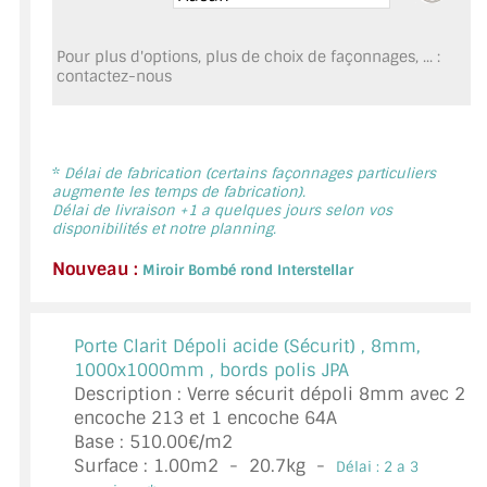
MIROIR DE SALLE DE BAIN
Pour plus d'options, plus de choix de façonnages, ... :
MIROIR PAROI DE DOUCHE
contactez-nous
MIROIR POUR SALLE DE SPORT
MIROIR POUR SALLE DE DANSE
*
Délai de fabrication (certains façonnages particuliers
augmente les temps de fabrication).
MIROIR ENCADRÉ
Délai de livraison +1 a quelques jours selon vos
disponibilités et notre planning.
MIROIR TV
Nouveau :
Miroir Bombé rond Interstellar
VERRE SUR MESURE
Porte Clarit Dépoli acide (Sécurit) ,
8mm,
VERRE EXTRACLAIR
1000x1000mm , bords polis JPA
Description : Verre sécurit dépoli 8mm avec 2
VERRE TREMPÉ (SÉCURIT)
encoche 213 et 1 encoche 64A
Base : 510.00€/m2
PAROI DE DOUCHE
Surface :
1.00
m2 -
20.7
kg -
Délai : 2 a 3