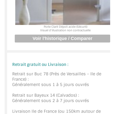
BARRES DE STABILISATION
JOINTS D'ÉTANCHÉITÉS
FIXATION GARDES CORPS
Porte Clarit Dépoli acide (Sécurit)
Visuel d'illustration non contractuelle
SYSTÈMES PIVOTANTS
SYSTÈMES COULISSANTS
LE CATALOGUE ACCESSOIRES
Retrait gratuit ou Livraison :
(STROMBINOSCOPE)
Retrait sur Buc 78 (Près de Versailles - Ile de
ACCESSOIRES EN PROMOTIONS
France) :
Généralement sous 1 à 5 jours ouvrés
EXEMPLES, RÉALISATIONS, INSPIRATIONS
Retrait sur Bayeux 14 (Calvados) :
NUANCIER RAL
Généralement sous 2 à 7 jours ouvrés
COMMENT COUPER DU VERRE ?
Livraison Ile de France (ou 150km autour de