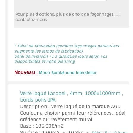
MIROIR DE SALLE DE BAIN
Pour plus d'options, plus de choix de façonnages, ... :
MIROIR PAROI DE DOUCHE
contactez-nous
MIROIR POUR SALLE DE SPORT
MIROIR POUR SALLE DE DANSE
*
Délai de fabrication (certains façonnages particuliers
augmente les temps de fabrication).
Délai de livraison +1 a quelques jours selon vos
MIROIR ENCADRÉ
disponibilités et notre planning.
MIROIR TV
Nouveau :
Miroir Bombé rond Interstellar
VERRE SUR MESURE
Verre laqué Lacobel ,
4mm, 1000x1000mm ,
VERRE EXTRACLAIR
bords polis JPA
Description : Verre laqué de la marque AGC.
VERRE TREMPÉ (SÉCURIT)
Couleur a choisir parmi leur références. Idéal
crédence ou revêtement mural.
PAROI DE DOUCHE
Base : 185.90€/m2
Surface :
1.00
m2 -
10.3
kg -
Délai : 5 a 10 jours *