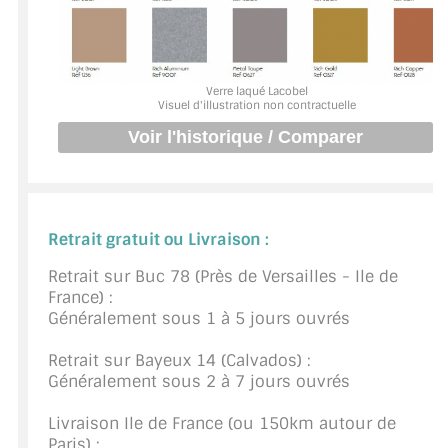
BARRES DE STABILISATION
JOINTS D'ÉTANCHÉITÉS
Verre laqué Lacobel
FIXATION GARDES CORPS
Visuel d'illustration non contractuelle
SYSTÈMES PIVOTANTS
SYSTÈMES COULISSANTS
LE CATALOGUE ACCESSOIRES
Retrait gratuit ou Livraison :
(STROMBINOSCOPE)
Retrait sur Buc 78 (Près de Versailles - Ile de
France) :
ACCESSOIRES EN PROMOTIONS
Généralement sous 1 à 5 jours ouvrés
EXEMPLES, RÉALISATIONS, INSPIRATIONS
Retrait sur Bayeux 14 (Calvados) :
Généralement sous 2 à 7 jours ouvrés
NUANCIER RAL
Livraison Ile de France (ou 150km autour de
COMMENT COUPER DU VERRE ?
Paris) :