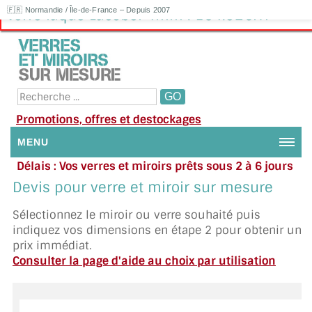
🇫🇷 Normandie / Île-de-France – Depuis 2007
Verre laqué Lacobel 4mm : 154.92€HT
Promotions, offres et destockages
MENU
Délais : Vos verres et miroirs prêts sous 2 à 6 jours
NOUS CONTACTER
en moyenne
|
Besoin d'aide ?
Devis pour verre et miroir sur mesure
Appelez ou envoyez un SMS au 06 79 92 33 38
MON COMPTE / SE CONNECTER
Sélectionnez le miroir ou verre souhaité puis
indiquez vos dimensions en étape 2 pour obtenir un
DEMANDE DE DEVIS
prix immédiat.
Consulter la page d'aide au choix par utilisation
SUIVI DE DEVIS
SUIVI DE COMMANDE