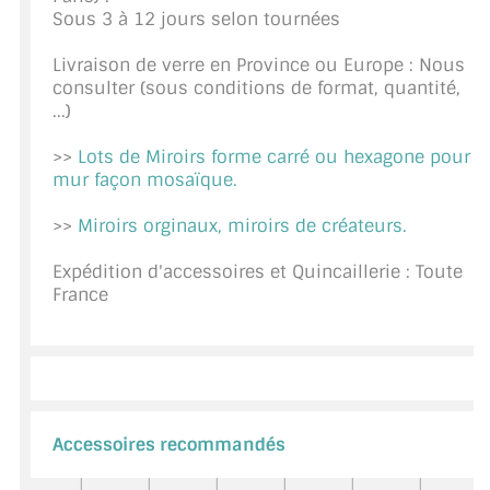
Sous 3 à 12 jours selon tournées
CONSEILS / AIDE
Livraison de verre en Province ou Europe : Nous
A PROPOS DE LA LIVRAISON
consulter (sous conditions de format, quantité,
...)
COMPTE PRO
>>
Lots de Miroirs forme carré ou hexagone pour
MON PANIER
mur façon mosaïque.
PLAN DU SITE
>>
Miroirs orginaux, miroirs de créateurs.
DÉCONNEXION
Expédition d'accessoires et Quincaillerie : Toute
France
NOUS TROUVER - BUC 78
NOUS CONTACTER
Accessoires recommandés