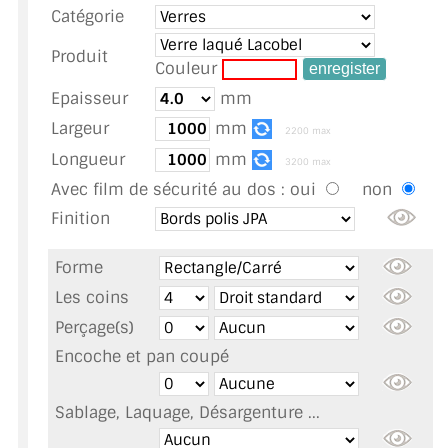
Catégorie
TOUS LES TARIFS AU M2
Produit
GUIDE : CHOIX PAR UTILISATION
Couleur
Epaisseur
mm
INSPIRATIONS ET NOUVEAUTÉS
Largeur
mm
2200 max
AMBIANCE LAITON BROSSÉ
Longueur
mm
3200 max
Avec film de sécurité au dos :
oui
non
MIROIRS VIEILLIS AMBIANCE BRASSERIE
Finition
MIROIR SUR MESURE
Forme
MIROIR VIEILLI
Les coins
Perçage(s)
MIROIR DÉCORATIF DE COULEUR
Encoche et pan coupé
LOTS DE MIROIRS EN MOZAÏQUE
Sablage, Laquage, Désargenture ...
MIROIR POUR PORTE