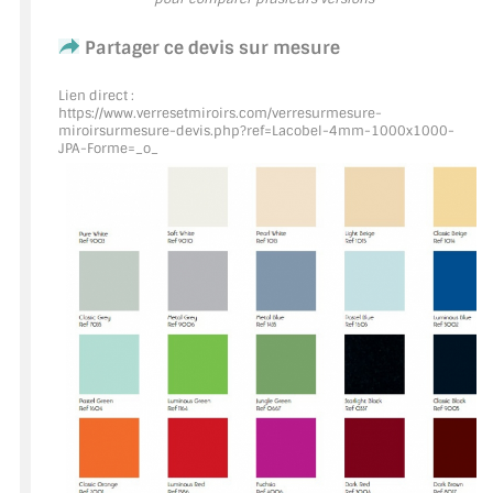
Partager ce devis sur mesure
ACCESSOIRES & QUINCAILLERIE
Lien direct :
CATALOGUE DE PROFILS ET FIXATION DU
https://www.verresetmiroirs.com/verresurmesure-
VERRE
miroirsurmesure-devis.php?ref=Lacobel
-4mm-1000x1000-
JPA-Forme=_o_
LES FIXATIONS POUR MIROIR
LES PROFILS PAROI DE VERRE
VITRINE EN VERRE
CONNECTEURS ET ASSEMBLAGE DE VERRES
PLATS ET CORNIÈRES
LES CHARNIÈRES DE PORTE EN VERRE
BOUTONS ET POIGNÉES