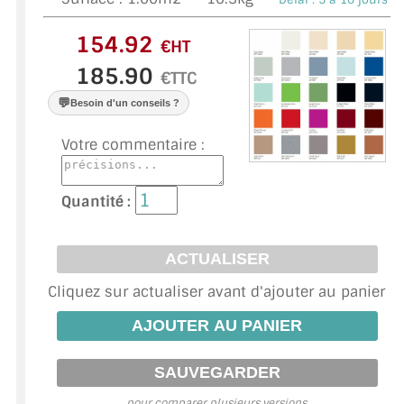
VERRE FEUILLETÉ
€HT
VERRE ANTI-REFLET
€TTC
VERRE LAQUÉ/CRÉDENCE
💬
Besoin d'un conseils ?
VERRE FEUILLETÉ/TREMPÉ
Votre commentaire :
DALLE DE SOL EN VERRE
Quantité :
PORTE EN VERRE
GARDE CORPS EN VERRE
VERRIÈRE TYPE ATELIER
Cliquez sur actualiser avant d'ajouter au panier
VERRES TEXTURÉS
PLEXIGLAS PMMA
DOUBLE VITRAGE
pour comparer plusieurs versions