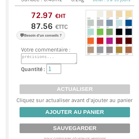
VERRE FEUILLETÉ
€HT
VERRE ANTI-REFLET
€TTC
VERRE LAQUÉ/CRÉDENCE
💬
Besoin d'un conseils ?
VERRE FEUILLETÉ/TREMPÉ
Votre commentaire :
DALLE DE SOL EN VERRE
Quantité :
PORTE EN VERRE
GARDE CORPS EN VERRE
VERRIÈRE TYPE ATELIER
Cliquez sur actualiser avant d'ajouter au panier
VERRES TEXTURÉS
PLEXIGLAS PMMA
DOUBLE VITRAGE
pour comparer plusieurs versions