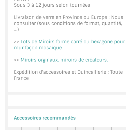
Sous 3 à 12 jours selon tournées
CONSEILS / AIDE
Livraison de verre en Province ou Europe : Nous
A PROPOS DE LA LIVRAISON
consulter (sous conditions de format, quantité,
...)
COMPTE PRO
>>
Lots de Miroirs forme carré ou hexagone pour
MON PANIER
mur façon mosaïque.
PLAN DU SITE
>>
Miroirs orginaux, miroirs de créateurs.
DÉCONNEXION
Expédition d'accessoires et Quincaillerie : Toute
France
NOUS TROUVER - BUC 78
NOUS CONTACTER
Accessoires recommandés