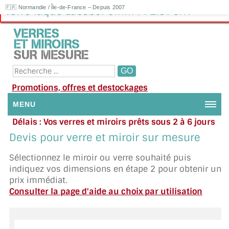
🇫🇷 Normandie / Île-de-France – Depuis 2007
Verre laqué Lacobel 6mm : 72.97€HT
Promotions, offres et destockages
MENU
Délais : Vos verres et miroirs prêts sous 2 à 6 jours
NOUS CONTACTER
en moyenne
|
Besoin d'aide ?
Devis pour verre et miroir sur mesure
Appelez ou envoyez un SMS au 06 79 92 33 38
MON COMPTE / SE CONNECTER
Sélectionnez le miroir ou verre souhaité puis
indiquez vos dimensions en étape 2 pour obtenir un
DEMANDE DE DEVIS
prix immédiat.
Consulter la page d'aide au choix par utilisation
SUIVI DE DEVIS
SUIVI DE COMMANDE