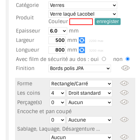
Catégorie
TOUS LES TARIFS AU M2
Produit
GUIDE : CHOIX PAR UTILISATION
Couleur
Epaisseur
mm
INSPIRATIONS ET NOUVEAUTÉS
Largeur
mm
2200 max
AMBIANCE LAITON BROSSÉ
Longueur
mm
3200 max
Avec film de sécurité au dos :
oui
non
MIROIRS VIEILLIS AMBIANCE BRASSERIE
Finition
MIROIR SUR MESURE
Forme
MIROIR VIEILLI
Les coins
Perçage(s)
MIROIR DÉCORATIF DE COULEUR
Encoche et pan coupé
LOTS DE MIROIRS EN MOZAÏQUE
Sablage, Laquage, Désargenture ...
MIROIR POUR PORTE