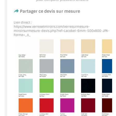
Partager ce devis sur mesure
ACCESSOIRES & QUINCAILLERIE
Lien direct :
CATALOGUE DE PROFILS ET FIXATION DU
https://www.verresetmiroirs.com/verresurmesure-
VERRE
miroirsurmesure-devis.php?ref=Lacobel
-6mm-500x800-JPA-
Forme=_o_
LES FIXATIONS POUR MIROIR
LES PROFILS PAROI DE VERRE
VITRINE EN VERRE
CONNECTEURS ET ASSEMBLAGE DE VERRES
PLATS ET CORNIÈRES
LES CHARNIÈRES DE PORTE EN VERRE
BOUTONS ET POIGNÉES