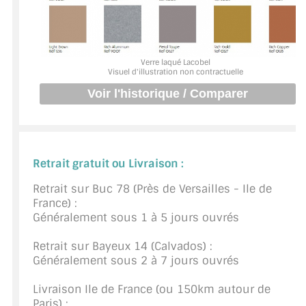
BARRES DE STABILISATION
JOINTS D'ÉTANCHÉITÉS
Verre laqué Lacobel
FIXATION GARDES CORPS
Visuel d'illustration non contractuelle
SYSTÈMES PIVOTANTS
SYSTÈMES COULISSANTS
LE CATALOGUE ACCESSOIRES
Retrait gratuit ou Livraison :
(STROMBINOSCOPE)
Retrait sur Buc 78 (Près de Versailles - Ile de
France) :
ACCESSOIRES EN PROMOTIONS
Généralement sous 1 à 5 jours ouvrés
EXEMPLES, RÉALISATIONS, INSPIRATIONS
Retrait sur Bayeux 14 (Calvados) :
Généralement sous 2 à 7 jours ouvrés
NUANCIER RAL
Livraison Ile de France (ou 150km autour de
COMMENT COUPER DU VERRE ?
Paris) :