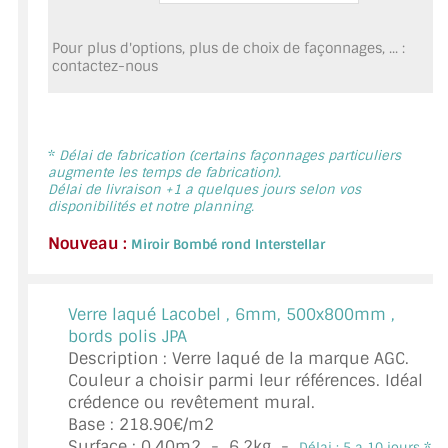
MIROIR DE SALLE DE BAIN
Pour plus d'options, plus de choix de façonnages, ... :
MIROIR PAROI DE DOUCHE
contactez-nous
MIROIR POUR SALLE DE SPORT
MIROIR POUR SALLE DE DANSE
*
Délai de fabrication (certains façonnages particuliers
augmente les temps de fabrication).
Délai de livraison +1 a quelques jours selon vos
MIROIR ENCADRÉ
disponibilités et notre planning.
MIROIR TV
Nouveau :
Miroir Bombé rond Interstellar
VERRE SUR MESURE
Verre laqué Lacobel ,
6mm, 500x800mm ,
VERRE EXTRACLAIR
bords polis JPA
Description : Verre laqué de la marque AGC.
VERRE TREMPÉ (SÉCURIT)
Couleur a choisir parmi leur références. Idéal
crédence ou revêtement mural.
PAROI DE DOUCHE
Base : 218.90€/m2
Surface :
0.40
m2 -
6.2
kg -
Délai : 5 a 10 jours *