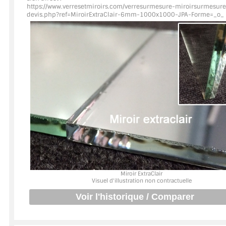
https://www.verresetmiroirs.com/verresurmesure-miroirsurmesure
devis.php?ref=MiroirExtraClair
-6mm-1000x1000-JPA-Forme=_o_
ACCESSOIRES & QUINCAILLERIE
CATALOGUE DE PROFILS ET FIXATION DU VERRE
LES FIXATIONS POUR MIROIR
LES PROFILS PAROI DE VERRE
VITRINE EN VERRE
CONNECTEURS ET ASSEMBLAGE DE VERRES
PLATS ET CORNIÈRES
Miroir ExtraClair
LES CHARNIÈRES DE PORTE EN VERRE
Visuel d'illustration non contractuelle
BOUTONS ET POIGNÉES
BARRES DE STABILISATION