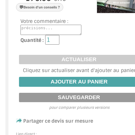
VERRE FEUILLETÉ
💬
Besoin d'un conseils ?
VERRE ANTI-REFLET
Votre commentaire :
VERRE LAQUÉ/CRÉDENCE
Quantité :
VERRE FEUILLETÉ/TREMPÉ
DALLE DE SOL EN VERRE
PORTE EN VERRE
Cliquez sur actualiser avant d'ajouter au panie
GARDE CORPS EN VERRE
VERRIÈRE TYPE ATELIER
pour comparer plusieurs versions
VERRES TEXTURÉS
Partager ce devis sur mesure
PLEXIGLAS PMMA
Lien direct :
DOUBLE VITRAGE