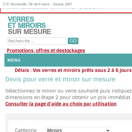
🇫🇷 Normandie / Île-de-France – Depuis 2007
Miroir ExtraClair 6mm : 145.83€HT
Promotions, offres et destockages
MENU
Délais : Vos verres et miroirs prêts sous 2 à 6 jour
NOUS CONTACTER
moyenne
|
Besoin d'ai
Devis pour verre et miroir sur mesure
Appelez ou envoyez un SMS au 06 79 92 33
MON COMPTE / SE CONNECTER
Sélectionnez le miroir ou verre souhaité puis indique
dimensions en étape 2 pour obtenir un prix immédiat.
DEMANDE DE DEVIS
Consulter la page d'aide au choix par utilisation
SUIVI DE DEVIS
SUIVI DE COMMANDE
Catégorie