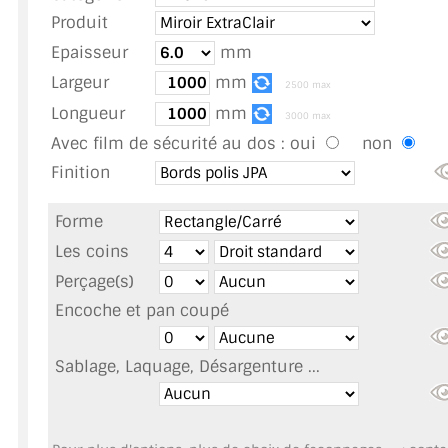
TOUS LES TARIFS AU M2
Produit
Epaisseur
mm
GUIDE : CHOIX PAR UTILISATION
Largeur
mm
2500 max
INSPIRATIONS ET NOUVEAUTÉS
Longueur
mm
3000 max
Avec film de sécurité au dos :
oui
non
AMBIANCE LAITON BROSSÉ
Finition
MIROIRS VIEILLIS AMBIANCE BRASSERIE
Forme
MIROIR SUR MESURE
Les coins
Perçage(s)
MIROIR VIEILLI
Encoche et pan coupé
MIROIR DÉCORATIF DE COULEUR
Sablage, Laquage, Désargenture ...
LOTS DE MIROIRS EN MOZAÏQUE
MIROIR POUR PORTE