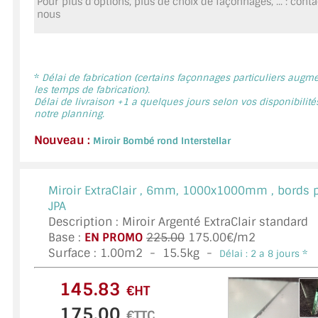
Pour plus d'options, plus de choix de façonnages, ... : cont
MIROIR DE SALLE DE BAIN
nous
MIROIR PAROI DE DOUCHE
MIROIR POUR SALLE DE SPORT
*
Délai de fabrication (certains façonnages particuliers augm
les temps de fabrication).
Délai de livraison +1 a quelques jours selon vos disponibilité
MIROIR POUR SALLE DE DANSE
notre planning.
MIROIR ENCADRÉ
Nouveau :
Miroir Bombé rond Interstellar
MIROIR TV
Miroir ExtraClair ,
6mm, 1000x1000mm , bords p
VERRE SUR MESURE
JPA
Description : Miroir Argenté ExtraClair standard
VERRE EXTRACLAIR
Base :
EN PROMO
225.00
175.00€/m2
Surface :
1.00
m2 -
15.5
kg -
Délai : 2 a 8 jours *
VERRE TREMPÉ (SÉCURIT)
€HT
PAROI DE DOUCHE
€TTC