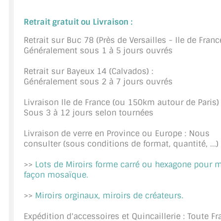
JOINTS D'ÉTANCHÉITÉS
Retrait gratuit ou Livraison :
Retrait sur Buc 78 (Près de Versailles - Ile de France
FIXATION GARDES CORPS
Généralement sous 1 à 5 jours ouvrés
SYSTÈMES PIVOTANTS
Retrait sur Bayeux 14 (Calvados) :
Généralement sous 2 à 7 jours ouvrés
SYSTÈMES COULISSANTS
Livraison Ile de France (ou 150km autour de Paris) 
LE CATALOGUE ACCESSOIRES (STROMBINOSCOPE)
Sous 3 à 12 jours selon tournées
ACCESSOIRES EN PROMOTIONS
Livraison de verre en Province ou Europe : Nous
consulter (sous conditions de format, quantité, ...)
EXEMPLES, RÉALISATIONS, INSPIRATIONS
>>
Lots de Miroirs forme carré ou hexagone pour 
NUANCIER RAL
façon mosaïque.
COMMENT COUPER DU VERRE ?
>>
Miroirs orginaux, miroirs de créateurs.
CONSEILS / AIDE
Expédition d'accessoires et Quincaillerie : Toute F