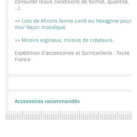
consulter (sous conditions de format, quantité,
...)
CONSEILS / AIDE
>>
Lots de Miroirs forme carré ou hexagone pour
A PROPOS DE LA LIVRAISON
mur façon mosaïque.
COMPTE PRO
>>
Miroirs orginaux, miroirs de créateurs.
MON PANIER
Expédition d'accessoires et Quincaillerie : Toute
France
PLAN DU SITE
DÉCONNEXION
NOUS TROUVER - BUC 78
Accessoires recommandés
NOUS CONTACTER