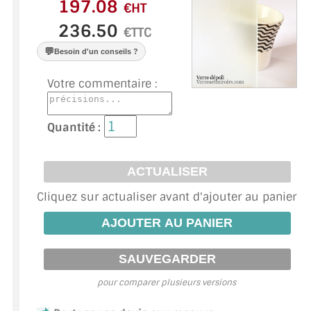
VERRE FEUILLETÉ
€HT
€TTC
VERRE ANTI-REFLET
💬
Besoin d'un conseils ?
VERRE LAQUÉ/CRÉDENCE
Votre commentaire :
VERRE FEUILLETÉ/TREMPÉ
Quantité :
DALLE DE SOL EN VERRE
PORTE EN VERRE
GARDE CORPS EN VERRE
Cliquez sur actualiser avant d'ajouter au panier
VERRIÈRE TYPE ATELIER
VERRES TEXTURÉS
PLEXIGLAS PMMA
pour comparer plusieurs versions
DOUBLE VITRAGE