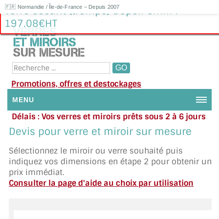
🇫🇷 Normandie / Île-de-France – Depuis 2007
Verre Sécurit (trempé) Dépoli 6mm :
197.08€HT
Promotions, offres et destockages
MENU
Délais : Vos verres et miroirs prêts sous 2 à 6 jours
NOUS CONTACTER
en moyenne
|
Besoin d'aide ?
Devis pour verre et miroir sur mesure
Appelez ou envoyez un SMS au 06 79 92 33 38
MON COMPTE / SE CONNECTER
Sélectionnez le miroir ou verre souhaité puis
indiquez vos dimensions en étape 2 pour obtenir un
DEMANDE DE DEVIS
prix immédiat.
Consulter la page d'aide au choix par utilisation
SUIVI DE DEVIS
SUIVI DE COMMANDE