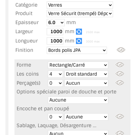
Catégorie
TOUS LES TARIFS AU M2
Produit
GUIDE : CHOIX PAR UTILISATION
Epaisseur
mm
Largeur
mm
INSPIRATIONS ET NOUVEAUTÉS
2500 max
Longueur
mm
3000 max
AMBIANCE LAITON BROSSÉ
Finition
MIROIRS VIEILLIS AMBIANCE BRASSERIE
Forme
MIROIR SUR MESURE
Les coins
Perçage(s)
MIROIR VIEILLI
Options spéciale paroi de douche et porte
MIROIR DÉCORATIF DE COULEUR
Encoche et pan coupé
LOTS DE MIROIRS EN MOZAÏQUE
Sablage, Laquage, Désargenture ...
MIROIR POUR PORTE