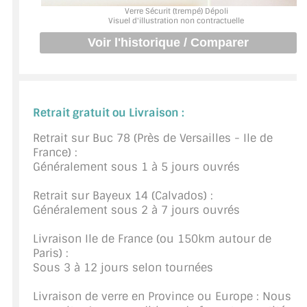
BARRES DE STABILISATION
Verre Sécurit (trempé) Dépoli
Visuel d'illustration non contractuelle
JOINTS D'ÉTANCHÉITÉS
FIXATION GARDES CORPS
SYSTÈMES PIVOTANTS
Retrait gratuit ou Livraison :
SYSTÈMES COULISSANTS
Retrait sur Buc 78 (Près de Versailles - Ile de
France) :
LE CATALOGUE ACCESSOIRES
Généralement sous 1 à 5 jours ouvrés
(STROMBINOSCOPE)
Retrait sur Bayeux 14 (Calvados) :
ACCESSOIRES EN PROMOTIONS
Généralement sous 2 à 7 jours ouvrés
EXEMPLES, RÉALISATIONS, INSPIRATIONS
Livraison Ile de France (ou 150km autour de
Paris) :
NUANCIER RAL
Sous 3 à 12 jours selon tournées
COMMENT COUPER DU VERRE ?
Livraison de verre en Province ou Europe : Nous