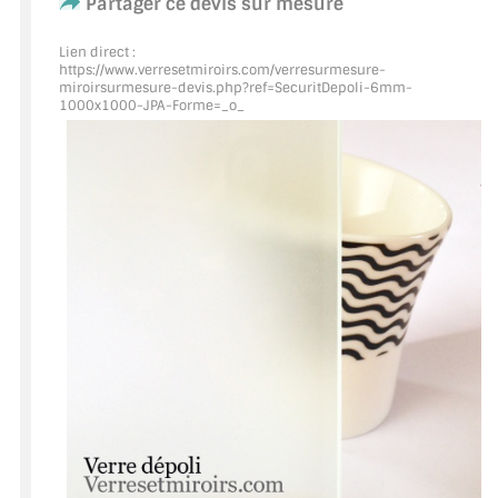
Partager ce devis sur mesure
ACCESSOIRES & QUINCAILLERIE
Lien direct :
https://www.verresetmiroirs.com/verresurmesure-
miroirsurmesure-devis.php?ref=SecuritDepoli
-6mm-
CATALOGUE DE PROFILS ET FIXATION DU
1000x1000-JPA-Forme=_o_
VERRE
LES FIXATIONS POUR MIROIR
LES PROFILS PAROI DE VERRE
VITRINE EN VERRE
CONNECTEURS ET ASSEMBLAGE DE VERRES
PLATS ET CORNIÈRES
LES CHARNIÈRES DE PORTE EN VERRE
BOUTONS ET POIGNÉES