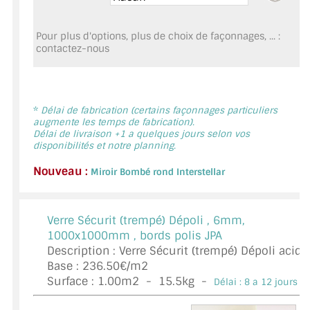
MIROIR DE SALLE DE BAIN
Pour plus d'options, plus de choix de façonnages, ... :
MIROIR PAROI DE DOUCHE
contactez-nous
MIROIR POUR SALLE DE SPORT
MIROIR POUR SALLE DE DANSE
*
Délai de fabrication (certains façonnages particuliers
augmente les temps de fabrication).
MIROIR ENCADRÉ
Délai de livraison +1 a quelques jours selon vos
disponibilités et notre planning.
MIROIR TV
Nouveau :
Miroir Bombé rond Interstellar
VERRE SUR MESURE
Verre Sécurit (trempé) Dépoli ,
6mm,
VERRE EXTRACLAIR
1000x1000mm , bords polis JPA
Description : Verre Sécurit (trempé) Dépoli acid
VERRE TREMPÉ (SÉCURIT)
Base : 236.50€/m2
Surface :
1.00
m2 -
15.5
kg -
Délai : 8 a 12 jours *
PAROI DE DOUCHE