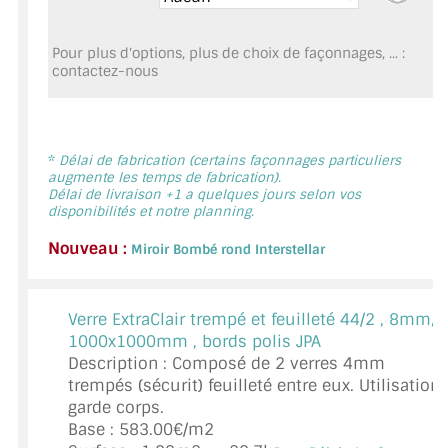
MIROIR DE SALLE DE BAIN
Pour plus d'options, plus de choix de façonnages, ... :
MIROIR PAROI DE DOUCHE
contactez-nous
MIROIR POUR SALLE DE SPORT
MIROIR POUR SALLE DE DANSE
*
Délai de fabrication (certains façonnages particuliers
augmente les temps de fabrication).
MIROIR ENCADRÉ
Délai de livraison +1 a quelques jours selon vos
disponibilités et notre planning.
MIROIR TV
Nouveau :
Miroir Bombé rond Interstellar
VERRE SUR MESURE
Verre ExtraClair trempé et feuilleté 44/2 ,
8mm,
VERRE EXTRACLAIR
1000x1000mm , bords polis JPA
Description : Composé de 2 verres 4mm
VERRE TREMPÉ (SÉCURIT)
trempés (sécurit) feuilleté entre eux. Utilisation
garde corps.
PAROI DE DOUCHE
Base : 583.00€/m2