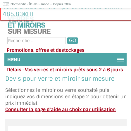
🇫🇷 Normandie / Île-de-France – Depuis 2007
Verre ExtraClair trempé et feuilleté 8mm :
485.83€HT
Promotions, offres et destockages
MENU
Délais : Vos verres et miroirs prêts sous 2 à 6 jours
NOUS CONTACTER
en moyenne
|
Besoin d'aide ?
Devis pour verre et miroir sur mesure
Appelez ou envoyez un SMS au 06 79 92 33 38
MON COMPTE / SE CONNECTER
Sélectionnez le miroir ou verre souhaité puis
indiquez vos dimensions en étape 2 pour obtenir un
DEMANDE DE DEVIS
prix immédiat.
Consulter la page d'aide au choix par utilisation
SUIVI DE DEVIS
SUIVI DE COMMANDE