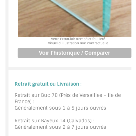
BARRES DE STABILISATION
JOINTS D'ÉTANCHÉITÉS
FIXATION GARDES CORPS
Verre ExtraClair trempé et feuilleté
Visuel d'illustration non contractuelle
SYSTÈMES PIVOTANTS
SYSTÈMES COULISSANTS
LE CATALOGUE ACCESSOIRES
(STROMBINOSCOPE)
Retrait gratuit ou Livraison :
ACCESSOIRES EN PROMOTIONS
Retrait sur Buc 78 (Près de Versailles - Ile de
France) :
EXEMPLES, RÉALISATIONS, INSPIRATIONS
Généralement sous 1 à 5 jours ouvrés
NUANCIER RAL
Retrait sur Bayeux 14 (Calvados) :
Généralement sous 2 à 7 jours ouvrés
COMMENT COUPER DU VERRE ?