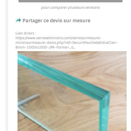
pour comparer plusieurs versions
ACCESSOIRES & QUINCAILLERIE
Partager ce devis sur mesure
CATALOGUE DE PROFILS ET FIXATION DU
VERRE
Lien direct :
https://www.verresetmiroirs.com/verresurmesure-
miroirsurmesure-devis.php?ref=SecuritFeuilleteExtraClair
-
LES FIXATIONS POUR MIROIR
8mm-1000x1000-JPA-Forme=_o_
LES PROFILS PAROI DE VERRE
VITRINE EN VERRE
CONNECTEURS ET ASSEMBLAGE DE VERRES
PLATS ET CORNIÈRES
LES CHARNIÈRES DE PORTE EN VERRE
BOUTONS ET POIGNÉES