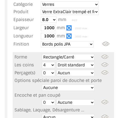
Catégorie
TOUS LES TARIFS AU M2
Produit
GUIDE : CHOIX PAR UTILISATION
Epaisseur
mm
44/2
Largeur
mm
INSPIRATIONS ET NOUVEAUTÉS
2500 max
Longueur
mm
3000 max
AMBIANCE LAITON BROSSÉ
Finition
MIROIRS VIEILLIS AMBIANCE BRASSERIE
Forme
MIROIR SUR MESURE
Les coins
Perçage(s)
MIROIR VIEILLI
Options spéciale paroi de douche et porte
MIROIR DÉCORATIF DE COULEUR
Encoche et pan coupé
LOTS DE MIROIRS EN MOZAÏQUE
Sablage, Laquage, Désargenture ...
MIROIR POUR PORTE