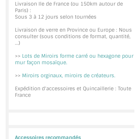
Livraison Ile de France (ou 150km autour de
CONSEILS / AIDE
Paris) :
Sous 3 à 12 jours selon tournées
A PROPOS DE LA LIVRAISON
Livraison de verre en Province ou Europe : Nous
COMPTE PRO
consulter (sous conditions de format, quantité,
...)
MON PANIER
>>
Lots de Miroirs forme carré ou hexagone pour
mur façon mosaïque.
PLAN DU SITE
>>
Miroirs orginaux, miroirs de créateurs.
DÉCONNEXION
Expédition d'accessoires et Quincaillerie : Toute
NOUS TROUVER - BUC 78
France
NOUS CONTACTER
Accessoires recommandés