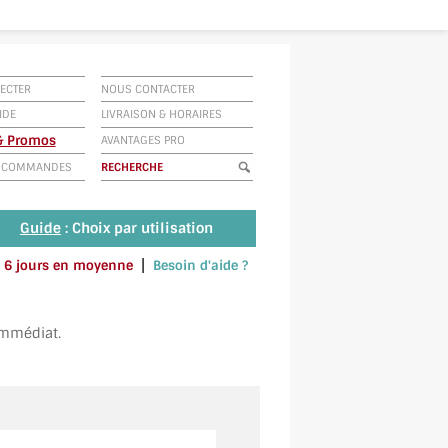
ECTER
NOUS CONTACTER
IDE
LIVRAISON
&
HORAIRES
 & Promos
AVANTAGES PRO
E COMMANDES
Guide
: Choix par utilisation
|
 à 6 jours en moyenne
Besoin d'aide ?
u envoyez un SMS au 06 79 92 33 38
immédiat.