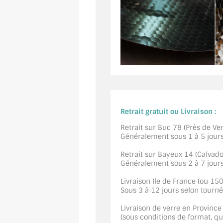
Retrait gratuit ou Livraison :
Retrait sur Buc 78 (Près de Vers
Généralement sous 1 à 5 jour
Retrait sur Bayeux 14 (Calvados
Généralement sous 2 à 7 jour
Livraison Ile de France (ou 15
Sous 3 à 12 jours selon tourn
Livraison de verre en Province
(sous conditions de format, quan