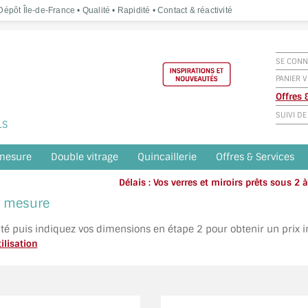
épôt Île-de-France • Qualité • Rapidité • Contact & réactivité
SE CONN
PANIER V
Offres
SUIVI D
LS
 mesure
Double vitrage
Quincaillerie
Offres & Services
Délais : Vos verres et miroirs prêts sous 2
Appelez o
ur mesure
ité puis indiquez vos dimensions en étape 2 pour obtenir un prix 
ilisation