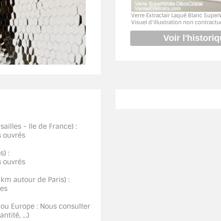
Verre Extraclair Laqué Blanc Super
Visuel d'illustration non contractu
ailles - Ile de France) :
s ouvrés
) :
s ouvrés
0km autour de Paris) :
ées
 ou Europe : Nous consulter
tité, ...)