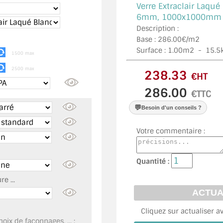
Verre Extraclair Laqué
6mm, 1000x1000mm , 
Description :
Base : 286.00€/m2
Surface :
1.00
m2 -
15.5
1500 max
2500 max
€HT
€TTC
💬
Besoin d'un conseils ?
Votre commentaire :
Quantité :
e ...
Cliquez sur actualiser a
oix de façonnages, ... :