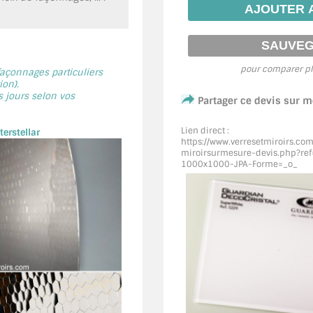
pour comparer pl
 façonnages particuliers
on).
s jours selon vos
Partager ce devis sur 
Lien direct :
erstellar
https://www.verresetmiroirs.co
miroirsurmesure-devis.php?re
1000x1000-JPA-Forme=_o_