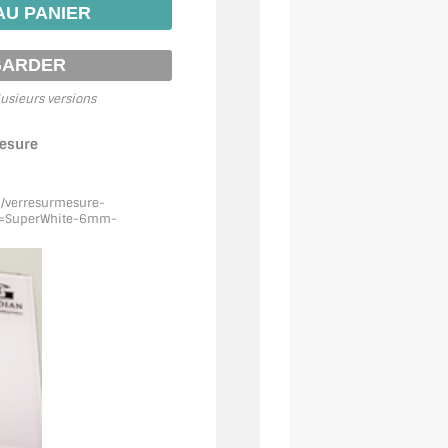
usieurs versions
mesure
m/verresurmesure-
f=SuperWhite
-6mm-