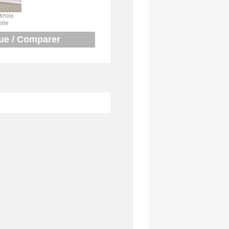
White
elle