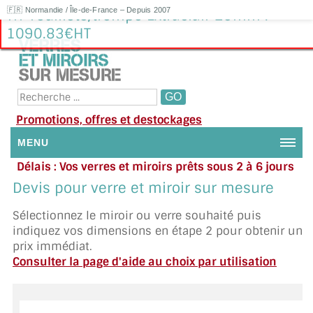
🇫🇷 Normandie / Île-de-France – Depuis 2007
Tri-Feuilleté/trempé Extraclair 29mm :
1090.83€HT
Promotions, offres et destockages
MENU
Délais : Vos verres et miroirs prêts sous 2 à 6 jours
NOUS CONTACTER
en moyenne
|
Besoin d'aide ?
Devis pour verre et miroir sur mesure
Appelez ou envoyez un SMS au 06 79 92 33 38
MON COMPTE / SE CONNECTER
Sélectionnez le miroir ou verre souhaité puis
indiquez vos dimensions en étape 2 pour obtenir un
DEMANDE DE DEVIS
prix immédiat.
Consulter la page d'aide au choix par utilisation
SUIVI DE DEVIS
SUIVI DE COMMANDE