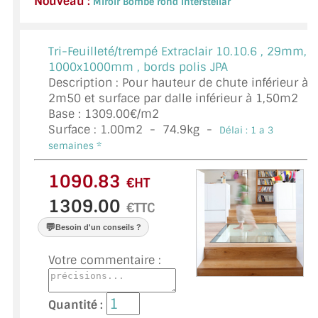
Nouveau :
Miroir Bombé rond Interstellar
VERRE FEUILLETÉ
VERRE ANTI-REFLET
Tri-Feuilleté/trempé Extraclair 10.10.6 ,
29mm,
1000x1000mm , bords polis JPA
VERRE LAQUÉ/CRÉDENCE
Description : Pour hauteur de chute inférieur à
2m50 et surface par dalle inférieur à 1,50m2
VERRE FEUILLETÉ/TREMPÉ
Base : 1309.00€/m2
Surface :
1.00
m2 -
74.9
kg -
DALLE DE SOL EN VERRE
Délai : 1 a 3
semaines *
PORTE EN VERRE
€HT
GARDE CORPS EN VERRE
€TTC
VERRIÈRE TYPE ATELIER
💬
Besoin d'un conseils ?
VERRES TEXTURÉS
Votre commentaire :
PLEXIGLAS PMMA
Quantité :
DOUBLE VITRAGE