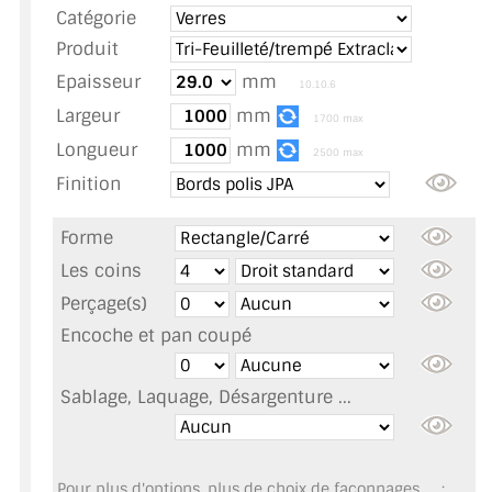
Catégorie
TOUS LES TARIFS AU M2
Produit
GUIDE : CHOIX PAR UTILISATION
Epaisseur
mm
10.10.6
Largeur
mm
INSPIRATIONS ET NOUVEAUTÉS
1700 max
Longueur
mm
2500 max
AMBIANCE LAITON BROSSÉ
Finition
MIROIRS VIEILLIS AMBIANCE BRASSERIE
Forme
MIROIR SUR MESURE
Les coins
Perçage(s)
MIROIR VIEILLI
Encoche et pan coupé
MIROIR DÉCORATIF DE COULEUR
Sablage, Laquage, Désargenture ...
LOTS DE MIROIRS EN MOZAÏQUE
MIROIR POUR PORTE
Pour plus d'options, plus de choix de façonnages, ... :