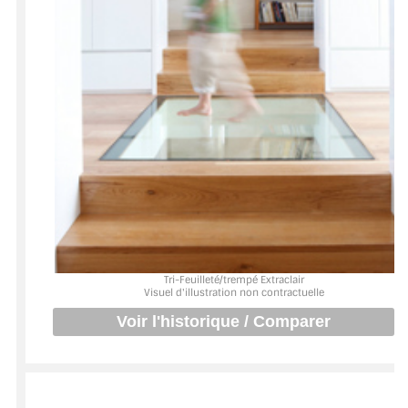
BARRES DE STABILISATION
JOINTS D'ÉTANCHÉITÉS
FIXATION GARDES CORPS
SYSTÈMES PIVOTANTS
SYSTÈMES COULISSANTS
LE CATALOGUE ACCESSOIRES
(STROMBINOSCOPE)
ACCESSOIRES EN PROMOTIONS
Tri-Feuilleté/trempé Extraclair
Visuel d'illustration non contractuelle
EXEMPLES, RÉALISATIONS, INSPIRATIONS
NUANCIER RAL
COMMENT COUPER DU VERRE ?