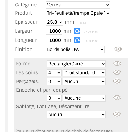
Catégorie
TOUS LES TARIFS AU M2
Produit
GUIDE : CHOIX PAR UTILISATION
Epaisseur
mm
8.8.6
Largeur
mm
INSPIRATIONS ET NOUVEAUTÉS
1400 max
Longueur
mm
1400 max
AMBIANCE LAITON BROSSÉ
Finition
MIROIRS VIEILLIS AMBIANCE BRASSERIE
Forme
MIROIR SUR MESURE
Les coins
Perçage(s)
MIROIR VIEILLI
Encoche et pan coupé
MIROIR DÉCORATIF DE COULEUR
Sablage, Laquage, Désargenture ...
LOTS DE MIROIRS EN MOZAÏQUE
MIROIR POUR PORTE
Pour plus d'options, plus de choix de façonnages, ... :