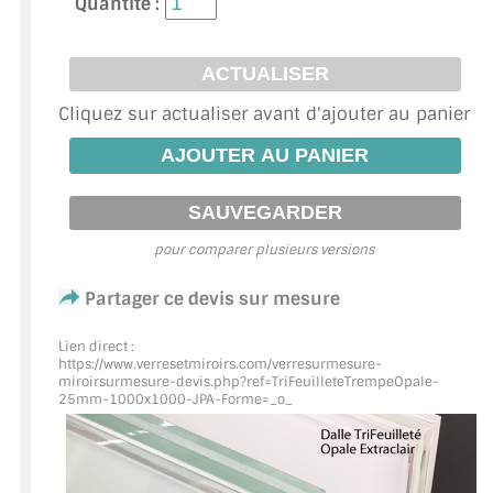
Quantité :
ACCESSOIRES & QUINCAILLERIE
CATALOGUE DE PROFILS ET FIXATION DU
Cliquez sur actualiser avant d'ajouter au panier
VERRE
LES FIXATIONS POUR MIROIR
LES PROFILS PAROI DE VERRE
pour comparer plusieurs versions
VITRINE EN VERRE
Partager ce devis sur mesure
CONNECTEURS ET ASSEMBLAGE DE VERRES
Lien direct :
PLATS ET CORNIÈRES
https://www.verresetmiroirs.com/verresurmesure-
miroirsurmesure-devis.php?ref=TriFeuilleteTrempeOpale
-
25mm-1000x1000-JPA-Forme=_o_
LES CHARNIÈRES DE PORTE EN VERRE
BOUTONS ET POIGNÉES