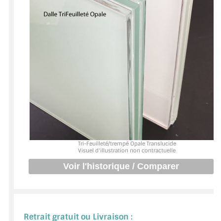
BARRES DE STABILISATION
JOINTS D'ÉTANCHÉITÉS
FIXATION GARDES CORPS
SYSTÈMES PIVOTANTS
SYSTÈMES COULISSANTS
LE CATALOGUE ACCESSOIRES
(STROMBINOSCOPE)
Tri-Feuilleté/trempé Opale Translucide
ACCESSOIRES EN PROMOTIONS
Visuel d'illustration non contractuelle
EXEMPLES, RÉALISATIONS, INSPIRATIONS
NUANCIER RAL
COMMENT COUPER DU VERRE ?
Retrait gratuit ou Livraison :