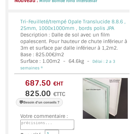
Nouveau :
Miroir Bombé rond Interstellar
VERRE FEUILLETÉ
VERRE ANTI-REFLET
Tri-Feuilleté/trempé Opale Translucide 8.8.6 ,
25mm, 1000x1000mm , bords polis JPA
VERRE LAQUÉ/CRÉDENCE
Description : Dalle de sol avec un film
opalescent. Pour hauteur de chute inférieur à
VERRE FEUILLETÉ/TREMPÉ
3m et surface par dalle inférieur à 1,2m2.
Base : 825.00€/m2
DALLE DE SOL EN VERRE
Surface :
1.00
m2 -
64.6
kg -
Délai : 2 a 3
PORTE EN VERRE
semaines *
GARDE CORPS EN VERRE
€HT
€TTC
VERRIÈRE TYPE ATELIER
💬
Besoin d'un conseils ?
VERRES TEXTURÉS
Votre commentaire :
PLEXIGLAS PMMA
DOUBLE VITRAGE