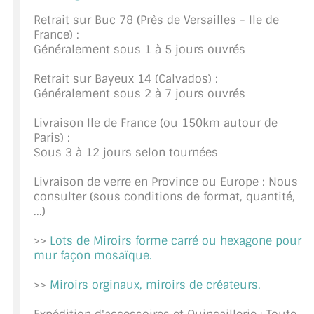
CONSEILS / AIDE
Retrait sur Buc 78 (Près de Versailles - Ile de
France) :
Généralement sous 1 à 5 jours ouvrés
A PROPOS DE LA LIVRAISON
Retrait sur Bayeux 14 (Calvados) :
COMPTE PRO
Généralement sous 2 à 7 jours ouvrés
MON PANIER
Livraison Ile de France (ou 150km autour de
Paris) :
PLAN DU SITE
Sous 3 à 12 jours selon tournées
DÉCONNEXION
Livraison de verre en Province ou Europe : Nous
consulter (sous conditions de format, quantité,
NOUS TROUVER - BUC 78
...)
NOUS CONTACTER
>>
Lots de Miroirs forme carré ou hexagone pour
mur façon mosaïque.
>>
Miroirs orginaux, miroirs de créateurs.