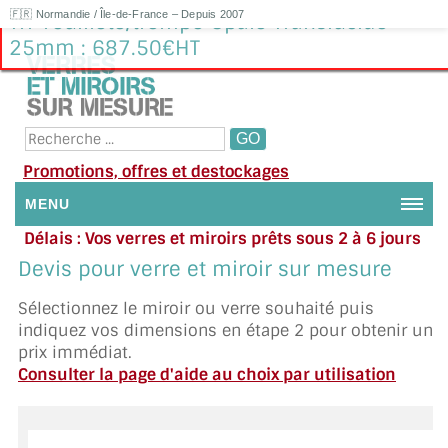
🇫🇷 Normandie / Île-de-France – Depuis 2007
Tri-Feuilleté/trempé Opale Translucide
25mm : 687.50€HT
Promotions, offres et destockages
MENU
Délais : Vos verres et miroirs prêts sous 2 à 6 jours
NOUS CONTACTER
en moyenne
|
Besoin d'aide ?
Devis pour verre et miroir sur mesure
Appelez ou envoyez un SMS au 06 79 92 33 38
MON COMPTE / SE CONNECTER
Sélectionnez le miroir ou verre souhaité puis
indiquez vos dimensions en étape 2 pour obtenir un
DEMANDE DE DEVIS
prix immédiat.
Consulter la page d'aide au choix par utilisation
SUIVI DE DEVIS
SUIVI DE COMMANDE