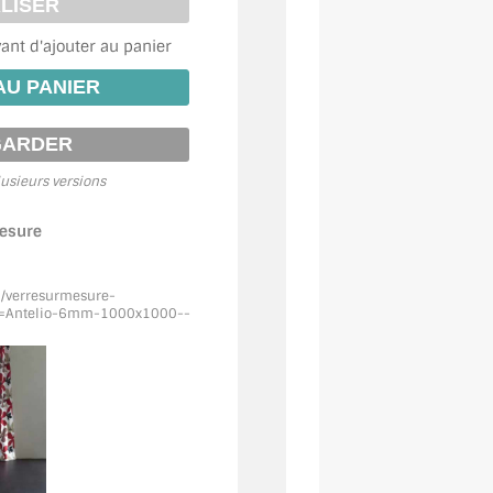
vant d'ajouter au panier
usieurs versions
mesure
m/verresurmesure-
=Antelio
-6mm-1000x1000--