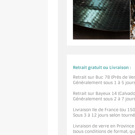
Retrait gratuit ou Livraison :
Retrait sur Buc 78 (Près de Vers
Généralement sous 1 à 5 jour
Retrait sur Bayeux 14 (Calvados
Généralement sous 2 à 7 jour
Livraison Ile de France (ou 15
Sous 3 à 12 jours selon tourn
Livraison de verre en Province
(sous conditions de format, quan