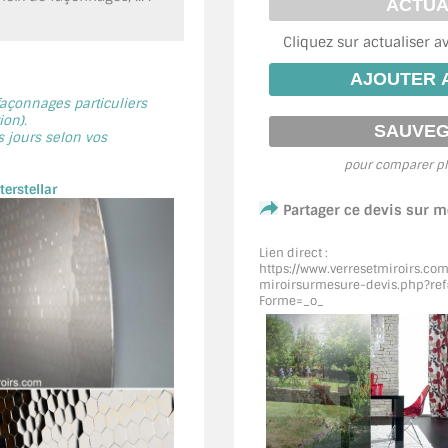
Cliquez sur actualiser a
 façonnages particuliers
on).
s jours selon vos
pour comparer pl
erstellar
Partager ce devis sur 
Lien direct :
https://www.verresetmiroirs.co
miroirsurmesure-devis.php?ref
Forme=_o_