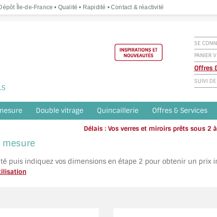
épôt Île-de-France • Qualité • Rapidité • Contact & réactivité
SE CONN
PANIER V
Offres
SUIVI D
LS
 mesure
Double vitrage
Quincaillerie
Offres & Services
Délais : Vos verres et miroirs prêts sous 2
Appelez o
ur mesure
ité puis indiquez vos dimensions en étape 2 pour obtenir un prix 
ilisation