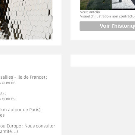
Verre antelio
Visuel d'illustration non contractu
ailles - Ile de France) :
s ouvrés
) :
s ouvrés
0km autour de Paris) :
ées
 ou Europe : Nous consulter
tité, ...)