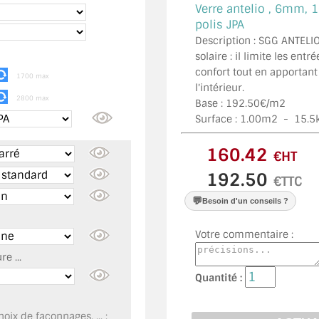
Verre antelio ,
6mm, 1
polis JPA
Description : SGG ANTELIO
solaire : il limite les entr
confort tout en apportant
1700 max
l'intérieur.
2800 max
Base : 192.50€/m2
Surface :
1.00
m2 -
15.5
€HT
€TTC
💬
Besoin d'un conseils ?
Votre commentaire :
e ...
Quantité :
oix de façonnages, ... :