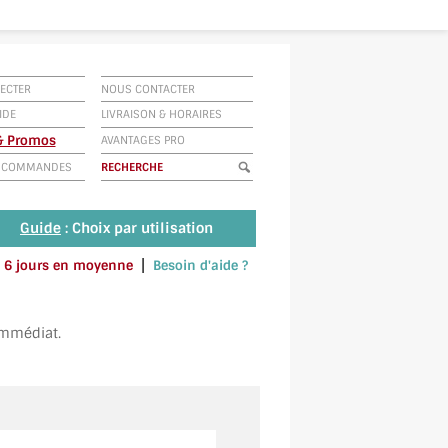
ECTER
NOUS CONTACTER
IDE
LIVRAISON
&
HORAIRES
 & Promos
AVANTAGES PRO
E COMMANDES
Guide
: Choix par utilisation
|
 à 6 jours en moyenne
Besoin d'aide ?
u envoyez un SMS au 06 79 92 33 38
immédiat.