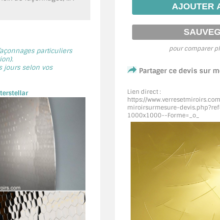
pour comparer pl
 façonnages particuliers
on).
s jours selon vos
Partager ce devis sur 
Lien direct :
erstellar
https://www.verresetmiroirs.co
miroirsurmesure-devis.php?re
1000x1000--Forme=_o_