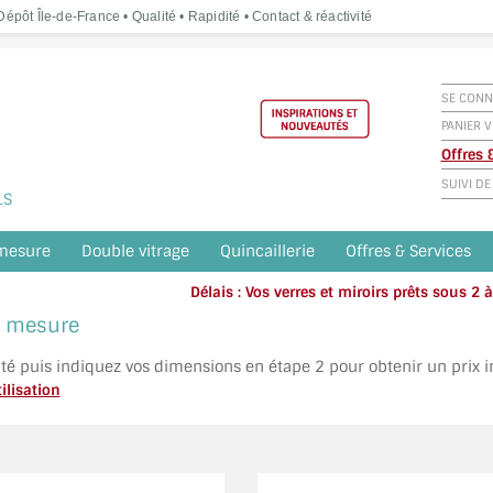
épôt Île-de-France • Qualité • Rapidité • Contact & réactivité
SE CONN
PANIER V
Offres
SUIVI D
LS
 mesure
Double vitrage
Quincaillerie
Offres & Services
Délais : Vos verres et miroirs prêts sous 2
Appelez o
ur mesure
ité puis indiquez vos dimensions en étape 2 pour obtenir un prix 
ilisation