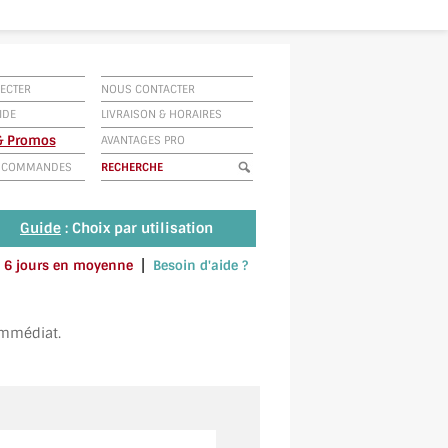
ECTER
NOUS CONTACTER
IDE
LIVRAISON
&
HORAIRES
 & Promos
AVANTAGES PRO
E COMMANDES
Guide
: Choix par utilisation
|
 à 6 jours en moyenne
Besoin d'aide ?
u envoyez un SMS au 06 79 92 33 38
immédiat.