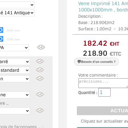
Verre Imprimé 141 An
1000x1000mm , bords 
Description :
Base : 218.90€/m2
Surface :
1.00
m2 -
10.3
2000 max
3000 max
€HT
€TTC
💬
Besoin d'un conseils ?
Votre commentaire :
Quantité :
e ...
Cliquez sur actualiser a
oix de façonnages, ... :