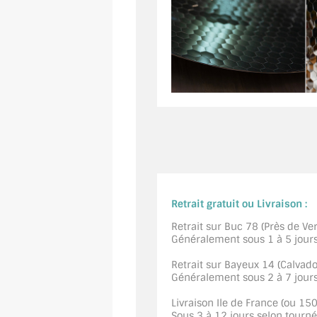
Retrait gratuit ou Livraison :
Retrait sur Buc 78 (Près de Vers
Généralement sous 1 à 5 jour
Retrait sur Bayeux 14 (Calvados
Généralement sous 2 à 7 jour
Livraison Ile de France (ou 15
Sous 3 à 12 jours selon tourn