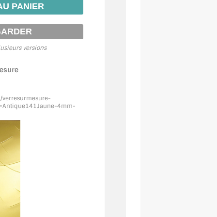
usieurs versions
mesure
m/verresurmesure-
f=Antique141Jaune
-4mm-