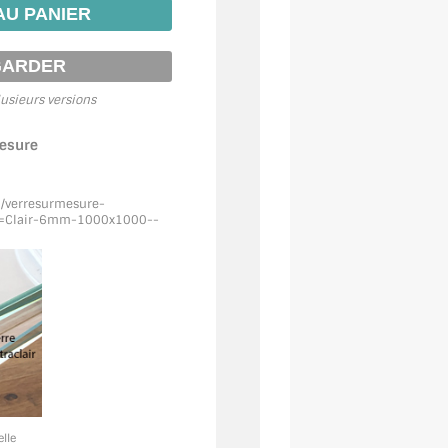
usieurs versions
mesure
m/verresurmesure-
=Clair
-6mm-1000x1000--
elle