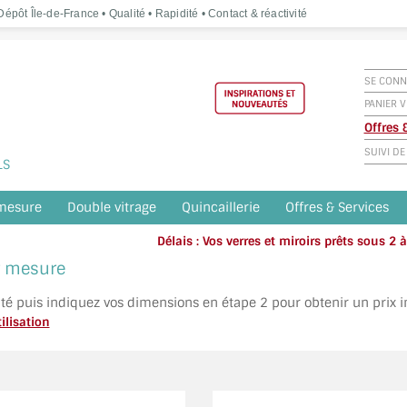
épôt Île-de-France • Qualité • Rapidité • Contact & réactivité
SE CONN
PANIER V
Offres
SUIVI D
LS
 mesure
Double vitrage
Quincaillerie
Offres & Services
Délais : Vos verres et miroirs prêts sous 2
Appelez o
ur mesure
ité puis indiquez vos dimensions en étape 2 pour obtenir un prix 
ilisation