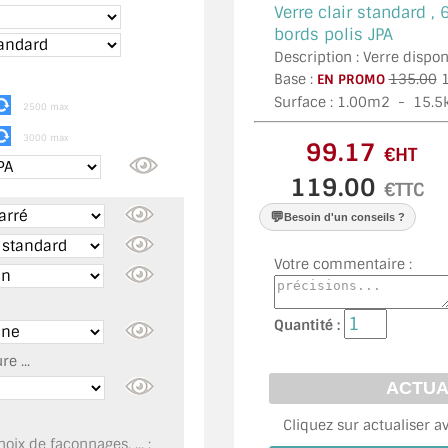
Verre clair standard ,
bords polis JPA
Description : Verre disp
Base :
135.00
1
EN PROMO
Surface :
1.00
m2 -
15.5
2500 max
3000 max
€HT
€TTC
💬
Besoin d'un conseils ?
Votre commentaire :
Quantité :
e ...
Cliquez sur actualiser a
oix de façonnages, ... :