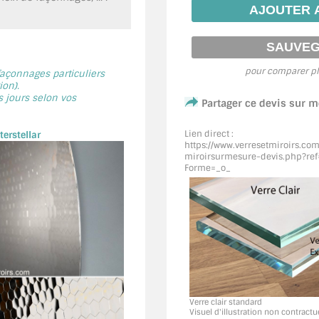
pour comparer pl
 façonnages particuliers
on).
s jours selon vos
Partager ce devis sur 
Lien direct :
erstellar
https://www.verresetmiroirs.co
miroirsurmesure-devis.php?ref
Forme=_o_
Verre clair standard
Visuel d'illustration non contractu