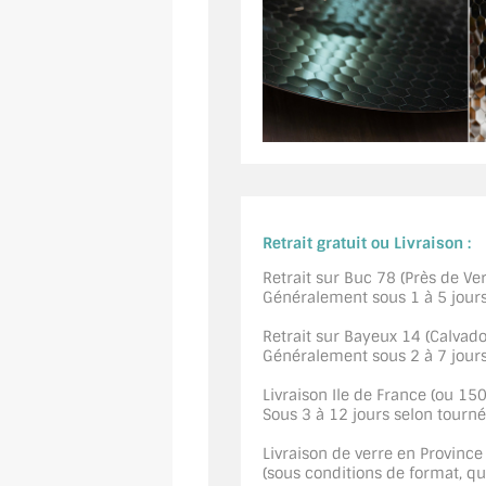
Retrait gratuit ou Livraison :
Retrait sur Buc 78 (Près de Vers
Généralement sous 1 à 5 jour
Retrait sur Bayeux 14 (Calvados
Généralement sous 2 à 7 jour
Livraison Ile de France (ou 15
Sous 3 à 12 jours selon tourn
Livraison de verre en Province
(sous conditions de format, quan