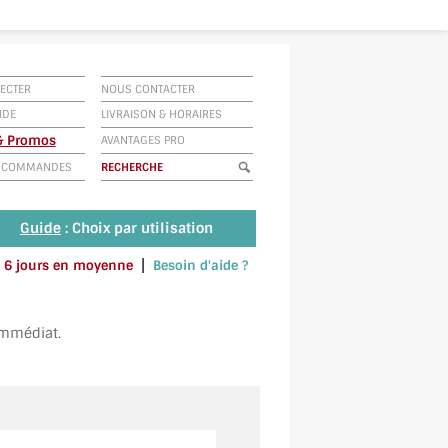
ECTER
NOUS CONTACTER
IDE
LIVRAISON
&
HORAIRES
 & Promos
AVANTAGES PRO
E COMMANDES
Guide
: Choix par utilisation
|
 à 6 jours en moyenne
Besoin d'aide ?
u envoyez un SMS au 06 79 92 33 38
immédiat.