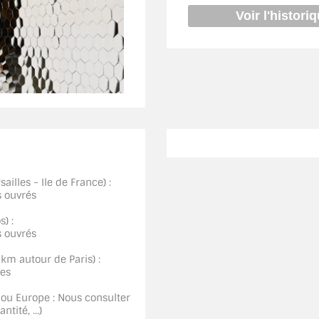
ailles - Ile de France) :
s ouvrés
) :
s ouvrés
0km autour de Paris) :
ées
 ou Europe : Nous consulter
tité, ...)