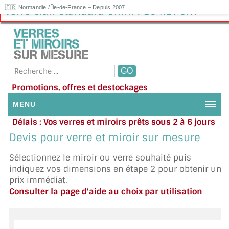
🇫🇷 Normandie / Île-de-France – Depuis 2007
Verre clair standard 8mm : 104.17€HT
Promotions, offres et destockages
MENU
Délais : Vos verres et miroirs prêts sous 2 à 6 jours
NOUS CONTACTER
en moyenne
|
Besoin d'aide ?
Devis pour verre et miroir sur mesure
Appelez ou envoyez un SMS au 06 79 92 33 38
MON COMPTE / SE CONNECTER
Sélectionnez le miroir ou verre souhaité puis
indiquez vos dimensions en étape 2 pour obtenir un
DEMANDE DE DEVIS
prix immédiat.
Consulter la page d'aide au choix par utilisation
SUIVI DE DEVIS
SUIVI DE COMMANDE