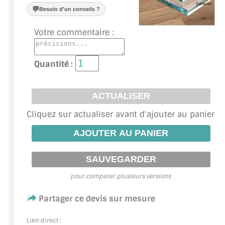
VERRE FEUILLETÉ
💬
Besoin d'un conseils ?
VERRE ANTI-REFLET
Votre commentaire :
VERRE LAQUÉ/CRÉDENCE
Quantité :
VERRE FEUILLETÉ/TREMPÉ
DALLE DE SOL EN VERRE
Cliquez sur actualiser avant d'ajouter au panier
PORTE EN VERRE
GARDE CORPS EN VERRE
VERRIÈRE TYPE ATELIER
pour comparer plusieurs versions
VERRES TEXTURÉS
Partager ce devis sur mesure
PLEXIGLAS PMMA
Lien direct :
DOUBLE VITRAGE