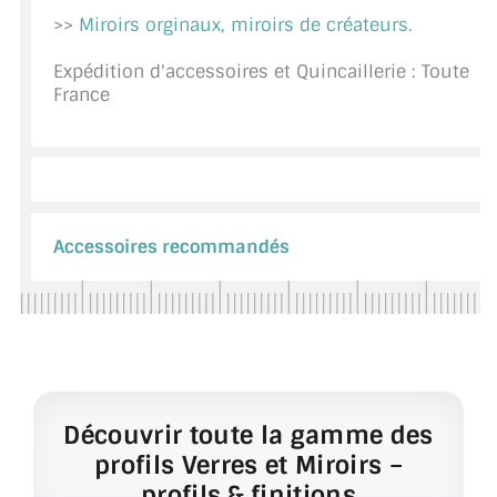
>>
Miroirs orginaux, miroirs de créateurs.
CONSEILS / AIDE
Expédition d'accessoires et Quincaillerie : Toute
A PROPOS DE LA LIVRAISON
France
COMPTE PRO
MON PANIER
PLAN DU SITE
Accessoires recommandés
DÉCONNEXION
NOUS TROUVER - BUC 78
NOUS CONTACTER
Découvrir toute la gamme des
profils Verres et Miroirs –
profils & finitions