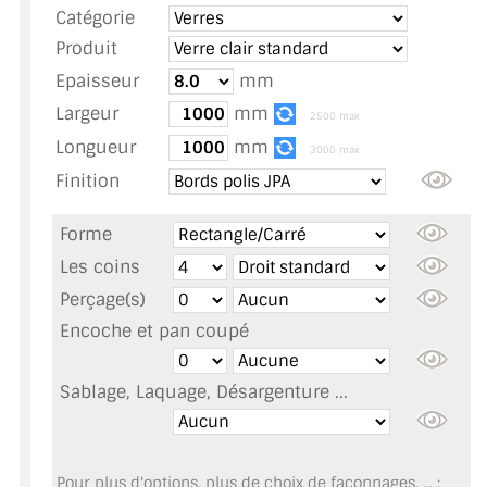
Catégorie
TOUS LES TARIFS AU M2
Produit
GUIDE : CHOIX PAR UTILISATION
Epaisseur
mm
Largeur
mm
INSPIRATIONS ET NOUVEAUTÉS
2500 max
Longueur
mm
3000 max
AMBIANCE LAITON BROSSÉ
Finition
MIROIRS VIEILLIS AMBIANCE BRASSERIE
Forme
MIROIR SUR MESURE
Les coins
Perçage(s)
MIROIR VIEILLI
Encoche et pan coupé
MIROIR DÉCORATIF DE COULEUR
Sablage, Laquage, Désargenture ...
LOTS DE MIROIRS EN MOZAÏQUE
MIROIR POUR PORTE
Pour plus d'options, plus de choix de façonnages, ... :