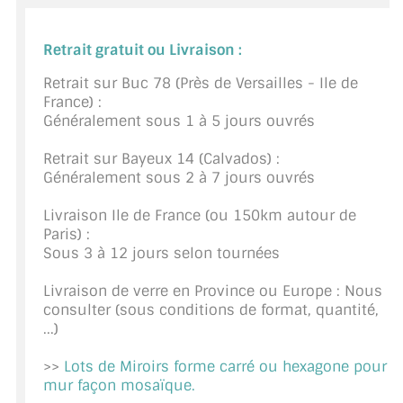
BARRES DE STABILISATION
Retrait gratuit ou Livraison :
JOINTS D'ÉTANCHÉITÉS
Retrait sur Buc 78 (Près de Versailles - Ile de
FIXATION GARDES CORPS
France) :
Généralement sous 1 à 5 jours ouvrés
SYSTÈMES PIVOTANTS
Retrait sur Bayeux 14 (Calvados) :
SYSTÈMES COULISSANTS
Généralement sous 2 à 7 jours ouvrés
LE CATALOGUE ACCESSOIRES
Livraison Ile de France (ou 150km autour de
(STROMBINOSCOPE)
Paris) :
Sous 3 à 12 jours selon tournées
ACCESSOIRES EN PROMOTIONS
Livraison de verre en Province ou Europe : Nous
EXEMPLES, RÉALISATIONS, INSPIRATIONS
consulter (sous conditions de format, quantité,
...)
NUANCIER RAL
>>
Lots de Miroirs forme carré ou hexagone pour
mur façon mosaïque.
COMMENT COUPER DU VERRE ?