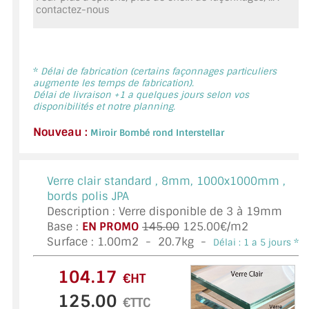
contactez-nous
MIROIR DE SALLE DE BAIN
MIROIR PAROI DE DOUCHE
MIROIR POUR SALLE DE SPORT
*
Délai de fabrication (certains façonnages particuliers
augmente les temps de fabrication).
Délai de livraison +1 a quelques jours selon vos
MIROIR POUR SALLE DE DANSE
disponibilités et notre planning.
Nouveau :
MIROIR ENCADRÉ
Miroir Bombé rond Interstellar
MIROIR TV
Verre clair standard ,
8mm, 1000x1000mm ,
VERRE SUR MESURE
bords polis JPA
Description : Verre disponible de 3 à 19mm
VERRE EXTRACLAIR
Base :
EN PROMO
145.00
125.00€/m2
Surface :
1.00
m2 -
20.7
kg -
Délai : 1 a 5 jours *
VERRE TREMPÉ (SÉCURIT)
€HT
PAROI DE DOUCHE
€TTC