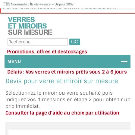
🇫🇷 Normandie / Île-de-France – Depuis 2007
Porte Clarit (Sécurit) 8mm : 383.33€HT
Promotions, offres et destockages
MENU
Délais : Vos verres et miroirs prêts sous 2 à 6 jours
NOUS CONTACTER
en moyenne
|
Besoin d'aide ?
Devis pour verre et miroir sur mesure
Appelez ou envoyez un SMS au 06 79 92 33 38
MON COMPTE / SE CONNECTER
Sélectionnez le miroir ou verre souhaité puis
indiquez vos dimensions en étape 2 pour obtenir un
DEMANDE DE DEVIS
prix immédiat.
Consulter la page d'aide au choix par utilisation
SUIVI DE DEVIS
SUIVI DE COMMANDE