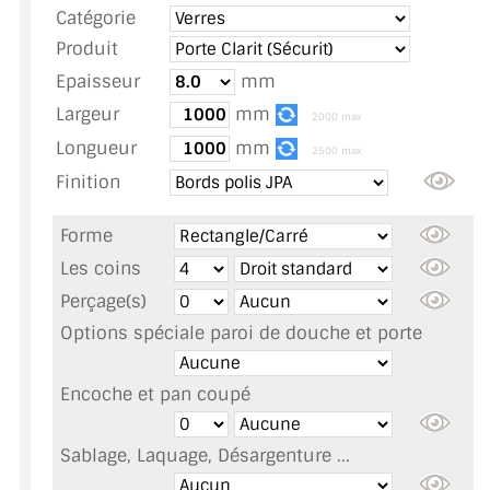
Catégorie
TOUS LES TARIFS AU M2
Produit
GUIDE : CHOIX PAR UTILISATION
Epaisseur
mm
Largeur
mm
INSPIRATIONS ET NOUVEAUTÉS
2000 max
Longueur
mm
2500 max
AMBIANCE LAITON BROSSÉ
Finition
MIROIRS VIEILLIS AMBIANCE BRASSERIE
Forme
MIROIR SUR MESURE
Les coins
Perçage(s)
MIROIR VIEILLI
Options spéciale paroi de douche et porte
MIROIR DÉCORATIF DE COULEUR
Encoche et pan coupé
LOTS DE MIROIRS EN MOZAÏQUE
Sablage, Laquage, Désargenture ...
MIROIR POUR PORTE