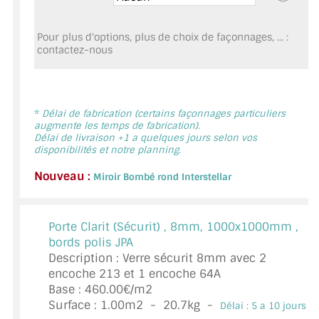
MIROIR DE SALLE DE BAIN
Pour plus d'options, plus de choix de façonnages, ... :
MIROIR PAROI DE DOUCHE
contactez-nous
MIROIR POUR SALLE DE SPORT
MIROIR POUR SALLE DE DANSE
*
Délai de fabrication (certains façonnages particuliers
augmente les temps de fabrication).
MIROIR ENCADRÉ
Délai de livraison +1 a quelques jours selon vos
disponibilités et notre planning.
MIROIR TV
Nouveau :
Miroir Bombé rond Interstellar
VERRE SUR MESURE
Porte Clarit (Sécurit) ,
8mm, 1000x1000mm ,
VERRE EXTRACLAIR
bords polis JPA
Description : Verre sécurit 8mm avec 2
VERRE TREMPÉ (SÉCURIT)
encoche 213 et 1 encoche 64A
Base : 460.00€/m2
PAROI DE DOUCHE
Surface :
1.00
m2 -
20.7
kg -
Délai : 5 a 10 jours *