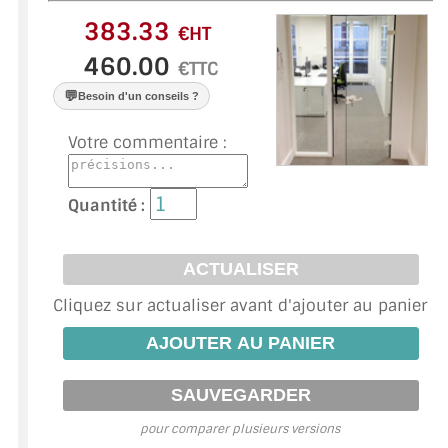
VERRE FEUILLETÉ
€HT
VERRE ANTI-REFLET
€TTC
VERRE LAQUÉ/CRÉDENCE
💬
Besoin d'un conseils ?
VERRE FEUILLETÉ/TREMPÉ
Votre commentaire :
DALLE DE SOL EN VERRE
Quantité :
PORTE EN VERRE
GARDE CORPS EN VERRE
Cliquez sur actualiser avant d'ajouter au panier
VERRIÈRE TYPE ATELIER
VERRES TEXTURÉS
PLEXIGLAS PMMA
pour comparer plusieurs versions
DOUBLE VITRAGE