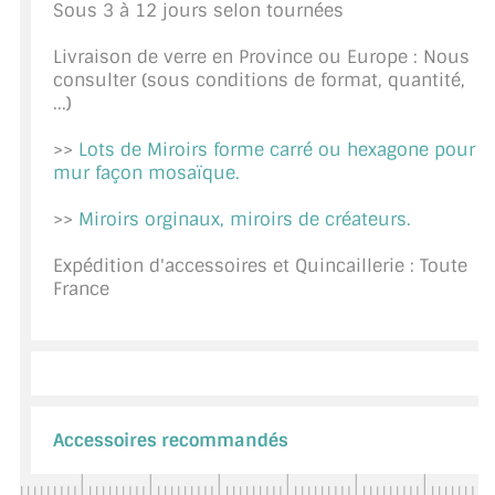
Sous 3 à 12 jours selon tournées
CONSEILS / AIDE
Livraison de verre en Province ou Europe : Nous
A PROPOS DE LA LIVRAISON
consulter (sous conditions de format, quantité,
...)
COMPTE PRO
>>
Lots de Miroirs forme carré ou hexagone pour
mur façon mosaïque.
MON PANIER
>>
Miroirs orginaux, miroirs de créateurs.
PLAN DU SITE
Expédition d'accessoires et Quincaillerie : Toute
DÉCONNEXION
France
NOUS TROUVER - BUC 78
NOUS CONTACTER
Accessoires recommandés