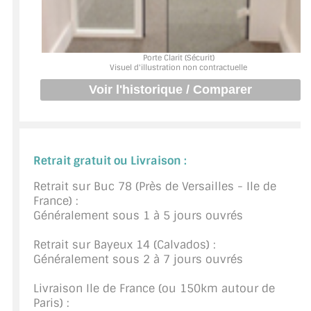
BARRES DE STABILISATION
JOINTS D'ÉTANCHÉITÉS
Porte Clarit (Sécurit)
Visuel d'illustration non contractuelle
FIXATION GARDES CORPS
SYSTÈMES PIVOTANTS
SYSTÈMES COULISSANTS
Retrait gratuit ou Livraison :
LE CATALOGUE ACCESSOIRES
(STROMBINOSCOPE)
Retrait sur Buc 78 (Près de Versailles - Ile de
France) :
ACCESSOIRES EN PROMOTIONS
Généralement sous 1 à 5 jours ouvrés
EXEMPLES, RÉALISATIONS, INSPIRATIONS
Retrait sur Bayeux 14 (Calvados) :
Généralement sous 2 à 7 jours ouvrés
NUANCIER RAL
Livraison Ile de France (ou 150km autour de
COMMENT COUPER DU VERRE ?
Paris) :