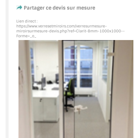
Partager ce devis sur mesure
ACCESSOIRES & QUINCAILLERIE
Lien direct :
https://www.verresetmiroirs.com/verresurmesure-
CATALOGUE DE PROFILS ET FIXATION DU
miroirsurmesure-devis.php?ref=Clarit
-8mm-1000x1000--
VERRE
Forme=_o_
LES FIXATIONS POUR MIROIR
LES PROFILS PAROI DE VERRE
VITRINE EN VERRE
CONNECTEURS ET ASSEMBLAGE DE VERRES
PLATS ET CORNIÈRES
LES CHARNIÈRES DE PORTE EN VERRE
BOUTONS ET POIGNÉES