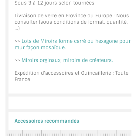
Sous 3 à 12 jours selon tournées
CONSEILS / AIDE
Livraison de verre en Province ou Europe : Nous
A PROPOS DE LA LIVRAISON
consulter (sous conditions de format, quantité,
...)
COMPTE PRO
>>
Lots de Miroirs forme carré ou hexagone pour
mur façon mosaïque.
MON PANIER
>>
Miroirs orginaux, miroirs de créateurs.
PLAN DU SITE
Expédition d'accessoires et Quincaillerie : Toute
DÉCONNEXION
France
NOUS TROUVER - BUC 78
NOUS CONTACTER
Accessoires recommandés