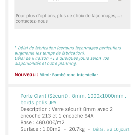
MIROIR DE SALLE DE BAIN
Pour plus d'options, plus de choix de façonnages, ... :
MIROIR PAROI DE DOUCHE
contactez-nous
MIROIR POUR SALLE DE SPORT
MIROIR POUR SALLE DE DANSE
*
Délai de fabrication (certains façonnages particuliers
augmente les temps de fabrication).
MIROIR ENCADRÉ
Délai de livraison +1 a quelques jours selon vos
disponibilités et notre planning.
MIROIR TV
Nouveau :
Miroir Bombé rond Interstellar
VERRE SUR MESURE
Porte Clarit (Sécurit) ,
8mm, 1000x1000mm ,
VERRE EXTRACLAIR
bords polis JPA
Description : Verre sécurit 8mm avec 2
VERRE TREMPÉ (SÉCURIT)
encoche 213 et 1 encoche 64A
Base : 460.00€/m2
PAROI DE DOUCHE
Surface :
1.00
m2 -
20.7
kg -
Délai : 5 a 10 jours *