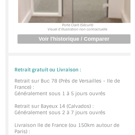
BARRES DE STABILISATION
JOINTS D'ÉTANCHÉITÉS
Porte Clarit (Sécurit)
Visuel d'illustration non contractuelle
FIXATION GARDES CORPS
SYSTÈMES PIVOTANTS
SYSTÈMES COULISSANTS
Retrait gratuit ou Livraison :
LE CATALOGUE ACCESSOIRES
(STROMBINOSCOPE)
Retrait sur Buc 78 (Près de Versailles - Ile de
France) :
ACCESSOIRES EN PROMOTIONS
Généralement sous 1 à 5 jours ouvrés
EXEMPLES, RÉALISATIONS, INSPIRATIONS
Retrait sur Bayeux 14 (Calvados) :
Généralement sous 2 à 7 jours ouvrés
NUANCIER RAL
Livraison Ile de France (ou 150km autour de
COMMENT COUPER DU VERRE ?
Paris) :