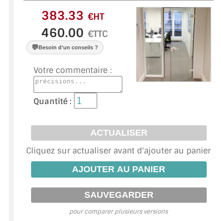
VERRE FEUILLETÉ
€HT
VERRE ANTI-REFLET
€TTC
VERRE LAQUÉ/CRÉDENCE
💬
Besoin d'un conseils ?
VERRE FEUILLETÉ/TREMPÉ
Votre commentaire :
DALLE DE SOL EN VERRE
Quantité :
PORTE EN VERRE
GARDE CORPS EN VERRE
Cliquez sur actualiser avant d'ajouter au panier
VERRIÈRE TYPE ATELIER
VERRES TEXTURÉS
PLEXIGLAS PMMA
pour comparer plusieurs versions
DOUBLE VITRAGE