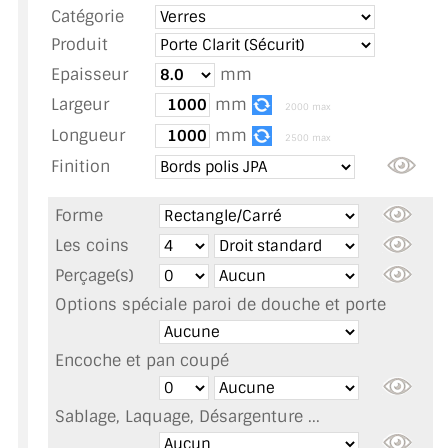
Catégorie
TOUS LES TARIFS AU M2
Produit
GUIDE : CHOIX PAR UTILISATION
Epaisseur
mm
Largeur
mm
INSPIRATIONS ET NOUVEAUTÉS
2000 max
Longueur
mm
2500 max
AMBIANCE LAITON BROSSÉ
Finition
MIROIRS VIEILLIS AMBIANCE BRASSERIE
Forme
MIROIR SUR MESURE
Les coins
Perçage(s)
MIROIR VIEILLI
Options spéciale paroi de douche et porte
MIROIR DÉCORATIF DE COULEUR
Encoche et pan coupé
LOTS DE MIROIRS EN MOZAÏQUE
Sablage, Laquage, Désargenture ...
MIROIR POUR PORTE