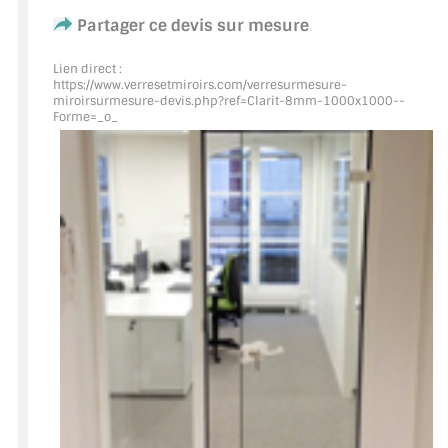
Partager ce devis sur mesure
ACCESSOIRES & QUINCAILLERIE
Lien direct :
https://www.verresetmiroirs.com/verresurmesure-
CATALOGUE DE PROFILS ET FIXATION DU
miroirsurmesure-devis.php?ref=Clarit
-8mm-1000x1000--
VERRE
Forme=_o_
LES FIXATIONS POUR MIROIR
LES PROFILS PAROI DE VERRE
VITRINE EN VERRE
CONNECTEURS ET ASSEMBLAGE DE VERRES
PLATS ET CORNIÈRES
LES CHARNIÈRES DE PORTE EN VERRE
BOUTONS ET POIGNÉES