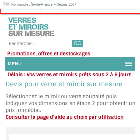
🇫🇷 Normandie / Île-de-France – Depuis 2007
Porte Clarit (Sécurit) 8mm : 383.33€HT
Promotions, offres et destockages
MENU
Délais : Vos verres et miroirs prêts sous 2 à 6 jours
NOUS CONTACTER
en moyenne
|
Besoin d'aide ?
Devis pour verre et miroir sur mesure
Appelez ou envoyez un SMS au 06 79 92 33 38
MON COMPTE / SE CONNECTER
Sélectionnez le miroir ou verre souhaité puis
indiquez vos dimensions en étape 2 pour obtenir un
DEMANDE DE DEVIS
prix immédiat.
Consulter la page d'aide au choix par utilisation
SUIVI DE DEVIS
SUIVI DE COMMANDE